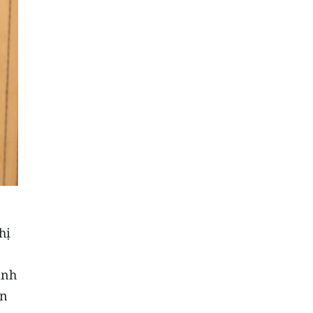
hị
ành
an