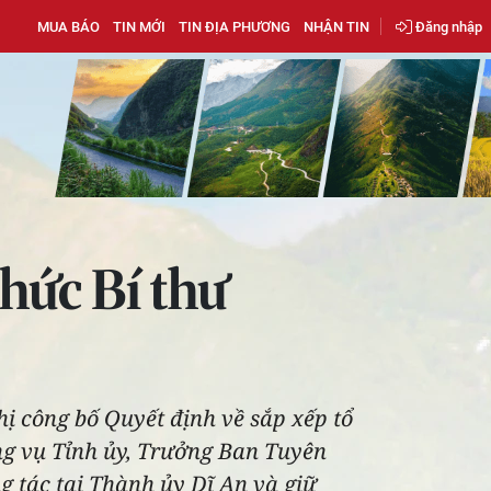
MUA BÁO
TIN MỚI
TIN ĐỊA PHƯƠNG
NHẬN TIN
Đăng nhập
hức Bí thư
hị công bố Quyết định về sắp xếp tổ
ng vụ Tỉnh ủy, Trưởng Ban Tuyên
g tác tại Thành ủy Dĩ An và giữ