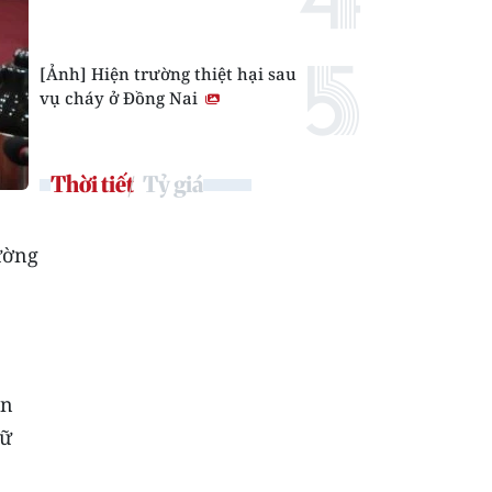
[Ảnh] Hiện trường thiệt hại sau
vụ cháy ở Đồng Nai
Thời tiết
Tỷ giá
ường
ến
iữ