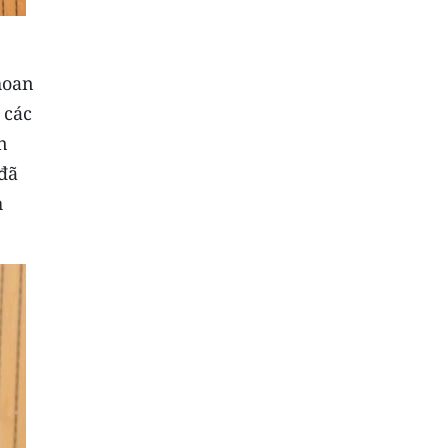
hoan
 các
n
đã
h