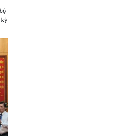
 bộ
 kỳ