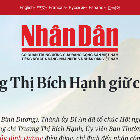
English
中文
Français
Русский
Español
한국어
 Thị Bích Hạnh giữ c
h Bình Dương), Thành ủy Dĩ An đã tổ chức Hội ng
ng chí Trương Thị Bích Hạnh, Ủy viên Ban Thườ
 ủy Bình Dương
điều động, chỉ định đến nhận côn