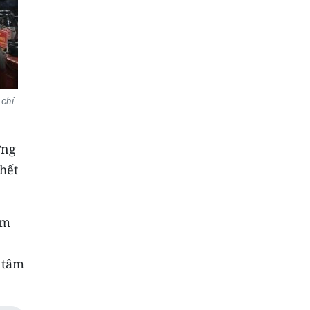
 chí
ơng
hết
ám
 tâm