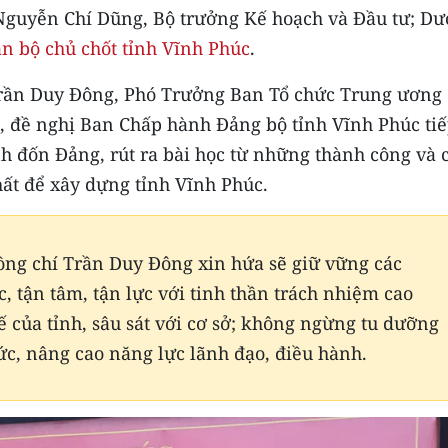
Nguyễn Chí Dũng, Bộ trưởng Kế hoạch và Đầu tư; D
án bộ chủ chốt tỉnh Vĩnh Phúc
.
 Trần Duy Đông, Phó Trưởng Ban Tổ chức Trung ương
 đề nghị Ban Chấp hành Đảng bộ tỉnh Vĩnh Phúc ti
nh đốn Đảng, rút ra bài học từ những thành công và 
hất để xây dựng tỉnh Vĩnh Phúc.
ồng chí Trần Duy Đông xin hứa sẽ giữ vững các
, tận tâm, tận lực với tinh thần trách nhiệm cao
ế của tỉnh, sâu sát với cơ sở; không ngừng tu dưỡng
đức, nâng cao năng lực lãnh đạo, điều hành.