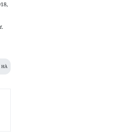
18,
ư.
 HÀ