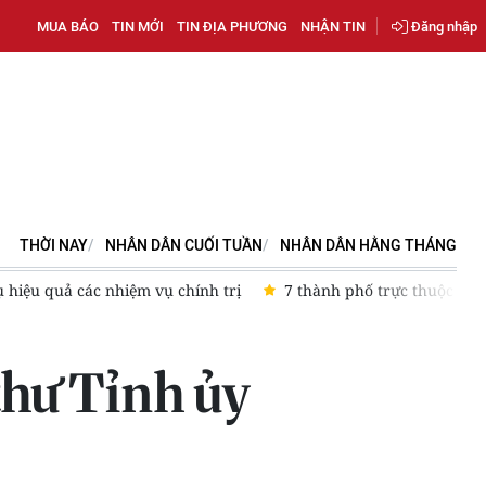
MUA BÁO
TIN MỚI
TIN ĐỊA PHƯƠNG
NHẬN TIN
Đăng nhập
THỜI NAY
NHÂN DÂN CUỐI TUẦN
NHÂN DÂN HẰNG THÁNG
uyết tâm bứt phá từ các phong trào thi đua
Làng Hữu nghị Vi
thư Tỉnh ủy