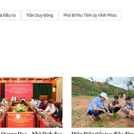
à Đầu tư
Trần Duy Đông
Phó Bí thư Tỉnh ủy Vĩnh Phúc