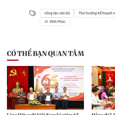
công tác cán bộ
Thứ trưởng Kế hoạch v
Vĩnh Phúc
CÓ THỂ BẠN QUAN TÂM