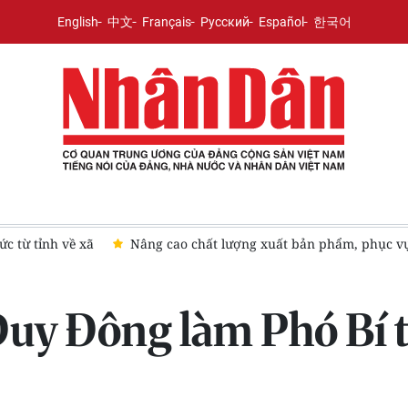
English
中文
Français
Русский
Español
한국어
các nhiệm vụ chính trị
7 thành phố trực thuộc Trung ương q
Duy Đông làm Phó Bí 