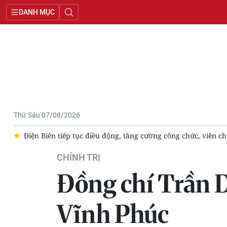
DANH MỤC
Thứ Sáu 07/08/2026
 về xã
Nâng cao chất lượng xuất bản phẩm, phục vụ hiệu quả 
CHÍNH TRỊ
Đồng chí Trần 
Vĩnh Phúc