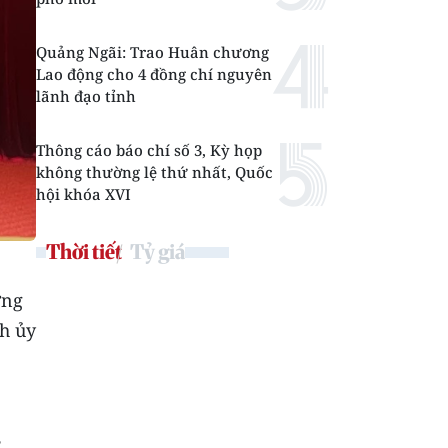
Quảng Ngãi: Trao Huân chương
Lao động cho 4 đồng chí nguyên
lãnh đạo tỉnh
Thông cáo báo chí số 3, Kỳ họp
không thường lệ thứ nhất, Quốc
hội khóa XVI
Thời tiết
Tỷ giá
ởng
h ủy
,