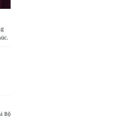
ng
húc.
ại Bộ