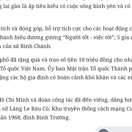
 lai gần là ấp tiêu biểu có cuộc sống bình yên và có
tích và đóng góp, hỗ trợ tích cực cho các hoạt động 
ánh biểu dương gương “Người tốt - việc tốt”; 5 gia 
n của xã Bình Chánh.
hố đã tặng quà và trao số tiền 10 triệu đồng cho n
 Tổ quốc Việt Nam, Ủy ban Mặt trận Tổ quốc Thành 
ặng các hộ gia đình có hoàn cảnh khó khăn và các 
Hồ Chí Minh và đoàn công tác đã đến viếng, dâng h
ịch sử Láng Le Bàu Cò; Khu truyền thống cách mạng C
hân 1968; đình Bình Trường.