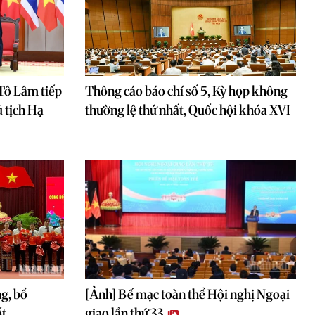
 Tô Lâm tiếp
Thông cáo báo chí số 5, Kỳ họp không
 tịch Hạ
thường lệ thứ nhất, Quốc hội khóa XVI
g, bổ
[Ảnh] Bế mạc toàn thể Hội nghị Ngoại
ốt
giao lần thứ 33