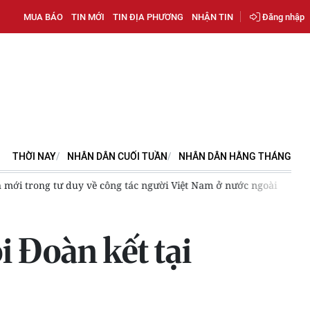
MUA BÁO
TIN MỚI
TIN ĐỊA PHƯƠNG
NHẬN TIN
Đăng nhập
THỜI NAY
NHÂN DÂN CUỐI TUẦN
NHÂN DÂN HẰNG THÁNG
 Thành phố Hồ Chí Minh khảo sát công tác xây dựng tổ chức Đảng
 Đoàn kết tại