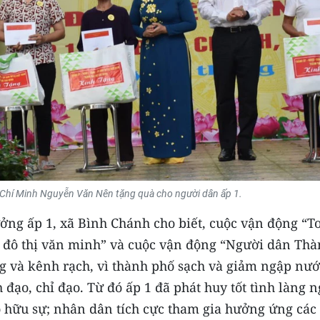
Chí Minh Nguyễn Văn Nên tặng quà cho người dân ấp 1.
ởng ấp 1, xã Bình Chánh cho biết, cuộc vận động “T
 đô thị văn minh” và cuộc vận động “Người dân Th
g và kênh rạch, vì thành phố sạch và giảm ngập nướ
đạo, chỉ đạo. Từ đó ấp 1 đã phát huy tốt tình làng n
ó hữu sự; nhân dân tích cực tham gia hưởng ứng các