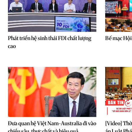
Phát triển hệ sinh thái FDI chất lượng
Bế mạc Hội 
cao
Đưa quan hệ Việt Nam-Australia đi vào
[Video] Thờ
chiều sâu, thực chất và hiệu quả
án Luật Phát