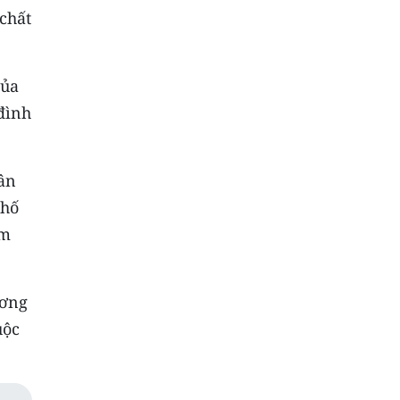
 chất
của
đình
hân
phố
em
ương
uộc