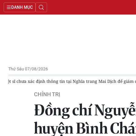
DANH MỤC
Thứ Sáu 07/08/2026
DN
Nghị quyết số 23-NQ/TW: Đánh dấu bước phát triển mới tro
CHÍNH TRỊ
Đồng chí Nguyễn
huyện Bình Ch