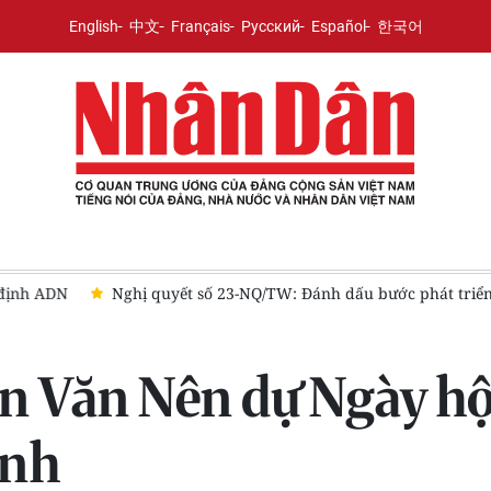
English
中文
Français
Русский
Español
한국어
ng tư duy về công tác người Việt Nam ở nước ngoài
Thành ủy
 Văn Nên dự Ngày hội
ánh