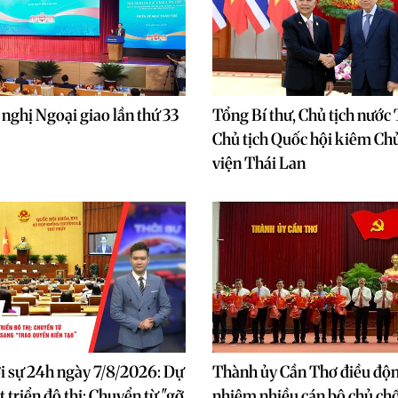
nghị Ngoại giao lần thứ 33
Tổng Bí thư, Chủ tịch nước
Chủ tịch Quốc hội kiêm Chủ
viện Thái Lan
i sự 24h ngày 7/8/2026: Dự
Thành ủy Cần Thơ điều độn
 triển đô thị: Chuyển từ "gỡ
nhiệm nhiều cán bộ chủ ch