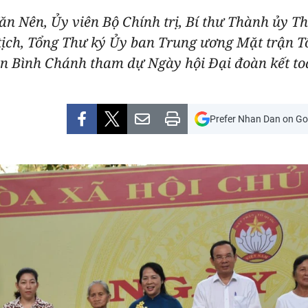
ăn Nên, Ủy viên Bộ Chính trị, Bí thư Thành ủy 
ịch, Tổng Thư ký Ủy ban Trung ương Mặt trận T
ện Bình Chánh tham dự Ngày hội Đại đoàn kết to
Prefer Nhan Dan on Go