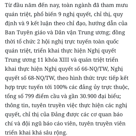
CHƯƠNG TRÌNH OCOP - MỖI XÃ
Từ đầu năm đến nay, toàn ngành đã tham mưu
MỘT SẢN PHẨM
quán triệt, phổ biến 9 nghị quyết, chỉ thị, quy
định và 9 kết luận theo chỉ đạo, hướng dẫn của
RADIO
Ban Tuyên giáo và Dân vận Trung ương; đồng
thời tổ chức 2 hội nghị trực tuyến toàn quốc
MEDIA CENTER
quán triệt, triển khai thực hiện Nghị quyết
E-Magazine
Trung ương 11 khóa XIII và quán triệt triển
khai thực hiện Nghị quyết số 66-NQ/TW, Nghị
Video
quyết số 68-NQ/TW, theo hình thức trực tiếp kết
Media Chính trị
hợp trực tuyến tới 100% các đảng ủy trực thuộc,
tổng số 799 điểm cầu và gần 30.900 đại biểu
;
Media Kinh tế
thông tin, tuyên truyền việc thực hiện các nghị
Media Văn hóa
quyết, chỉ thị của Đảng được các cơ quan báo
chí và đội ngũ báo cáo viên, tuyên truyền viên
Media Xã hội
triển khai khá sâu rộng.