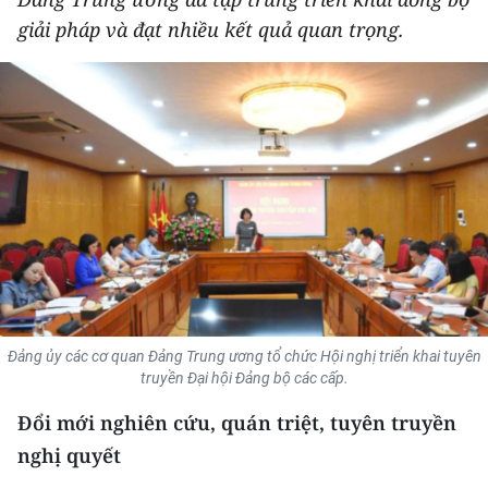
THỂ THAO
giải pháp và đạt nhiều kết quả quan trọng.
GIÁO DỤC
Y TẾ
KHOA HỌC - CÔNG NGHỆ
MÔI TRƯỜNG
BẠN ĐỌC
KIỂM CHỨNG THÔNG TIN
Đảng ủy các cơ quan Đảng Trung ương tổ chức Hội nghị triển khai tuyên
truyền Đại hội Đảng bộ các cấp.
TRI THỨC CHUYÊN SÂU
Đổi mới
nghiên cứu, quán triệt, tuyên truyền
54 DÂN TỘC VIỆT NAM
nghị quyết