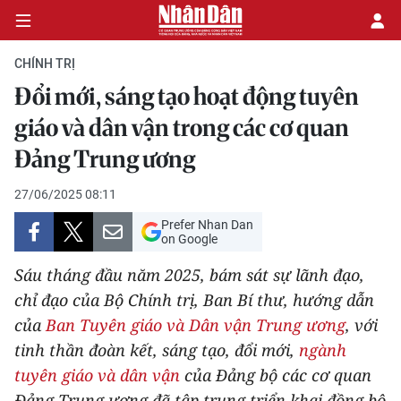
CHÍNH TRỊ
Đổi mới, sáng tạo hoạt động tuyên
CHÍNH TRỊ
giáo và dân vận trong các cơ quan
Đảng Trung ương
KINH TẾ
27/06/2025 08:11
VĂN HÓA
Prefer Nhan Dan
on Google
XÃ HỘI
Sáu tháng đầu năm 2025, bám sát sự lãnh đạo,
PHÁP LUẬT
chỉ đạo của Bộ Chính trị, Ban Bí thư, hướng dẫn
của
Ban Tuyên giáo và Dân vận Trung ương
, với
DU LỊCH
tinh thần đoàn kết, sáng tạo, đổi mới,
ngành
tuyên giáo và dân vận
của Đảng bộ các cơ quan
THẾ GIỚI
Đảng Trung ương đã tập trung triển khai đồng bộ