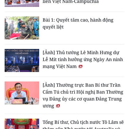
liền Việt Nam-Campuchia
Bài 1: Quyết tâm cao, hành động
quyết liệt
[Ảnh] Thủ tướng Lê Minh Hưng dự
Lễ Mít tinh hưởng ứng Ngày An ninh
mạng Việt Nam
[Ảnh] Thường trực Ban Bí thư Trần
Cẩm Tú chủ trì Hội nghị Ban Thường
vụ Đảng ủy các cơ quan Đảng Trung
ương
Tổng Bí thư, Chủ tịch nước Tô Lâm sẽ
thăm cấp Nhà nước tới Australia và