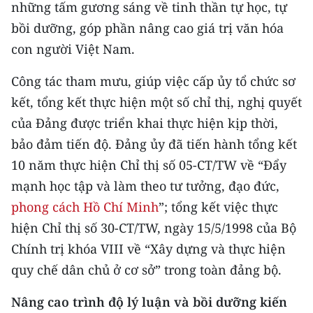
những tấm gương sáng về tinh thần tự học, tự
bồi dưỡng, góp phần nâng cao giá trị văn hóa
CHUYÊN ĐỀ
con người Việt Nam.
CÁC CHUYÊN TRANG
Công tác tham mưu, giúp việc cấp ủy tổ chức sơ
kết, tổng kết thực hiện một số chỉ thị, nghị quyết
VỀ BÁO NHÂN DÂN
của Đảng được triển khai thực hiện kịp thời,
THỜI NAY
bảo đảm tiến độ. Đảng ủy đã tiến hành tổng kết
10 năm thực hiện Chỉ thị số 05-CT/TW về “Đẩy
NHÂN DÂN CUỐI TUẦN
mạnh học tập và làm theo tư tưởng, đạo đức,
phong cách Hồ Chí Minh
”; tổng kết việc thực
NHÂN DÂN HẰNG THÁNG
hiện Chỉ thị số 30-CT/TW, ngày 15/5/1998 của Bộ
MUA BÁO
Chính trị khóa VIII về “Xây dựng và thực hiện
quy chế dân chủ ở cơ sở” trong toàn đảng bộ.
ĐỌC BÁO IN
Nâng cao trình độ lý luận và bồi dưỡng kiến