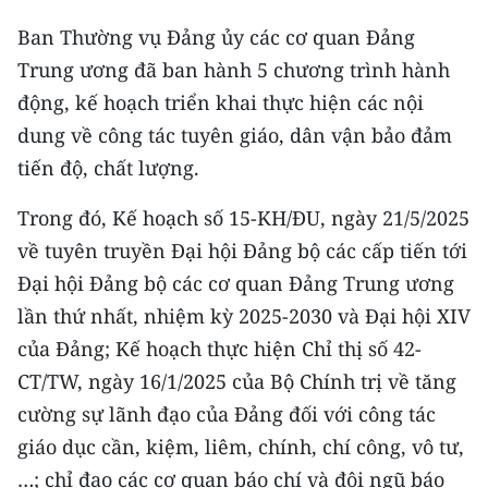
Media Pháp luật
Ban Thường vụ Đảng ủy các cơ quan Đảng
Media Du lịch
Trung ương đã ban hành 5 chương trình hành
động, kế hoạch triển khai thực hiện các nội
Media Thế giới
dung về công tác tuyên giáo, dân vận bảo đảm
Media Thể thao
tiến độ, chất lượng.
Media Giáo dục
Trong đó, Kế hoạch số 15-KH/ĐU, ngày 21/5/2025
Media Y tế
về tuyên truyền Đại hội Đảng bộ các cấp tiến tới
Đại hội Đảng bộ các cơ quan Đảng Trung ương
Media Khoa học - Công nghệ
lần thứ nhất, nhiệm kỳ 2025-2030 và Đại hội XIV
Media Môi trường
của Đảng; Kế hoạch thực hiện Chỉ thị số 42-
CT/TW, ngày 16/1/2025 của Bộ Chính trị về tăng
Ảnh
cường sự lãnh đạo của Đảng đối với công tác
Infographic
giáo dục cần, kiệm, liêm, chính, chí công, vô tư,
…; chỉ đạo các cơ quan báo chí và đội ngũ báo