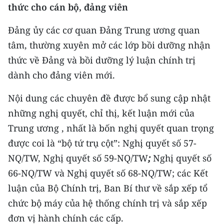
ENGLISH
thức cho cán bộ, đảng viên
Đảng ủy các cơ quan Đảng Trung ương quan
中文
tâm, thường xuyên mở các lớp bồi dưỡng nhận
FRANÇAIS
thức về Đảng và bồi dưỡng lý luận chính trị
dành cho đảng viên mới.
РУССКИЙ
Nội dung các chuyên đề được bổ sung cập nhật
ESPAÑOL
những nghị quyết, chỉ thị, kết luận mới của
한국어
Trung ương , nhất là bốn nghị quyết quan trọng
được coi là “bộ tứ trụ cột”: Nghị quyết số 57-
NQ/TW, Nghị quyết số 59-NQ/TW
;
Nghị quyết số
66-NQ/TW và Nghị quyết số 68-NQ/TW; các Kết
luận của Bộ Chính trị, Ban Bí thư về sắp xếp tổ
chức bộ máy của hệ thống chính trị và sắp xếp
đơn vị hành chính các cấp.