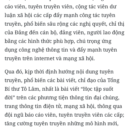
TIN MỚI
cáo viên, tuyên truyền viên, cộng tác viên dư
luận xã hội các cấp đẩy mạnh công tác tuyên
TIN ĐỊA PHƯƠNG
truyền, phổ biến sâu rộng các nghị quyết, chỉ thị
của Đảng đến cán bộ, đảng viên, người lao động
Trung du và miền núi phía Bắc
bằng các hình thức phù hợp, chú trọng ứng
Đồng bằng sông Hồng
dụng công nghệ thông tin và đẩy mạnh tuyên
Bắc Trung Bộ
truyền trên internet và mạng xã hội.
Duyên hải Nam Trung Bộ và Tây
Qua đó, kịp thời định hướng nội dung tuyên
Nguyên
truyền, phổ biến các bài viết, chỉ đạo của Tổng
Bí thư Tô Lâm, nhất là bài viết “Học tập suốt
Đông Nam Bộ
đời” trên các phương tiện thông tin đại chúng,
Đồng bằng sông Cửu Long
trang thông tin điện tử, mạng xã hội, thông qua
đội ngũ báo cáo viên, tuyên truyền viên các cấp;
Chuyên trang Hà Nội
tăng cường tuyên truyền những mô hình mới,
Chuyên trang TP. Hồ Chí Minh