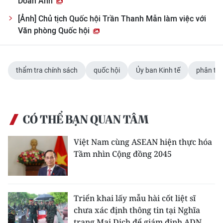
Doãn Anh
[Ảnh] Chủ tịch Quốc hội Trần Thanh Mẫn làm việc với
Văn phòng Quốc hội
thẩm tra chính sách
quốc hội
Ủy ban Kinh tế
phân tíc
CÓ THỂ BẠN QUAN TÂM
Việt Nam cùng ASEAN hiện thực hóa
Tầm nhìn Cộng đồng 2045
Triển khai lấy mẫu hài cốt liệt sĩ
chưa xác định thông tin tại Nghĩa
trang Mai Dịch để giám định ADN