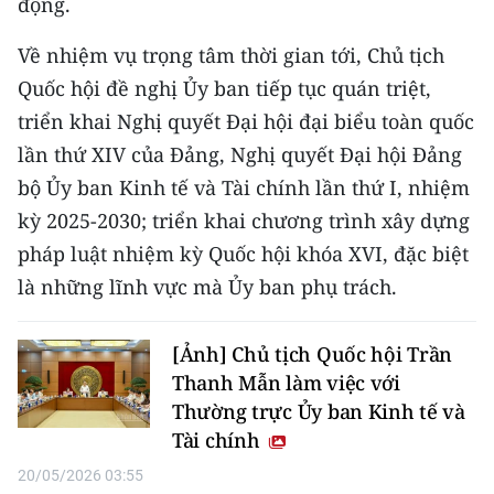
động.
Media Pháp luật
Về nhiệm vụ trọng tâm thời gian tới, Chủ tịch
Media Du lịch
Quốc hội đề nghị Ủy ban tiếp tục quán triệt,
Media Thế giới
triển khai Nghị quyết Đại hội đại biểu toàn quốc
lần thứ XIV của Đảng, Nghị quyết Đại hội Đảng
Media Thể thao
bộ Ủy ban Kinh tế và Tài chính lần thứ I, nhiệm
Media Giáo dục
kỳ 2025-2030; triển khai chương trình xây dựng
Media Y tế
pháp luật nhiệm kỳ Quốc hội khóa XVI, đặc biệt
là những lĩnh vực mà Ủy ban phụ trách.
Media Khoa học - Công nghệ
Media Môi trường
[Ảnh] Chủ tịch Quốc hội Trần
Thanh Mẫn làm việc với
Ảnh
Thường trực Ủy ban Kinh tế và
Tài chính
Infographic
20/05/2026 03:55