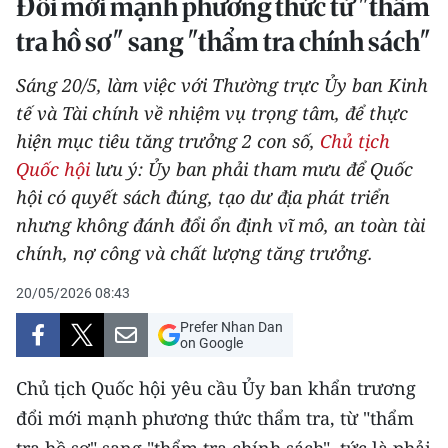
Đổi mới mạnh phương thức từ "thẩm
THỂ THAO
tra hồ sơ" sang "thẩm tra chính sách"
GIÁO DỤC
Sáng 20/5, làm việc với Thường trực Ủy ban Kinh
tế và Tài chính về nhiệm vụ trọng tâm, để thực
Y TẾ
hiện mục tiêu tăng trưởng 2 con số,
Chủ tịch
Quốc hội
lưu ý: Ủy ban phải tham mưu để Quốc
KHOA HỌC - CÔNG NGHỆ
hội có quyết sách đúng, tạo dư địa phát triển
MÔI TRƯỜNG
nhưng không đánh đổi ổn định vĩ mô, an toàn tài
chính, nợ công và chất lượng tăng trưởng.
BẠN ĐỌC
20/05/2026 08:43
KIỂM CHỨNG THÔNG TIN
Prefer Nhan Dan
on Google
TRI THỨC CHUYÊN SÂU
Chủ tịch Quốc hội yêu cầu Ủy ban khẩn trương
54 DÂN TỘC VIỆT NAM
đổi mới mạnh phương thức thẩm tra, từ "thẩm
tra hồ sơ" sang "thẩm tra chính sách", tức là phải