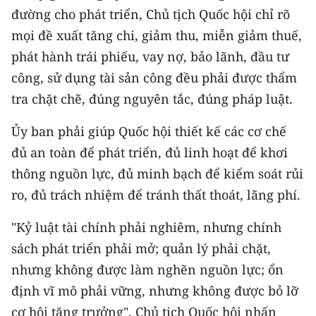
ENGLISH
đường cho phát triển, Chủ tịch Quốc hội chỉ rõ
mọi đề xuất tăng chi, giảm thu, miễn giảm thuế,
中文
phát hành trái phiếu, vay nợ, bảo lãnh, đầu tư
công, sử dụng tài sản công đều phải được thẩm
FRANÇAIS
tra chặt chẽ, đúng nguyên tắc, đúng pháp luật.
РУССКИЙ
Ủy ban phải giúp Quốc hội thiết kế các cơ chế
ESPAÑOL
đủ an toàn để phát triển, đủ linh hoạt để khơi
thông nguồn lực, đủ minh bạch để kiểm soát rủi
한국어
ro, đủ trách nhiệm để tránh thất thoát, lãng phí.
"Kỷ luật tài chính phải nghiêm, nhưng chính
sách phát triển phải mở; quản lý phải chặt,
nhưng không được làm nghẽn nguồn lực; ổn
định vĩ mô phải vững, nhưng không được bỏ lỡ
cơ hội tăng trưởng", Chủ tịch Quốc hội nhấn