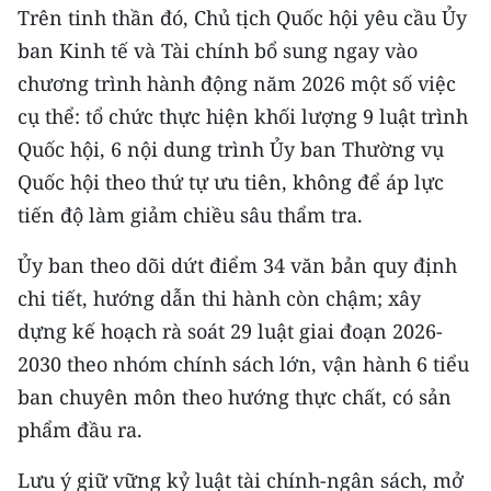
Trên tinh thần đó, Chủ tịch Quốc hội yêu cầu Ủy
CHUYÊN ĐỀ
ban Kinh tế và Tài chính bổ sung ngay vào
chương trình hành động năm 2026 một số việc
CÁC CHUYÊN TRANG
cụ thể: tổ chức thực hiện khối lượng 9 luật trình
Quốc hội, 6 nội dung trình Ủy ban Thường vụ
VỀ BÁO NHÂN DÂN
Quốc hội theo thứ tự ưu tiên, không để áp lực
tiến độ làm giảm chiều sâu thẩm tra.
THỜI NAY
Ủy ban theo dõi dứt điểm 34 văn bản quy định
NHÂN DÂN CUỐI TUẦN
chi tiết, hướng dẫn thi hành còn chậm; xây
NHÂN DÂN HẰNG THÁNG
dựng kế hoạch rà soát 29 luật giai đoạn 2026-
2030 theo nhóm chính sách lớn, vận hành 6 tiểu
MUA BÁO
ban chuyên môn theo hướng thực chất, có sản
phẩm đầu ra.
ĐỌC BÁO IN
Lưu ý giữ vững kỷ luật tài chính-ngân sách, mở