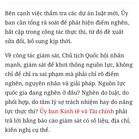
TIN MỚI
Bên cạnh việc thẩm tra các dự án luật mới, Ủy
TIN ĐỊA PHƯƠNG
ban cần tổng rà soát để phát hiện điểm nghẽn,
bất cập trong công tác thực thi, từ đó đề xuất
Trung du và miền núi phía Bắc
sửa đổi, bổ sung kịp thời.
Đồng bằng sông Hồng
Về công tác giám sát, Chủ tịch Quốc hội nhấn
Bắc Trung Bộ
mạnh, giám sát để khơi thông nguồn lực, không
chỉ để chỉ ra sai phạm mà phải chỉ rõ điểm
Duyên hải Nam Trung Bộ và Tây
nghẽn, nguyên nhân và giải pháp. Nguồn lực
Nguyên
quốc gia đang nghẽn ở đâu? Nghẽn do luật, do
Đông Nam Bộ
phối hợp, do tâm lý sợ trách nhiệm hay do năng
lực thực thi?
Ủy ban Kinh tế và Tài chính
phải
Đồng bằng sông Cửu Long
trả lời bằng báo cáo giám sát có số liệu, địa chỉ,
Chuyên trang Hà Nội
kiến nghị cụ thể.
Chuyên trang TP. Hồ Chí Minh