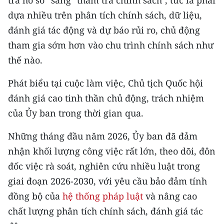
CHƯƠNG TRÌNH OCOP - MỖI XÃ
dựa nhiều trên phân tích chính sách, dữ liệu,
MỘT SẢN PHẨM
đánh giá tác động và dự báo rủi ro, chủ động
tham gia sớm hơn vào chu trình chính sách như
RADIO
thế nào.
MEDIA CENTER
Phát biểu tại cuộc làm việc, Chủ tịch Quốc hội
E-Magazine
đánh giá cao tinh thần chủ động, trách nhiệm
của Ủy ban trong thời gian qua.
Video
Những tháng đầu năm 2026, Ủy ban đã đảm
Media Chính trị
nhận khối lượng công việc rất lớn, theo dõi, đôn
Media Kinh tế
đốc việc rà soát, nghiên cứu nhiều luật trong
giai đoạn 2026-2030, với yêu cầu bảo đảm tính
Media Văn hóa
đồng bộ của
hệ thống pháp luật
và nâng cao
Media Xã hội
chất lượng phân tích chính sách, đánh giá tác