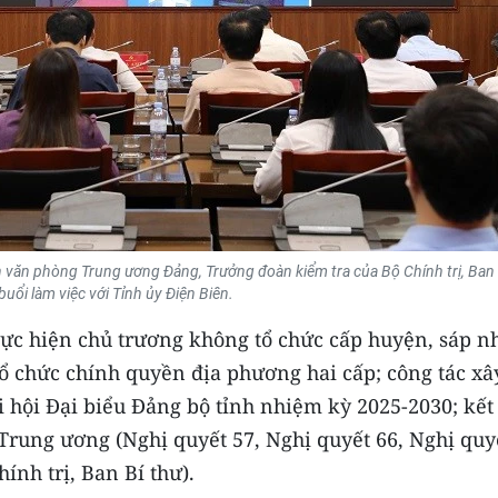
 văn phòng Trung ương Đảng, Trưởng đoàn kiểm tra của Bộ Chính trị, Ban 
 buổi làm việc với Tỉnh ủy Điện Biên.
thực hiện chủ trương không tổ chức cấp huyện, sáp n
ổ chức chính quyền địa phương hai cấp; công tác xâ
 hội Đại biểu Đảng bộ tỉnh nhiệm kỳ 2025-2030; kết
 Trung ương (Nghị quyết 57, Nghị quyết 66, Nghị quy
ính trị, Ban Bí thư).