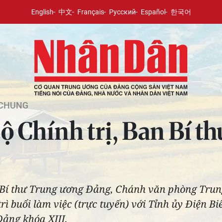
English
中文
Français
Русский
Español
한국어
 CHUNG
 Chính trị, Ban Bí th
 Bí thư Trung ương Đảng, Chánh văn phòng Tru
trì buổi làm việc (trực tuyến) với Tỉnh ủy Điện Bi
ảng khóa XIII.