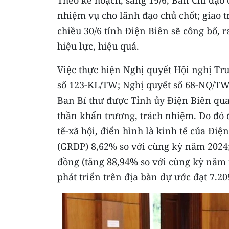
Theo kế hoạch, sáng 19/6, Ban Chỉ đạo 
nhiệm vụ cho lãnh đạo chủ chốt; giao t
chiều 30/6 tỉnh Điện Biên sẽ công bố,
hiệu lực, hiệu quả.
Việc thực hiện Nghị quyết Hội nghị Tr
số 123-KL/TW; Nghị quyết số 68-NQ/TW;
Ban Bí thư được Tỉnh ủy Điện Biên quan
thần khẩn trương, trách nhiệm. Do đó 
tế-xã hội, điển hình là kinh tế của Đi
(GRDP) 8,62% so với cùng kỳ năm 2024;
đồng (tăng 88,94% so với cùng kỳ năm t
phát triển trên địa bàn dự ước đạt 7.2