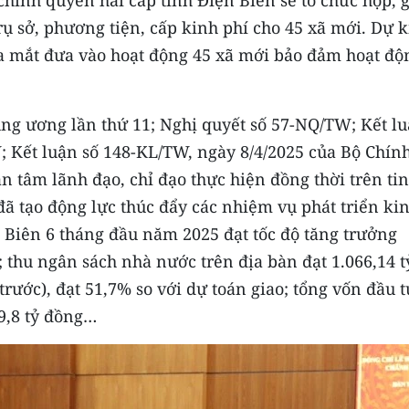
chính quyền hai cấp tỉnh Điện Biên sẽ tổ chức họp, 
rụ sở, phương tiện, cấp kinh phí cho 45 xã mới. Dự 
 ra mắt đưa vào hoạt động 45 xã mới bảo đảm hoạt độ
ung ương lần thứ 11; Nghị quyết số 57-NQ/TW; Kết l
 Kết luận số 148-KL/TW, ngày 8/4/2025 của Bộ Chính 
 tâm lãnh đạo, chỉ đạo thực hiện đồng thời trên ti
đã tạo động lực thúc đẩy các nhiệm vụ phát triển ki
ện Biên 6 tháng đầu năm 2025 đạt tốc độ tăng trưởng
 thu ngân sách nhà nước trên địa bàn đạt 1.066,14 t
rước), đạt 51,7% so với dự toán giao; tổng vốn đầu t
09,8 tỷ đồng…