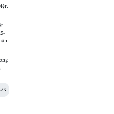
Điện
ết
25-
chăm
ương
,
LAN