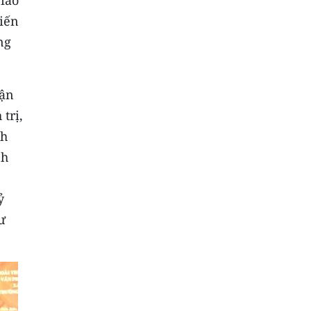
giao
kiến
ng
uận
trị,
nh
nh
ỷ
ư