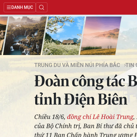
DANH MỤC
TRUNG DU VÀ MIỀN NÚI PHÍA BẮC
TIN
Đoàn công tác Bộ
tỉnh Điện Biên
Chiều 18/6,
đồng chí Lê Hoài Trung
,
của Bộ Chính trị, Ban Bí thư đã chủ 
thứ 11 Ban Chấp hành Trung ương Đ