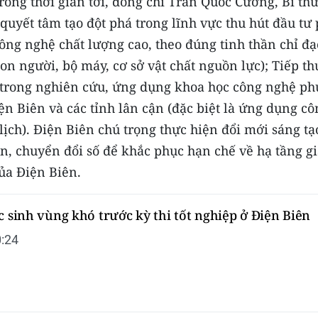
ong thời gian tới, đồng chí Trần Quốc Cường, Bí th
quyết tâm tạo đột phá trong lĩnh vực thu hút đầu tư 
công nghệ chất lượng cao, theo đúng tinh thần chỉ đạ
on người, bộ máy, cơ sở vật chất nguồn lực); Tiếp th
 trong nghiên cứu, ứng dụng khoa học công nghệ ph
iện Biên và các tỉnh lân cận (đặc biệt là ứng dụng cô
lịch). Điện Biên chú trọng thực hiện đổi mới sáng tạ
n, chuyển đổi số để khắc phục hạn chế về hạ tầng g
của Điện Biên.
c sinh vùng khó trước kỳ thi tốt nghiệp ở Điện Biên
:24