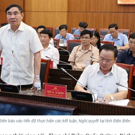
ên báo cáo tiến độ thực hiện các kết luận, Nghị quyết tại tỉnh Điện Biên.