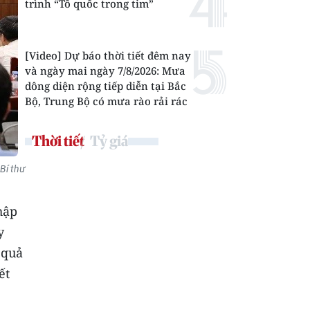
trình “Tổ quốc trong tim”
[Video] Dự báo thời tiết đêm nay
và ngày mai ngày 7/8/2026: Mưa
dông diện rộng tiếp diễn tại Bắc
Bộ, Trung Bộ có mưa rào rải rác
Thời tiết
Tỷ giá
Bí thư
hập
y
 quả
ết