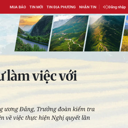
MUA BÁO
TIN MỚI
TIN ĐỊA PHƯƠNG
NHẬN TIN
Đăng nhập
ư làm việc với
ng ương Đảng, Trưởng đoàn kiểm tra
ên về việc thực hiện Nghị quyết lần