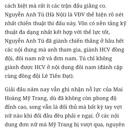
Media Pháp luật
cách biệt mà rất ít các trận đấu giằng co.
Nguyễn Anh Tú (Hà Nội) là VĐV thể hiện rõ nét
Media Du lịch
nhất chiến thuật thi đấu này. Vốn có nền tảng kỹ
Media Thế giới
thuật đa dạng nhất kết hợp với thể lực tốt,
Nguyễn Anh Tú đã giành chiến thắng ở hầu hết
Media Thể thao
các nội dung mà anh tham gia, giành HCV đồng
Media Giáo dục
đội, đôi nam nữ và đơn nam. Tú chỉ không
giành được HCV ở nội dung đôi nam (đánh cặp
Media Y tế
cùng đồng đội Lê Tiến Đạt).
Media Khoa học - Công nghệ
Giải đấu năm nay vẫn ghi nhận nỗ lực của Mai
Media Môi trường
Hoàng Mỹ Trang, dù đã không còn phong độ
Ảnh
đỉnh cao, song vẫn là đối thủ mà bất kỳ tay vợt
nữ nào khi đối đầu đều phải e ngại. Ở các nội
Infographic
dung đơn nữ mà Mỹ Trang bị vượt qua, nguyên