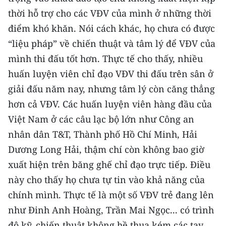
thời hỗ trợ cho các VĐV của mình ở những thời
điểm khó khăn. Nói cách khác, họ chưa có được
“liệu pháp” về chiến thuật và tâm lý để VĐV của
mình thi đấu tốt hơn. Thực tế cho thấy, nhiều
huấn luyện viên chỉ đạo VĐV thi đấu trên sân ở
giải đấu năm nay, nhưng tâm lý còn căng thẳng
hơn cả VĐV. Các huấn luyện viên hàng đầu của
Việt Nam ở các câu lạc bộ lớn như Công an
nhân dân T&T, Thành phố Hồ Chí Minh, Hải
Dương Long Hải, thậm chí còn không bao giờ
xuất hiện trên băng ghế chỉ đạo trực tiếp. Điều
này cho thấy họ chưa tự tin vào khả năng của
chính mình. Thực tế là một số VĐV trẻ đang lên
như Đinh Anh Hoàng, Trần Mai Ngọc... có trình
độ kỹ, chiến thuật không hề thua kém các tay