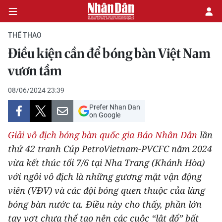
THỂ THAO
Điều kiện cần để bóng bàn Việt Nam
CHÍNH TRỊ
vươn tầm
KINH TẾ
08/06/2024 23:39
Prefer Nhan Dan
VĂN HÓA
on Google
Giải vô địch bóng bàn quốc gia Báo Nhân Dân
lần
XÃ HỘI
thứ 42 tranh Cúp PetroVietnam-PVCFC năm 2024
vừa kết thúc tối 7/6 tại Nha Trang (Khánh Hòa)
PHÁP LUẬT
với ngôi vô địch là những gương mặt vận động
DU LỊCH
viên (VĐV) và các đội bóng quen thuộc của làng
bóng bàn nước ta. Điều này cho thấy, phần lớn
THẾ GIỚI
tay vợt chưa thể tạo nên các cuộc “lật đổ” bất