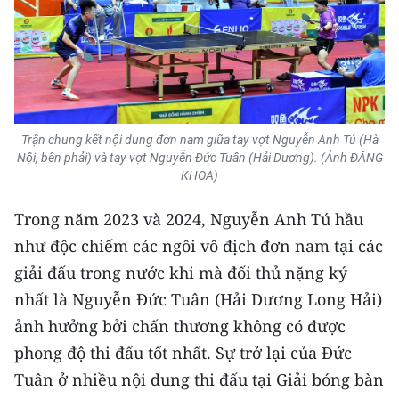
ENGLISH
中文
FRANÇAIS
РУССКИЙ
Trận chung kết nội dung đơn nam giữa tay vợt Nguyễn Anh Tú (Hà
Nội, bên phải) và tay vợt Nguyễn Đức Tuân (Hải Dương). (Ảnh ĐĂNG
KHOA)
ESPAÑOL
Trong năm 2023 và 2024, Nguyễn Anh Tú hầu
한국어
như độc chiếm các ngôi vô địch đơn nam tại các
giải đấu trong nước khi mà đối thủ nặng ký
nhất là Nguyễn Đức Tuân (Hải Dương Long Hải)
ảnh hưởng bởi chấn thương không có được
phong độ thi đấu tốt nhất. Sự trở lại của Đức
Tuân ở nhiều nội dung thi đấu tại Giải bóng bàn