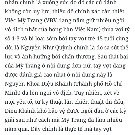
nhân chính là xuống sức do đó các cú đánh
TIN MỚI
không còn uy lực, thiếu độ chính xác cần thiết.
Việc Mỹ Trang (VĐV đang nắm giữ nhiều ngôi
TIN ĐỊA PHƯƠNG
vô địch nhất của bóng bàn Việt Nam) thua với tỷ
Trung du và miền núi phía Bắc
số 1-3 và bị loại sớm bởi tay vợt trẻ 15 tuổi cùng
đội là Nguyễn Như Quỳnh chính là do sa sút thể
Đồng bằng sông Hồng
lực và ảnh hưởng bởi chấn thương. Sau thất bại
Bắc Trung Bộ
của Mỹ Trang ở nội dung đơn nữ, tay vợt đang
Duyên hải Nam Trung Bộ và Tây
được đánh giá cao nhất ở nội dung này là
Nguyên
Nguyễn Khoa Diệu Khánh (Thành phố Hồ Chí
Minh) đã lên ngôi vô địch. Tuy nhiên, xét về
Đông Nam Bộ
mọi yếu tố, từ kỹ thuật lẫn chiến thuật thi đấu,
Đồng bằng sông Cửu Long
Diệu Khánh khó bảo vệ được ngôi đầu ở các kỳ
giải sau như cách mà Mỹ Trang đã làm nhiều
Chuyên trang Hà Nội
năm qua. Đây chính là thực tế mà tay vợt
Chuyên trang TP. Hồ Chí Minh