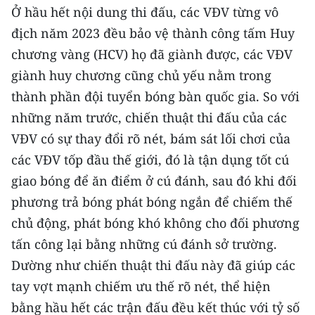
CHƯƠNG TRÌNH OCOP - MỖI XÃ
Ở hầu hết nội dung thi đấu, các VĐV từng vô
MỘT SẢN PHẨM
địch năm 2023 đều bảo vệ thành công tấm Huy
chương vàng (HCV) họ đã giành được, các VĐV
RADIO
giành huy chương cũng chủ yếu nằm trong
thành phần đội tuyển bóng bàn quốc gia. So với
MEDIA CENTER
những năm trước, chiến thuật thi đấu của các
E-Magazine
VĐV có sự thay đổi rõ nét, bám sát lối chơi của
các VĐV tốp đầu thế giới, đó là tận dụng tốt cú
Video
giao bóng để ăn điểm ở cú đánh, sau đó khi đối
Media Chính trị
phương trả bóng phát bóng ngắn để chiếm thế
chủ động, phát bóng khó không cho đối phương
Media Kinh tế
tấn công lại bằng những cú đánh sở trường.
Media Văn hóa
Dường như chiến thuật thi đấu này đã giúp các
tay vợt mạnh chiếm ưu thế rõ nét, thể hiện
Media Xã hội
bằng hầu hết các trận đấu đều kết thúc với tỷ số