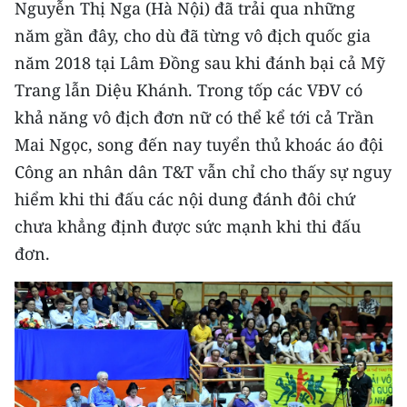
Nguyễn Thị Nga (Hà Nội) đã trải qua những
năm gần đây, cho dù đã từng vô địch quốc gia
CHUYÊN ĐỀ
năm 2018 tại Lâm Đồng sau khi đánh bại cả Mỹ
CÁC CHUYÊN TRANG
Trang lẫn Diệu Khánh. Trong tốp các VĐV có
khả năng vô địch đơn nữ có thể kể tới cả Trần
VỀ BÁO NHÂN DÂN
Mai Ngọc, song đến nay tuyển thủ khoác áo đội
Công an nhân dân T&T vẫn chỉ cho thấy sự nguy
THỜI NAY
hiểm khi thi đấu các nội dung đánh đôi chứ
chưa khẳng định được sức mạnh khi thi đấu
NHÂN DÂN CUỐI TUẦN
đơn.
NHÂN DÂN HẰNG THÁNG
MUA BÁO
ĐỌC BÁO IN