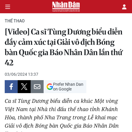
THỂ THAO
[Video] Ca sĩ Tùng Dương biểu diễn
CHÍNH TRỊ
đầy cảm xúc tại Giải vô địch Bóng
bàn Quốc gia Báo Nhân Dân lần thứ
KINH TẾ
42
VĂN HÓA
03/06/2024 13:37
XÃ HỘI
Prefer Nhan Dan
on Google
PHÁP LUẬT
Ca sĩ Tùng Dương biểu diễn ca khúc Một vòng
Việt Nam tại Nhà thi đấu thể thao tỉnh Khánh
DU LỊCH
Hòa, thành phố Nha Trang trong Lễ khai mạc
THẾ GIỚI
Giải vô địch Bóng bàn Quốc gia Báo Nhân Dân