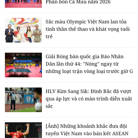
Phân bón Cà Mau năm 2026
ENGLISH
中文
Sắc màu Olympic Việt Nam lan tỏa
tinh thần thể thao và khát vọng tuổi
FRANÇAIS
trẻ
РУССКИЙ
Giải Bóng bàn quốc gia Báo Nhân
ESPAÑOL
Dân lần thứ 44: "Nóng" ngay từ
những loạt trận vòng loại trước giờ G
한국어
HLV Kim Sang Sik: Đình Bắc đã vượt
qua áp lực và có màn trình diễn xuất
sắc
[Ảnh] Những khoảnh khắc đưa đội
tuyển Việt Nam vào bán kết ASEAN