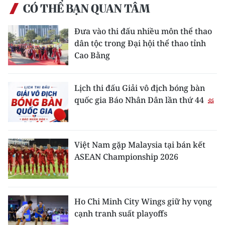
CÓ THỂ BẠN QUAN TÂM
TIN MỚI
Đưa vào thi đấu nhiều môn thể thao
TIN ĐỊA PHƯƠNG
dân tộc trong Đại hội thể thao tỉnh
Cao Bằng
Trung du và miền núi phía Bắc
Đồng bằng sông Hồng
Lịch thi đấu Giải vô địch bóng bàn
quốc gia Báo Nhân Dân lần thứ 44
Bắc Trung Bộ
Duyên hải Nam Trung Bộ và Tây
Nguyên
Việt Nam gặp Malaysia tại bán kết
ASEAN Championship 2026
Đông Nam Bộ
Đồng bằng sông Cửu Long
Chuyên trang Hà Nội
Ho Chi Minh City Wings giữ hy vọng
cạnh tranh suất playoffs
Chuyên trang TP. Hồ Chí Minh