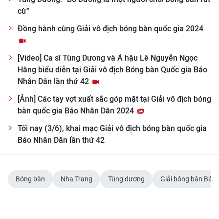
Media Pháp luật
cừ”
Media Du lịch
Đồng hành cùng Giải vô địch bóng bàn quốc gia 2024
Media Thế giới
[Video] Ca sĩ Tùng Dương và Á hậu Lê Nguyễn Ngọc
Media Thể thao
Hằng biểu diễn tại Giải vô địch Bóng bàn Quốc gia Báo
Nhân Dân lần thứ 42
Media Giáo dục
[Ảnh] Các tay vợt xuất sắc góp mặt tại Giải vô địch bóng
Media Y tế
bàn quốc gia Báo Nhân Dân 2024
Tối nay (3/6), khai mạc Giải vô địch bóng bàn quốc gia
Media Khoa học - Công nghệ
Báo Nhân Dân lần thứ 42
Media Môi trường
Ảnh
Bóng bàn
Nha Trang
Tùng dương
Giải bóng bàn Báo
Infographic