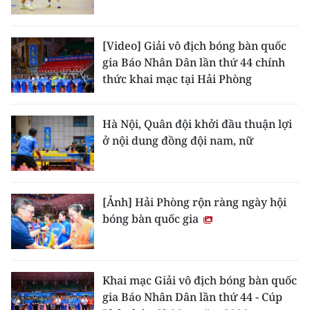
CHUYÊN ĐỀ
[Video] Giải vô địch bóng bàn quốc
gia Báo Nhân Dân lần thứ 44 chính
CÁC CHUYÊN TRANG
thức khai mạc tại Hải Phòng
VỀ BÁO NHÂN DÂN
Hà Nội, Quân đội khởi đầu thuận lợi
ở nội dung đồng đội nam, nữ
THỜI NAY
NHÂN DÂN CUỐI TUẦN
[Ảnh] Hải Phòng rộn ràng ngày hội
NHÂN DÂN HẰNG THÁNG
bóng bàn quốc gia
MUA BÁO
ĐỌC BÁO IN
Khai mạc Giải vô địch bóng bàn quốc
gia Báo Nhân Dân lần thứ 44 - Cúp