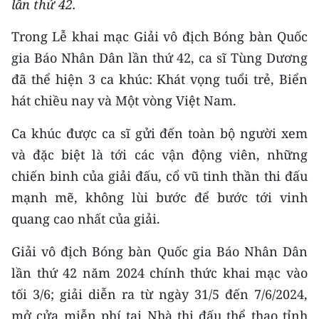
lần thứ 42.
THỂ THAO
Trong Lễ khai mạc Giải vô địch Bóng bàn Quốc
GIÁO DỤC
gia Báo Nhân Dân lần thứ 42, ca sĩ Tùng Dương
đã thể hiện 3 ca khúc: Khát vọng tuổi trẻ, Biển
Y TẾ
hát chiều nay và Một vòng Việt Nam.
KHOA HỌC - CÔNG NGHỆ
Ca khúc được ca sĩ gửi đến toàn bộ người xem
và đặc biệt là tới các vận động viên, những
MÔI TRƯỜNG
chiến binh của giải đấu, cổ vũ tinh thần thi đấu
BẠN ĐỌC
mạnh mẽ, không lùi bước để bước tới vinh
quang cao nhất của giải.
KIỂM CHỨNG THÔNG TIN
Giải vô địch Bóng bàn Quốc gia Báo Nhân Dân
TRI THỨC CHUYÊN SÂU
lần thứ 42 năm 2024 chính thức khai mạc vào
54 DÂN TỘC VIỆT NAM
tối 3/6; giải diễn ra từ ngày 31/5 đến 7/6/2024,
mở cửa miễn phí tại Nhà thi đấu thể thao tỉnh