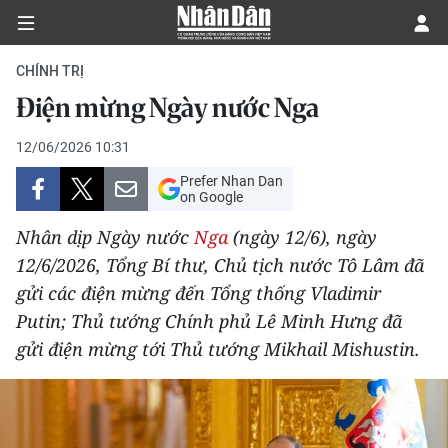
CHÍNH TRỊ
Điện mừng Ngày nước Nga
CHÍNH TRỊ
12/06/2026 10:31
Prefer Nhan Dan
KINH TẾ
on Google
VĂN HÓA
Nhân dịp Ngày nước
Nga
(ngày 12/6), ngày
12/6/2026, Tổng Bí thư, Chủ tịch nước Tô Lâm đã
XÃ HỘI
gửi các điện mừng đến Tổng thống Vladimir
Putin; Thủ tướng Chính phủ Lê Minh Hưng đã
PHÁP LUẬT
gửi điện mừng tới Thủ tướng Mikhail Mishustin.
DU LỊCH
THẾ GIỚI