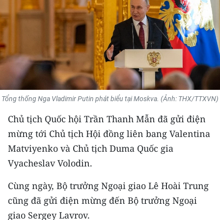
THỂ THAO
GIÁO DỤC
Y TẾ
KHOA HỌC - CÔNG NGHỆ
Tổng thống Nga Vladimir Putin phát biểu tại Moskva. (Ảnh: THX/TTXVN)
MÔI TRƯỜNG
Chủ tịch Quốc hội Trần Thanh Mẫn đã gửi điện
BẠN ĐỌC
mừng tới Chủ tịch Hội đồng liên bang Valentina
Matviyenko và Chủ tịch Duma Quốc gia
KIỂM CHỨNG THÔNG TIN
Vyacheslav Volodin.
TRI THỨC CHUYÊN SÂU
Cùng ngày, Bộ trưởng Ngoại giao Lê Hoài Trung
cũng đã gửi điện mừng đến Bộ trưởng Ngoại
54 DÂN TỘC VIỆT NAM
giao Sergey Lavrov.