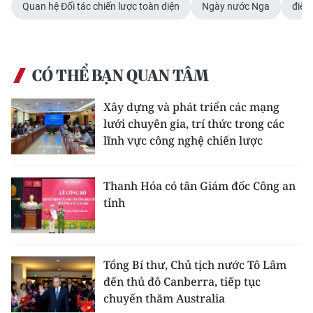
Media Pháp luật
Quan hệ Đối tác chiến lược toàn diện
Ngày nước Nga
điện
Media Du lịch
Media Thế giới
CÓ THỂ BẠN QUAN TÂM
Media Thể thao
Xây dựng và phát triển các mạng
lưới chuyên gia, trí thức trong các
Media Giáo dục
lĩnh vực công nghệ chiến lược
Media Y tế
Thanh Hóa có tân Giám đốc Công an
Media Khoa học - Công nghệ
tỉnh
Media Môi trường
Ảnh
Tổng Bí thư, Chủ tịch nước Tô Lâm
đến thủ đô Canberra, tiếp tục
Infographic
chuyến thăm Australia