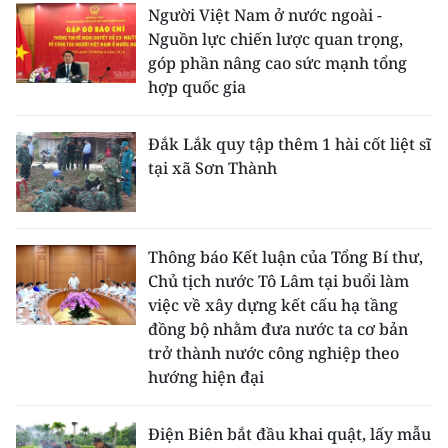
Người Việt Nam ở nước ngoài -
Nguồn lực chiến lược quan trọng,
CHUYÊN ĐỀ
góp phần nâng cao sức mạnh tổng
hợp quốc gia
CÁC CHUYÊN TRANG
Đắk Lắk quy tập thêm 1 hài cốt liệt sĩ
VỀ BÁO NHÂN DÂN
tại xã Sơn Thành
THỜI NAY
NHÂN DÂN CUỐI TUẦN
Thông báo Kết luận của Tổng Bí thư,
Chủ tịch nước Tô Lâm tại buổi làm
NHÂN DÂN HẰNG THÁNG
việc về xây dựng kết cấu hạ tầng
đồng bộ nhằm đưa nước ta cơ bản
MUA BÁO
trở thành nước công nghiệp theo
hướng hiện đại
ĐỌC BÁO IN
Điện Biên bắt đầu khai quật, lấy mẫu