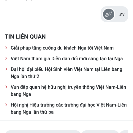
CHƯƠNG TRÌNH OCOP - MỖI XÃ
MỘT SẢN PHẨM
P.V
RADIO
TIN LIÊN QUAN
MEDIA CENTER
Giải pháp tăng cường du khách Nga tới Việt Nam
E-Magazine
Việt Nam tham gia Diễn đàn đổi mới sáng tạo tại Nga
Đại hội đại biểu Hội Sinh viên Việt Nam tại Liên bang
Video
Nga lần thứ 2
Media Chính trị
Vun đắp quan hệ hữu nghị truyền thống Việt Nam-Liên
bang Nga
Media Kinh tế
Hội nghị Hiệu trưởng các trường đại học Việt Nam-Liên
Media Văn hóa
bang Nga lần thứ ba
Media Xã hội