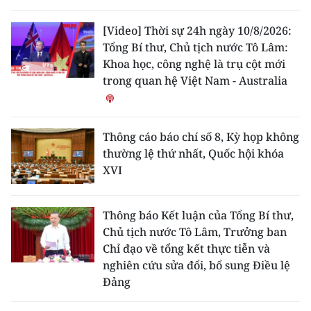
TIN MỚI
[Video] Thời sự 24h ngày 10/8/2026:
TIN ĐỊA PHƯƠNG
Tổng Bí thư, Chủ tịch nước Tô Lâm:
Khoa học, công nghệ là trụ cột mới
Trung du và miền núi phía Bắc
trong quan hệ Việt Nam - Australia
Đồng bằng sông Hồng
Thông cáo báo chí số 8, Kỳ họp không
Bắc Trung Bộ
thường lệ thứ nhất, Quốc hội khóa
Duyên hải Nam Trung Bộ và Tây
XVI
Nguyên
Thông báo Kết luận của Tổng Bí thư,
Đông Nam Bộ
Chủ tịch nước Tô Lâm, Trưởng ban
Đồng bằng sông Cửu Long
Chỉ đạo về tổng kết thực tiễn và
nghiên cứu sửa đổi, bổ sung Điều lệ
Chuyên trang Hà Nội
Đảng
Chuyên trang TP. Hồ Chí Minh