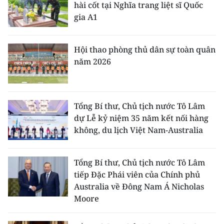
hài cốt tại Nghĩa trang liệt sĩ Quốc
ENGLISH
gia A1
中文
Hội thao phòng thủ dân sự toàn quân
FRANÇAIS
năm 2026
РУССКИЙ
ESPAÑOL
Tổng Bí thư, Chủ tịch nước Tô Lâm
dự Lễ kỷ niệm 35 năm kết nối hàng
한국어
không, du lịch Việt Nam-Australia
Tổng Bí thư, Chủ tịch nước Tô Lâm
tiếp Đặc Phái viên của Chính phủ
Australia về Đông Nam Á Nicholas
Moore