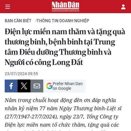
BẠN CẦN BIẾT
THÔNG TIN DOANH NGHIỆP
Điện lực miền nam thăm và tặng quà
CHÍNH TRỊ
thương binh, bệnh binh tại Trung
tâm Điều dưỡng Thương binh và
KINH TẾ
Người có công Long Đất
VĂN HÓA
23/07/2024 09:55
XÃ HỘI
Prefer Nhan Dan
on Google
PHÁP LUẬT
Nằm trong chuỗi hoạt động đền ơn đáp nghĩa
nhân kỷ niệm 77 năm Ngày Thương binh-Liệt sĩ
DU LỊCH
(27/7/1947-27/7/2024), ngày 23/7, Tổng Công ty
THẾ GIỚI
Điện lực miền nam tổ chức thăm, tặng quà các