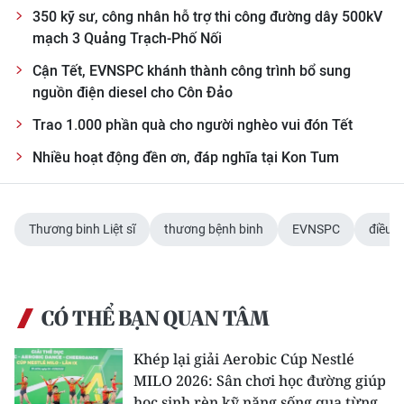
350 kỹ sư, công nhân hỗ trợ thi công đường dây 500kV
mạch 3 Quảng Trạch-Phố Nối
Cận Tết, EVNSPC khánh thành công trình bổ sung
nguồn điện diesel cho Côn Đảo
Trao 1.000 phần quà cho người nghèo vui đón Tết
Nhiều hoạt động đền ơn, đáp nghĩa tại Kon Tum
Thương binh Liệt sĩ
thương bệnh binh
EVNSPC
điều 
CÓ THỂ BẠN QUAN TÂM
Khép lại giải Aerobic Cúp Nestlé
MILO 2026: Sân chơi học đường giúp
học sinh rèn kỹ năng sống qua từng