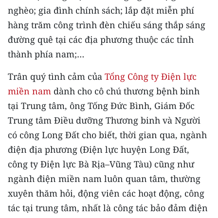
nghèo; gia đình chính sách; lắp đặt miễn phí
CHUYÊN ĐỀ
hàng trăm công trình đèn chiếu sáng thắp sáng
đường quê tại các địa phương thuộc các tỉnh
CÁC CHUYÊN TRANG
thành phía nam;…
VỀ BÁO NHÂN DÂN
Trân quý tình cảm của
Tổng Công ty Điện lực
miền nam
dành cho cô chú thương bệnh binh
THỜI NAY
tại Trung tâm, ông Tống Đức Bình, Giám Đốc
Trung tâm Điều dưỡng Thương binh và Người
NHÂN DÂN CUỐI TUẦN
có công Long Đất cho biết, thời gian qua, ngành
NHÂN DÂN HẰNG THÁNG
điện địa phương (Điện lực huyện Long Đất,
công ty Điện lực Bà Rịa–Vũng Tàu) cũng như
MUA BÁO
ngành điện miền nam luôn quan tâm, thường
ĐỌC BÁO IN
xuyên thăm hỏi, động viên các hoạt động, công
tác tại trung tâm, nhất là công tác bảo đảm điện