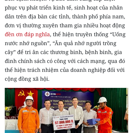
Media Pháp luật
phục vụ phát triển kinh tế, sinh hoạt của nhân
Media Du lịch
dân trên địa bàn các tỉnh, thành phố phía nam,
đơn vị thường xuyên tham gia nhiều hoạt động
Media Thế giới
đền ơn đáp nghĩa
, thể hiện truyền thống “Uống
Media Thể thao
nước nhớ nguồn”, “Ăn quả nhớ người trồng
cây” để tri ân các thương binh, bệnh binh, gia
Media Giáo dục
đình chính sách có công với cách mạng, qua đó
Media Y tế
thể hiện trách nhiệm của doanh nghiệp đối với
cộng đồng xã hội.
Media Khoa học - Công nghệ
Media Môi trường
Ảnh
Infographic