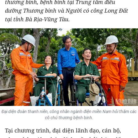
thương binh, bệnh binh tại Trung tâm điều
THỂ THAO
dưỡng Thương binh và Người có công Long Đất
tại tỉnh Bà Rịa-Vũng Tàu.
GIÁO DỤC
Y TẾ
KHOA HỌC - CÔNG NGHỆ
MÔI TRƯỜNG
BẠN ĐỌC
KIỂM CHỨNG THÔNG TIN
TRI THỨC CHUYÊN SÂU
Đại diện đoàn thanh niên, công nhân ngành điện miền Nam hỏi thăm các
cô chú thương bệnh binh.
54 DÂN TỘC VIỆT NAM
Tại chương trình, đại diện lãnh đạo, cán bộ,