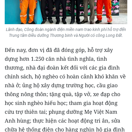
TIN MỚI
TIN ĐỊA PHƯƠNG
Lãnh đạo, Công đoàn ngành điện miền nam trao kinh phí hỗ trợ đến
Trung du và miền núi phía Bắc
Trung tâm Điều dưỡng Thương binh và Người có công Long Đất.
Đồng bằng sông Hồng
Đến nay, đơn vị đã đã đóng góp, hỗ trợ xây
dựng hơn 1.250 căn nhà tình nghĩa, tình
Bắc Trung Bộ
thương, nhà đại đoàn kết đối với các gia đình
Duyên hải Nam Trung Bộ và Tây
chính sách, hộ nghèo có hoàn cảnh khó khăn về
Nguyên
nhà ở; ủng hộ xây dựng trường học, cầu giao
Đông Nam Bộ
thông nông thôn; tặng quà, tập vở, xe đạp cho
học sinh nghèo hiếu học; tham gia hoạt động
Đồng bằng sông Cửu Long
cứu trợ thiên tai; phụng dưỡng Mẹ Việt Nam
Chuyên trang Hà Nội
Anh hùng; thực hiện các hoạt động tri ân, sửa
chữa hệ thống điện cho hàng nghìn hộ gia đình
Chuyên trang TP. Hồ Chí Minh