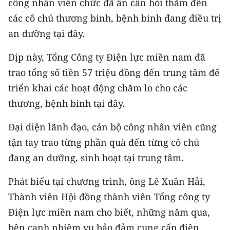
công nhân viên chức đã ân cần hỏi thăm đến
CHƯƠNG TRÌNH OCOP - MỖI XÃ
MỘT SẢN PHẨM
các cô chú thương binh, bệnh binh đang điều trị
an dưỡng tại đây.
RADIO
Dịp này, Tổng Công ty Điện lực miền nam đã
trao tổng số tiền 57 triệu đồng đến trung tâm để
MEDIA CENTER
triển khai các hoạt động chăm lo cho các
E-Magazine
thương, bệnh binh tại đây.
Video
Đại diện lãnh đạo, cán bộ công nhân viên cũng
tận tay trao từng phần quà đến từng cô chú
Media Chính trị
đang an dưỡng, sinh hoạt tại trung tâm.
Media Kinh tế
Phát biểu tại chương trình, ông Lê Xuân Hải,
Media Văn hóa
Thành viên Hội đồng thành viên Tổng công ty
Điện lực miền nam cho biết, những năm qua,
Media Xã hội
bên cạnh nhiệm vụ bảo đảm cung cấp điện