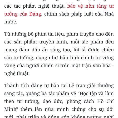
Media Pháp luật
các tác phẩm nghệ thuật,
bảo vệ nền tảng tư
tưởng của Đảng
, chính sách pháp luật của Nhà
Media Du lịch
nước.
Media Thế giới
Từ những bộ phim tài liệu, phim truyện cho đến
Media Thể thao
các sản phẩm truyền hình, mỗi tác phẩm đều
Media Giáo dục
mang đậm dấu ấn sáng tạo, lột tả được chiều
sâu tư tưởng, cũng như bản lĩnh chính trị vững
Media Y tế
vàng của người chiến sĩ trên mặt trận văn hóa -
Media Khoa học - Công nghệ
nghệ thuật.
Media Môi trường
Thành tích đáng tự hào tại Lễ trao giải thưởng
sáng tác, quảng bá tác phẩm về "Học tập và làm
Ảnh
theo tư tưởng, đạo đức, phong cách Hồ Chí
Infographic
Minh" thêm lần nữa minh chứng cho sự đổi
mới, phát triển và đóng góp không ngừng nghỉ