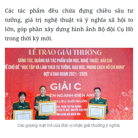
ENGLISH
Các tác phẩm đều chứa đựng chiều sâu tư
中文
tưởng, giá trị nghệ thuật và ý nghĩa xã hội to
lớn, góp phần xây dựng hình ảnh Bộ đội Cụ Hồ
FRANÇAIS
trong thời kỳ mới.
РУССКИЙ
ESPAÑOL
한국어
Các gương mặt trẻ của đơn vị nhận giải thưởng ý nghĩa.