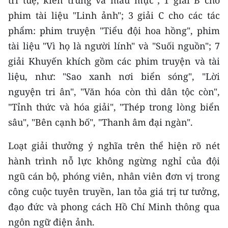
trí tuệ, kiên trung và mẫu mực"; 1 giải B cho
phim tài liệu "Linh ảnh"; 3 giải C cho các tác
CHUYÊN ĐỀ
phẩm: phim truyện "Tiểu đội hoa hồng", phim
tài liệu "Vì họ là người lính" và "Suối nguồn"; 7
CÁC CHUYÊN TRANG
giải Khuyến khích gồm các phim truyện và tài
liệu, như: "Sao xanh nơi biển sóng", "Lời
VỀ BÁO NHÂN DÂN
nguyện tri ân", "Văn hóa còn thì dân tộc còn",
THỜI NAY
"Tỉnh thức và hóa giải", "Thép trong lòng biển
sâu", "Bên cạnh bố", "Thanh âm đại ngàn".
NHÂN DÂN CUỐI TUẦN
Loạt giải thưởng ý nghĩa trên thể hiện rõ nét
NHÂN DÂN HẰNG THÁNG
hành trình nỗ lực không ngừng nghỉ của đội
ngũ cán bộ, phóng viên, nhân viên đơn vị trong
MUA BÁO
công cuộc tuyên truyền, lan tỏa giá trị tư tưởng,
ĐỌC BÁO IN
đạo đức và phong cách Hồ Chí Minh thông qua
ngôn ngữ điện ảnh.