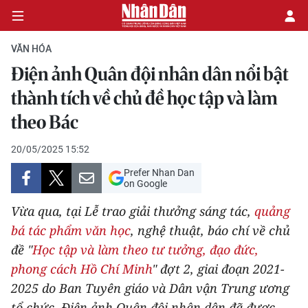
VĂN HÓA
Điện ảnh Quân đội nhân dân nổi bật
CHÍNH TRỊ
thành tích về chủ đề học tập và làm
theo Bác
KINH TẾ
20/05/2025 15:52
VĂN HÓA
Prefer Nhan Dan
on Google
XÃ HỘI
Vừa qua, tại Lễ trao giải thưởng sáng tác,
quảng
PHÁP LUẬT
bá tác phẩm văn học
, nghệ thuật, báo chí về chủ
đề "
Học tập và làm theo tư tưởng, đạo đức,
DU LỊCH
phong cách Hồ Chí Minh
" đợt 2, giai đoạn 2021-
2025 do Ban Tuyên giáo và Dân vận Trung ương
THẾ GIỚI
tổ chức, Điện ảnh Quân đội nhân dân đã được