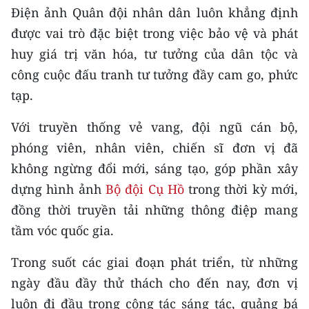
CHƯƠNG TRÌNH OCOP - MỖI XÃ
Điện ảnh Quân đội nhân dân luôn khẳng định
MỘT SẢN PHẨM
được vai trò đặc biệt trong việc bảo vệ và phát
huy giá trị văn hóa, tư tưởng của dân tộc và
RADIO
công cuộc đấu tranh tư tưởng đầy cam go, phức
tạp.
MEDIA CENTER
Với truyền thống vẻ vang, đội ngũ cán bộ,
E-Magazine
phóng viên, nhân viên, chiến sĩ đơn vị đã
Video
không ngừng đổi mới, sáng tạo, góp phần xây
dựng hình ảnh
Bộ đội Cụ Hồ
trong thời kỳ mới,
Media Chính trị
đồng thời truyền tải những thông điệp mang
Media Kinh tế
tầm vóc quốc gia.
Media Văn hóa
Trong suốt các giai đoạn phát triển, từ những
ngày đầu đầy thử thách cho đến nay, đơn vị
Media Xã hội
luôn đi đầu trong công tác sáng tác, quảng bá