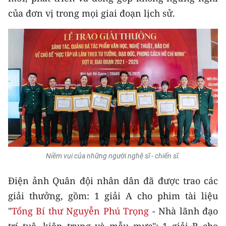
TIN MỚI
của đơn vị trong mọi giai đoạn lịch sử.
TIN ĐỊA PHƯƠNG
Trung du và miền núi phía Bắc
Đồng bằng sông Hồng
Bắc Trung Bộ
Duyên hải Nam Trung Bộ và Tây
Nguyên
Niềm vui của những người nghệ sĩ - chiến sĩ.
Đông Nam Bộ
Điện ảnh Quân đội nhân dân đã được trao các
Đồng bằng sông Cửu Long
giải thưởng, gồm: 1 giải A cho phim tài liệu
Chuyên trang Hà Nội
"
Tổng Bí thư Nguyễn Phú Trọng
- Nhà lãnh đạo
Chuyên trang TP. Hồ Chí Minh