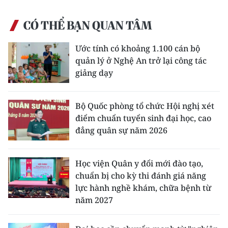
CHUYÊN ĐỀ
CÓ THỂ BẠN QUAN TÂM
CÁC CHUYÊN TRANG
Ước tính có khoảng 1.100 cán bộ
quản lý ở Nghệ An trở lại công tác
giảng dạy
VỀ BÁO NHÂN DÂN
THỜI NAY
Bộ Quốc phòng tổ chức Hội nghị xét
điểm chuẩn tuyển sinh đại học, cao
NHÂN DÂN CUỐI TUẦN
đẳng quân sự năm 2026
NHÂN DÂN HẰNG THÁNG
Học viện Quân y đổi mới đào tạo,
chuẩn bị cho kỳ thi đánh giá năng
MUA BÁO
lực hành nghề khám, chữa bệnh từ
năm 2027
ĐỌC BÁO IN