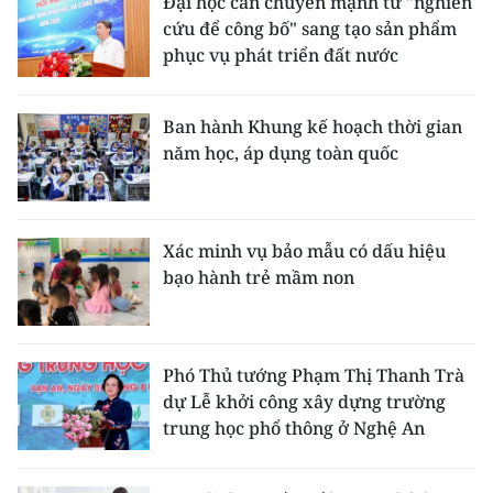
Đại học cần chuyển mạnh từ "nghiên
ENGLISH
cứu để công bố" sang tạo sản phẩm
phục vụ phát triển đất nước
中文
FRANÇAIS
Ban hành Khung kế hoạch thời gian
năm học, áp dụng toàn quốc
РУССКИЙ
ESPAÑOL
Xác minh vụ bảo mẫu có dấu hiệu
bạo hành trẻ mầm non
한국어
Phó Thủ tướng Phạm Thị Thanh Trà
dự Lễ khởi công xây dựng trường
trung học phổ thông ở Nghệ An