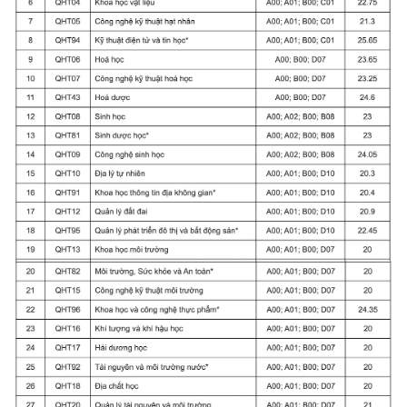
Media Pháp luật
Media Du lịch
Media Thế giới
Media Thể thao
Media Giáo dục
Media Y tế
Media Khoa học - Công nghệ
Media Môi trường
Ảnh
Infographic