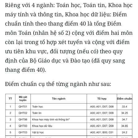
CHƯƠNG TRÌNH OCOP - MỖI XÃ
Riêng với 4 ngành: Toán học, Toán tin, Khoa học
MỘT SẢN PHẨM
máy tính và thông tin, Khoa học dữ liệu: Điểm
chuẩn tính theo thang điểm 40 là tổng Điểm
RADIO
môn Toán (nhân hệ số 2) cộng với điểm hai môn
còn lại trong tổ hợp xét tuyển và cộng với điểm
MEDIA CENTER
ưu tiên khu vực, đối tượng (nếu có) theo quy
E-Magazine
định của Bộ Giáo dục và Đào tạo (đã quy sang
thang điểm 40).
Video
Điểm chuẩn cụ thể từng ngành như sau:
Media Chính trị
Media Kinh tế
Media Văn hóa
Media Xã hội