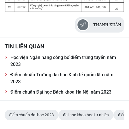
TIN MỚI
TIN ĐỊA PHƯƠNG
THANH XUÂN
Trung du và miền núi phía Bắc
Đồng bằng sông Hồng
TIN LIÊN QUAN
Bắc Trung Bộ
Học viện Ngân hàng công bố điểm trúng tuyển năm
2023
Duyên hải Nam Trung Bộ và Tây
Điểm chuẩn Trường đại học Kinh tế quốc dân năm
Nguyên
2023
Đông Nam Bộ
Điểm chuẩn Đại học Bách khoa Hà Nội năm 2023
Đồng bằng sông Cửu Long
Chuyên trang Hà Nội
điểm chuẩn đại học 2023
đại học khoa học tự nhiên
điểm 
Chuyên trang TP. Hồ Chí Minh