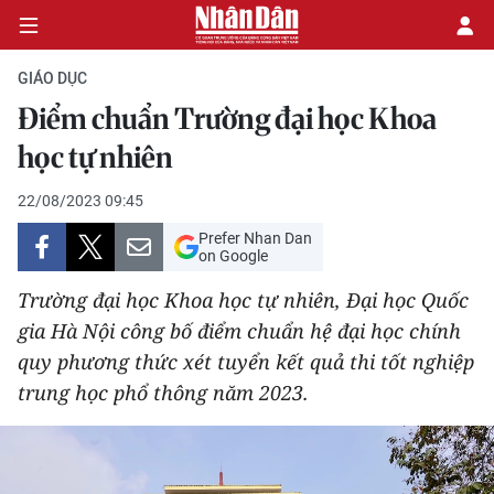
GIÁO DỤC
Điểm chuẩn Trường đại học Khoa
CHÍNH TRỊ
học tự nhiên
KINH TẾ
22/08/2023 09:45
Prefer Nhan Dan
VĂN HÓA
on Google
Trường đại học Khoa học tự nhiên, Đại học Quốc
XÃ HỘI
gia Hà Nội công bố điểm chuẩn hệ đại học chính
quy phương thức xét tuyển kết quả thi tốt nghiệp
PHÁP LUẬT
trung học phổ thông năm 2023.
DU LỊCH
THẾ GIỚI