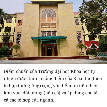
THỂ THAO
GIÁO DỤC
Y TẾ
KHOA HỌC - CÔNG NGHỆ
MÔI TRƯỜNG
BẠN ĐỌC
Điểm chuẩn của Trường đại học Khoa học tự
KIỂM CHỨNG THÔNG TIN
nhiên được tính là tổng điểm của 3 bài thi (theo
tổ hợp tương ứng) cộng với điểm ưu tiên theo
TRI THỨC CHUYÊN SÂU
khu vực, đối tượng (nếu có) và áp dụng cho tất
54 DÂN TỘC VIỆT NAM
cả các tổ hợp của ngành.