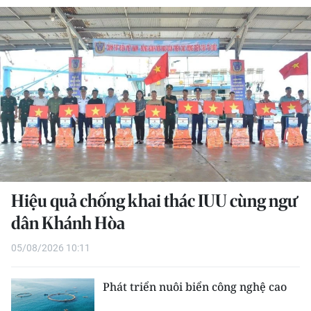
THỂ THAO
GIÁO DỤC
Y TẾ
KHOA HỌC - CÔNG NGHỆ
MÔI TRƯỜNG
BẠN ĐỌC
Hiệu quả chống khai thác IUU cùng ngư
KIỂM CHỨNG THÔNG TIN
dân Khánh Hòa
05/08/2026 10:11
TRI THỨC CHUYÊN SÂU
54 DÂN TỘC VIỆT NAM
Phát triển nuôi biển công nghệ cao