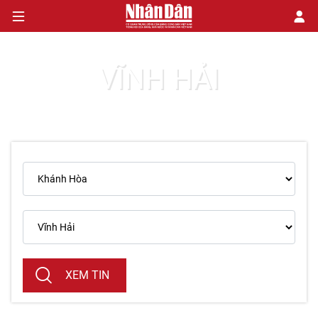
VĨNH HẢI
CHÍNH TRỊ
KINH TẾ
VĂN HÓA
XÃ HỘI
PHÁP LUẬT
DU LỊCH
XEM TIN
THẾ GIỚI