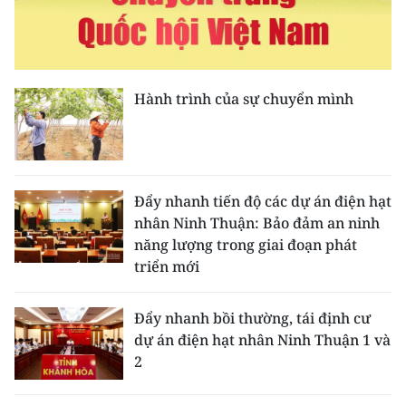
Media Pháp luật
Media Du lịch
Media Thế giới
Hành trình của sự chuyển mình
Media Thể thao
Media Giáo dục
Đẩy nhanh tiến độ các dự án điện hạt
Media Y tế
nhân Ninh Thuận: Bảo đảm an ninh
năng lượng trong giai đoạn phát
Media Khoa học - Công nghệ
triển mới
Media Môi trường
Đẩy nhanh bồi thường, tái định cư
Ảnh
dự án điện hạt nhân Ninh Thuận 1 và
2
Infographic