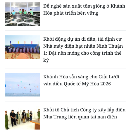
Để nghề sản xuất tôm giống ở Khánh
CHUYÊN ĐỀ
Hòa phát triển bền vững
CÁC CHUYÊN TRANG
Khởi động dự án di dân, tái định cư
VỀ BÁO NHÂN DÂN
Nhà máy điện hạt nhân Ninh Thuận
1: Đặt nền móng cho công trình thế
THỜI NAY
kỷ
NHÂN DÂN CUỐI TUẦN
Khánh Hòa sẵn sàng cho Giải Lướt
ván diều Quốc tế Mỹ Hòa 2026
NHÂN DÂN HẰNG THÁNG
MUA BÁO
Khởi tố Chủ tịch Công ty xây lắp điện
ĐỌC BÁO IN
Nha Trang liên quan tai nạn điện