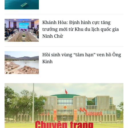
CHƯƠNG TRÌNH OCOP - MỖI XÃ
MỘT SẢN PHẨM
Khánh Hòa: Định hình cực tăng
RADIO
trưởng mới từ Khu du lịch quốc gia
Ninh Chử
MEDIA CENTER
Hồi sinh vùng “tâm hạn” ven hồ Ông
E-Magazine
Kinh
Video
Media Chính trị
Media Kinh tế
Media Văn hóa
Media Xã hội