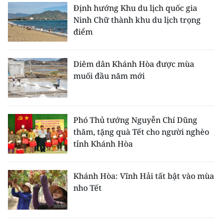
Định hướng Khu du lịch quốc gia
TIN MỚI
Ninh Chữ thành khu du lịch trọng
điểm
TIN ĐỊA PHƯƠNG
Trung du và miền núi phía Bắc
Diêm dân Khánh Hòa được mùa
muối đầu năm mới
Đồng bằng sông Hồng
Bắc Trung Bộ
Phó Thủ tướng Nguyễn Chí Dũng
Duyên hải Nam Trung Bộ và Tây
thăm, tặng quà Tết cho người nghèo
Nguyên
tỉnh Khánh Hòa
Đông Nam Bộ
Khánh Hòa: Vĩnh Hải tất bật vào mùa
Đồng bằng sông Cửu Long
nho Tết
Chuyên trang Hà Nội
Chuyên trang TP. Hồ Chí Minh