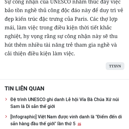
Sự công nhận của UNESCO nhằm thúc đẩy việc
ENGLISH
bảo tồn nghề thủ công độc đáo này để duy trì vẻ
中文
đẹp kiến trúc đặc trưng của Paris. Các thợ lợp
mái, làm việc trong điều kiện thời tiết khắc
FRANÇAIS
nghiệt, hy vọng rằng sự công nhận này sẽ thu
hút thêm nhiều tài năng trẻ tham gia nghề và
РУССКИЙ
cải thiện điều kiện làm việc.
ESPAÑOL
TTXVN
한국어
TIN LIÊN QUAN
Đệ trình UNESCO ghi danh Lễ hội Vía Bà Chúa Xứ núi
Sam là Di sản thế giới
[Infographic] Việt Nam được vinh danh là "Điểm đến di
sản hàng đầu thế giới" lần thứ 5