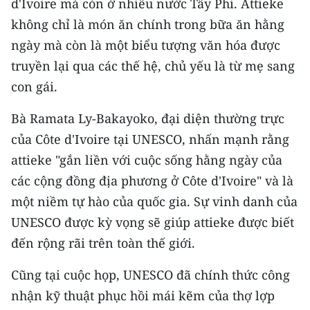
d'Ivoire mà còn ở nhiều nước Tây Phi. Attieke
TIN MỚI
không chỉ là món ăn chính trong bữa ăn hằng
ngày mà còn là một biểu tượng văn hóa được
TIN ĐỊA PHƯƠNG
truyền lại qua các thế hệ, chủ yếu là từ mẹ sang
Trung du và miền núi phía Bắc
con gái.
Đồng bằng sông Hồng
Bà Ramata Ly-Bakayoko, đại diện thường trực
của Côte d'Ivoire tại UNESCO, nhấn mạnh rằng
Bắc Trung Bộ
attieke "gắn liền với cuộc sống hằng ngày của
Duyên hải Nam Trung Bộ và Tây
các cộng đồng địa phương ở Côte d'Ivoire" và là
Nguyên
một niềm tự hào của quốc gia. Sự vinh danh của
Đông Nam Bộ
UNESCO được kỳ vọng sẽ giúp attieke được biết
đến rộng rãi trên toàn thế giới.
Đồng bằng sông Cửu Long
Cũng tại cuộc họp, UNESCO đã chính thức công
Chuyên trang Hà Nội
nhận kỹ thuật phục hồi mái kẽm của thợ lợp
Chuyên trang TP. Hồ Chí Minh