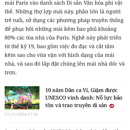
mái Paris vào danh sách Di sản Văn hóa phi vật
thể. Những thợ lợp mái này, phần lớn là người
CHUYÊN ĐỀ
trẻ tuổi, sử dụng các phương pháp truyền thống
CÁC CHUYÊN TRANG
để phục hồi những mái kẽm bao phủ khoảng
80% các tòa nhà của Paris. Nghề này phát triển
VỀ BÁO NHÂN DÂN
từ thế kỷ 19, bao gồm việc đo đạc và cắt tấm
kẽm sao cho vừa vặn với hình dạng của mái
THỜI NAY
nhà, và sau đó lắp đặt chúng lên mái nhà dốc và
trơn.
NHÂN DÂN CUỐI TUẦN
NHÂN DÂN HẰNG THÁNG
10 năm Dân ca Ví, Giặm được
UNESCO vinh danh: Nỗ lực bảo
MUA BÁO
tồn và trao truyền di sản
ĐỌC BÁO IN
27/11/2024 11:24