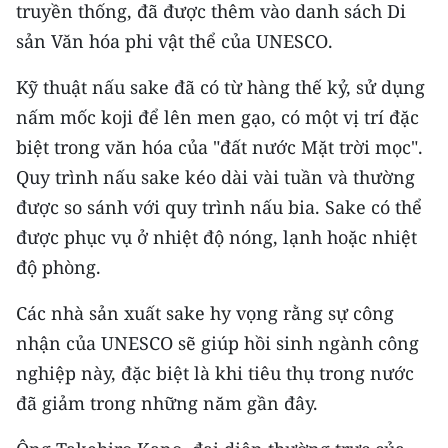
CHƯƠNG TRÌNH OCOP - MỖI XÃ
truyền thống, đã được thêm vào danh sách Di
MỘT SẢN PHẨM
sản Văn hóa phi vật thể của UNESCO.
Kỹ thuật nấu sake đã có từ hàng thế kỷ, sử dụng
RADIO
nấm mốc koji để lên men gạo, có một vị trí đặc
MEDIA CENTER
biệt trong văn hóa của "đất nước Mặt trời mọc".
Quy trình nấu sake kéo dài vài tuần và thường
E-Magazine
được so sánh với quy trình nấu bia. Sake có thể
Video
được phục vụ ở nhiệt độ nóng, lạnh hoặc nhiệt
độ phòng.
Media Chính trị
Các nhà sản xuất sake hy vọng rằng sự công
Media Kinh tế
nhận của UNESCO sẽ giúp hồi sinh ngành công
Media Văn hóa
nghiệp này, đặc biệt là khi tiêu thụ trong nước
đã giảm trong những năm gần đây.
Media Xã hội