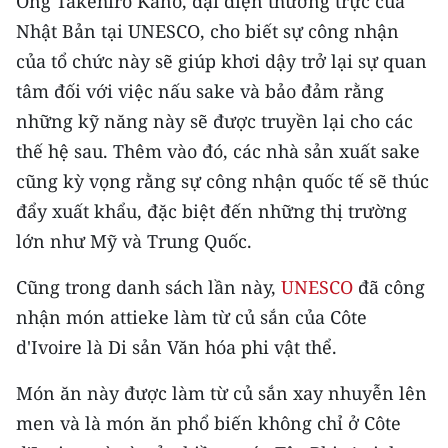
Ông Takehiro Kano, đại diện thường trực của
Media Pháp luật
Nhật Bản tại UNESCO, cho biết sự công nhận
Media Du lịch
của tổ chức này sẽ giúp khơi dậy trở lại sự quan
tâm đối với việc nấu sake và bảo đảm rằng
Media Thế giới
những kỹ năng này sẽ được truyền lại cho các
Media Thể thao
thế hệ sau. Thêm vào đó, các nhà sản xuất sake
cũng kỳ vọng rằng sự công nhận quốc tế sẽ thúc
Media Giáo dục
đẩy xuất khẩu, đặc biệt đến những thị trường
Media Y tế
lớn như Mỹ và Trung Quốc.
Media Khoa học - Công nghệ
Cũng trong danh sách lần này,
UNESCO
đã công
Media Môi trường
nhận món attieke làm từ củ sắn của Côte
d'Ivoire là Di sản Văn hóa phi vật thể.
Ảnh
Món ăn này được làm từ củ sắn xay nhuyễn lên
Infographic
men và là món ăn phổ biến không chỉ ở Côte