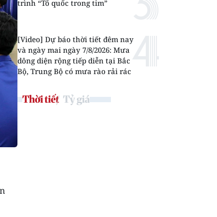
trình “Tổ quốc trong tim”
[Video] Dự báo thời tiết đêm nay
và ngày mai ngày 7/8/2026: Mưa
dông diện rộng tiếp diễn tại Bắc
Bộ, Trung Bộ có mưa rào rải rác
Thời tiết
Tỷ giá
ên