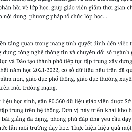
 phản hồi về lớp học, giúp giáo viên giảm thời gian 
ạo nội dung, phương pháp tổ chức lớp học...
nền tảng quan trọng mang tính quyết định đến việc t
 dụng công nghệ thông tin và chuyển đổi số ngành 
dục và Ðào tạo thành phố tiếp tục tập trung xây dựng
hết năm học 2021-2022, cơ sở dữ liệu nêu trên đã q
c mầm non, giáo dục phổ thông, giáo dục thường xuy
 trên môi trường mạng.
 liệu học sinh, gần 80.560 dữ liệu giáo viên được Sở
tập trung trên hệ thống. Ðơn vị này triển khai kho 
ợng bài giảng đa dạng, phong phú đáp ứng yêu cầu dạy
hức lẫn môi trường dạy học. Thực hiện hiệu quả một