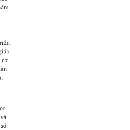
chấm
riển
giáo
 cơ
uản
ên
học
 và
 số