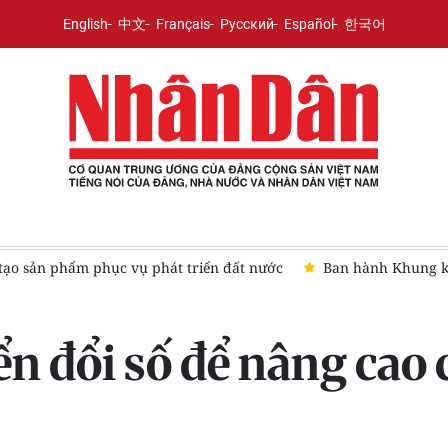
English
中文
Français
Русский
Español
한국어
đất nước
Ban hành Khung kế hoạch thời gian năm học, áp dụ
 đổi số để nâng cao 