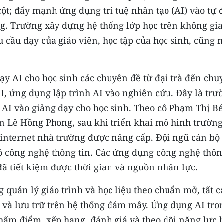
cột; đẩy mạnh ứng dụng trí tuệ nhân tạo (AI) vào tự
ờng. Trường xây dựng hệ thống lớp học trên không gi
 cầu dạy của giáo viên, học tập của học sinh, cũng 
dạy AI cho học sinh các chuyên đề từ đại trà đến chu
AI, ứng dụng lập trình AI vào nghiên cứu. Ðây là trư
AI vào giảng dạy cho học sinh. Theo cô Phạm Thị B
 Lê Hồng Phong, sau khi triển khai mô hình trường
 internet nhà trường được nâng cấp. Ðội ngũ cán bộ
ộ công nghệ thông tin. Các ứng dụng công nghệ thô
đã tiết kiệm được thời gian và nguồn nhân lực.
 quản lý giáo trình và học liệu theo chuẩn mở, tất c
n và lưu trữ trên hệ thống đám mây. Ứng dụng AI tro
hấm điểm, xếp hạng, đánh giá và theo dõi năng lực 