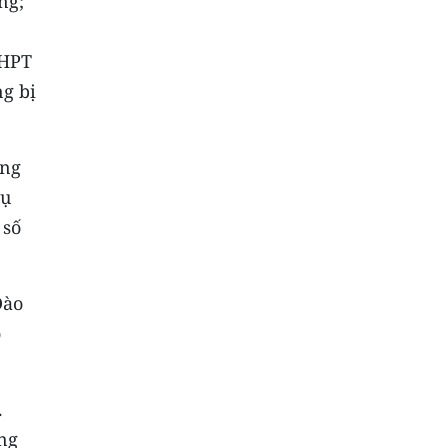
ng;
THPT
g bị
ảng
hụ
 số
Ðào
o
.
ng