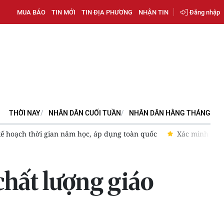
MUA BÁO
TIN MỚI
TIN ĐỊA PHƯƠNG
NHẬN TIN
Đăng nhập
THỜI NAY
NHÂN DÂN CUỐI TUẦN
NHÂN DÂN HẰNG THÁNG
ng toàn quốc
Xác minh vụ bảo mẫu có dấu hiệu bạo hành tr
chất lượng giáo