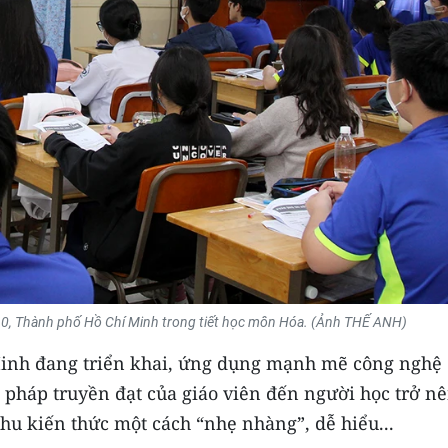
0, Thành phố Hồ Chí Minh trong tiết học môn Hóa. (Ảnh THẾ ANH)
Minh đang triển khai, ứng dụng mạnh mẽ công nghệ
 pháp truyền đạt của giáo viên đến người học trở n
thu kiến thức một cách “nhẹ nhàng”, dễ hiểu...