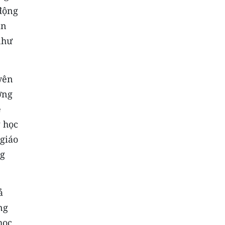
 động
an
như
yên
ờng
é
 học
 giáo
ng
ả
ng
học