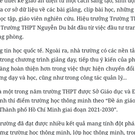
thiết kế giáo án điện tử một cách sáng tạo, sinh độ
 cơ sở dữ liệu về các bài giảng, clip bài học, những
 học tập, giáo viên nghiên cứu. Hiệu trưởng Trường 
rường THPT Nguyễn Du bắt đầu từ việc đầu tư tran
ừng phòng.
g tin học quốc tế. Ngoài ra, nhà trường có các nền t
rong chương trình giảng dạy, tiếp thu ý kiến của p
ng hoàn thiện hơn trong việc thực hiện chuyển đổi
ng dạy và học, cũng như trong công tác quản lý...
 một trong năm trường THPT được Sở Giáo dục và 
ình thí điểm trường học thông minh theo “Ðề án giá
i Thành phố Hồ Chí Minh giai đoạn 2021-2030”.
trường đã đạt được nhiều kết quả mang tính đột phá
ựng trường học thông minh, lớp học thông minh, tro