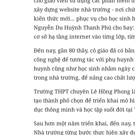
cho giáo viên sử dụng các phần mềm để 
xây dựng website nhà trường - nơi chứa
kiến thức mới... phục vụ cho học sinh
Nguyễn Du Huỳnh Thanh Phú cho hay: T
cơ sở hạ tầng internet vào từng lớp, t
Ðến nay, gần 80 thầy, cô giáo đã có bằn
công nghệ để tương tác với phụ huynh t
huynh cũng như học sinh nhằm ngày cà
trong nhà trường, để nâng cao chất lượ
Trường THPT chuyên Lê Hồng Phong là
tạo thành phố chọn để triển khai mô h
dục thông minh và học tập suốt đời tạ
Sau hơn một năm triển khai, đến nay, 
Nhà trường từng bước thực hiện xây d