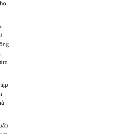
cho
.
i
công
,
hàm
hập
n
uả
huấn