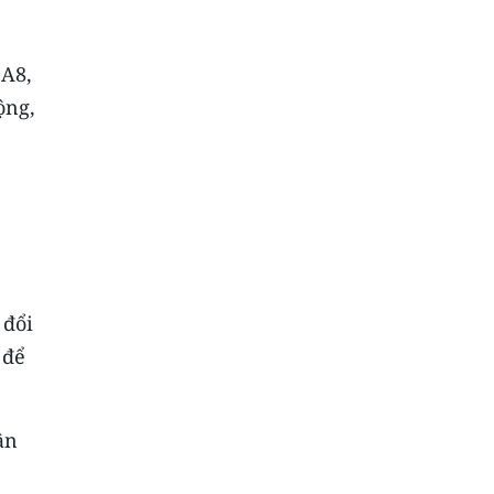
2A8,
ộng,
 đổi
 để
ận