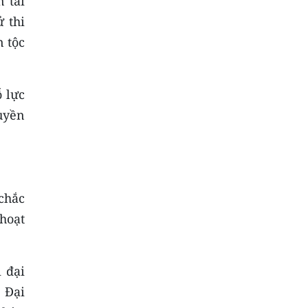
 tài
ử thi
 tộc
ỗ lực
uyền
chắc
hoạt
 đại
; Đại