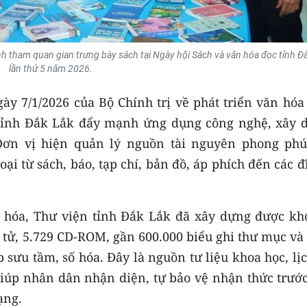
h tham quan gian trưng bày sách tại Ngày hội Sách và văn hóa đọc tỉnh Đ
lần thứ 5 năm 2026.
ày 7/1/2026 của Bộ Chính trị về phát triển văn hóa
tỉnh Đắk Lắk đẩy mạnh ứng dụng công nghệ, xây 
ơn vị hiện quản lý nguồn tài nguyên phong phú
oại từ sách, báo, tạp chí, bản đồ, áp phích đến các đ
ố hóa, Thư viện tỉnh Đắk Lắk đã xây dựng được kh
ện tử, 5.729 CD-ROM, gần 600.000 biểu ghi thư mục và
ếp sưu tầm, số hóa. Đây là nguồn tư liệu khoa học, lị
u giúp nhân dân nhận diện, tự bảo vệ nhận thức trướ
ạng.