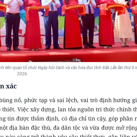
ành liên quan tổ chức Ngày hội Sách và văn hóa đọc tỉnh Đắk Lắk lần thứ 5
2026.
ẩn xác
bùng nổ, phức tạp và sai lệch, vai trò định hướng gi
thiết. Việc xây dựng, lan tỏa nguồn tri thức chính 
g tin được thẩm định, có địa chỉ tin cậy, góp phần
 một địa bàn đặc thù, đa dân tộc và vừa được mở rộn
ụ này càng trở thành yêu cầu thiết thực, gắn liền v