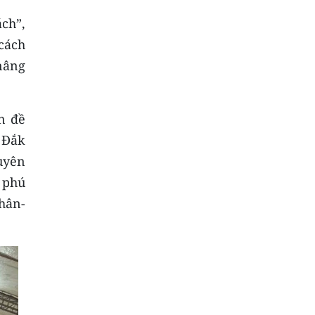
ách”,
cách
nâng
n đề
 Đắk
xuyên
 phú
chân-