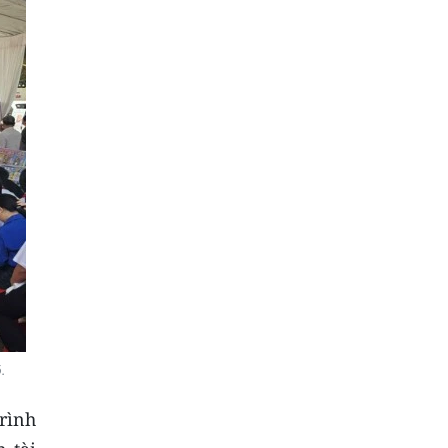
.
rình