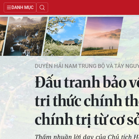
DANH MỤC
DUYÊN HẢI NAM TRUNG BỘ VÀ TÂY NGU
Đấu tranh bảo v
tri thức chính 
chính trị từ cơ s
Thấm nhuần lời dạy của Chủ tịch H