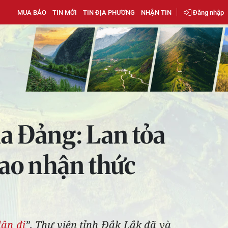
MUA BÁO
TIN MỚI
TIN ĐỊA PHƯƠNG
NHẬN TIN
Đăng nhập
ủa Đảng: Lan tỏa
cao nhận thức
dân đi
”, Thư viện tỉnh Đắk Lắk đã và