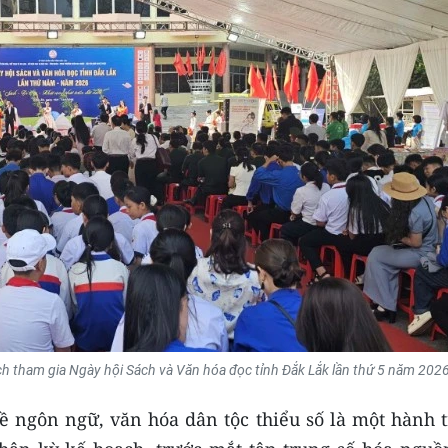
h tham gia Ngày hội Sách và Văn hóa đọc tỉnh Đắk Lắk lần thứ 5 năm 2026
ề ngôn ngữ, văn hóa dân tộc thiểu số là một hành t