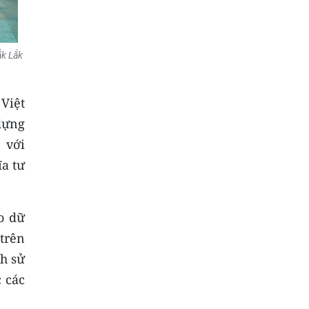
ắk Lắk
 Việt
dựng
 với
ĩa tư
o dữ
 trên
ch sử
c các