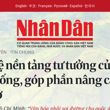
English
中文
Français
Русский
Español
한국어
YÊN
TIN CHUNG
ệ nền tảng tư tưởng c
thống, góp phần nâng 
ở
ồ Chí Minh: “
Văn hóa phải soi đường cho quốc 