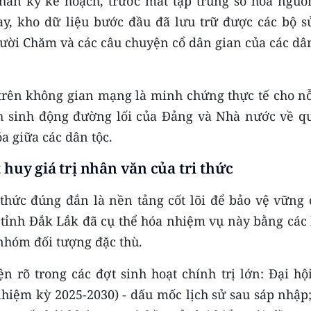
hân kỳ kế hoạch, trước mắt tập trung số hóa nguồn
nay, kho dữ liệu bước đầu đã lưu trữ được các bộ s
ười Chăm và các câu chuyện cổ dân gian của các dân
y trên không gian mạng là minh chứng thực tế cho n
nh sinh động đường lối của Đảng và Nhà nước về q
a giữa các dân tộc.
 huy giá trị nhân văn của tri thức
thức đúng đắn là nền tảng cốt lõi để bảo vệ vững 
 tỉnh Đắk Lắk đã cụ thể hóa nhiệm vụ này bằng các 
 nhóm đối tượng đặc thù.
 rõ trong các đợt sinh hoạt chính trị lớn: Đại hội
nhiệm kỳ 2025-2030) - dấu mốc lịch sử sau sáp nhập