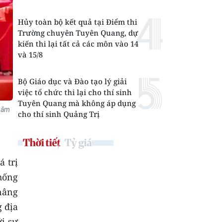
Hủy toàn bộ kết quả tại Điểm thi
Trường chuyên Tuyên Quang, dự
kiến thi lại tất cả các môn vào 14
và 15/8
Bộ Giáo dục và Đào tạo lý giải
việc tổ chức thi lại cho thí sinh
Tuyên Quang mà không áp dụng
 năm
cho thí sinh Quảng Trị
Thời tiết
Tỷ giá
á trị
thống
 nâng
g địa
ới sự