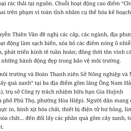
oại rác thải tại nguồn. Chuỗi hoạt động cao điểm “C
hai trên phạm vi toàn tỉnh nhằm cụ thể hóa kế hoạch
uyễn Thiên Văn đề nghị các cấp, các ngành, địa phư
oạt động làm sạch biển, xóa bỏ các điểm nóng ô nhi
 phát triển kinh tế tuần hoàn; đồng thời tôn vinh c
a những hành động đẹp trong bảo vệ môi trường.
ệ môi trường và Đoàn Thanh niên Sở Nông nghiệp và 
i lấy quà xanh” tại ba địa điểm gồm lăng Ông Nam Hả
), trụ sở Công ty trách nhiệm hữu hạn Gia Huỳnh
hu phố Phú Thọ, phường Hòa Hiệp). Người dân mang 
c in, bình xịt hóa chất, thiết bị điện tử hư hỏng, li
 hóa chất... đến đổi lấy các phần quà gồm cây xanh, t
t.