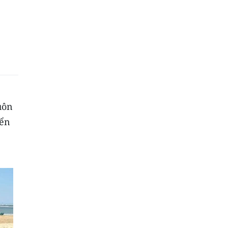
uôn
iển