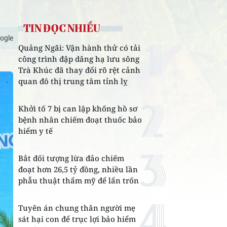
TIN ĐỌC NHIỀU
ogle
Quảng Ngãi: Vận hành thử có tải
công trình đập dâng hạ lưu sông
Trà Khúc đã thay đổi rõ rệt cảnh
quan đô thị trung tâm tỉnh lỵ
Khởi tố 7 bị can lập khống hồ sơ
bệnh nhân chiếm đoạt thuốc bảo
hiểm y tế
Bắt đối tượng lừa đảo chiếm
đoạt hơn 26,5 tỷ đồng, nhiều lần
phẫu thuật thẩm mỹ để lẩn trốn
Tuyên án chung thân người mẹ
sát hại con để trục lợi bảo hiểm