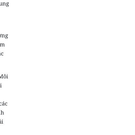
hung
ơng
ễm
ác
Môi
i
các
nh
úi