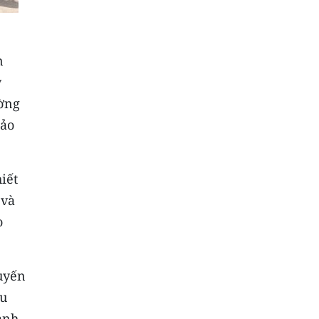
n
y
ường
đảo
iết
 và
o
tuyến
hu
ảnh