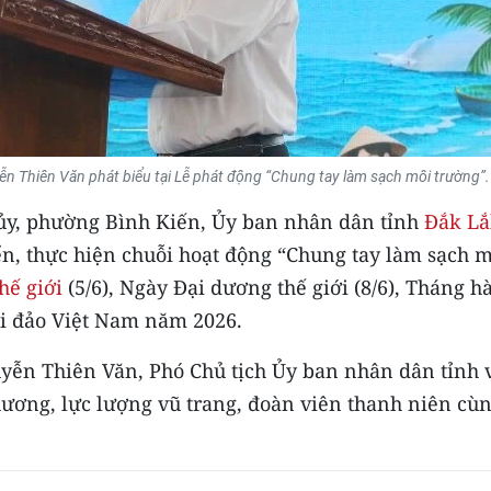
n Thiên Văn phát biểu tại Lễ phát động “Chung tay làm sạch môi trường”.
hủy, phường Bình Kiến, Ủy ban nhân dân tỉnh
Đắk Lắ
ển, thực hiện chuỗi hoạt động “Chung tay làm sạch 
hế giới
(5/6), Ngày Đại dương thế giới (8/6), Tháng h
ải đảo Việt Nam năm 2026.
yễn Thiên Văn, Phó Chủ tịch Ủy ban nhân dân tỉnh 
hương, lực lượng vũ trang, đoàn viên thanh niên cù