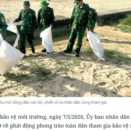
hu hút đông đảo cán bộ, chiến sĩ và nhân dân cùng tham gia.
 bảo vệ môi trường, ngày 7/5/2026, Ủy ban nhân dân
về phát động phong trào toàn dân tham gia bảo vệ