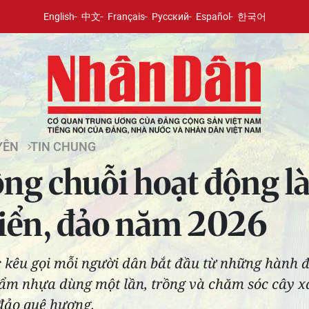
English
中文
Français
Русский
Español
한국어
YÊN
TIN CHUNG
ng chuỗi hoạt động l
biển, đảo năm 2026
 kêu gọi mỗi người dân bắt đầu từ những hành độ
ẩm nhựa dùng một lần, trồng và chăm sóc cây x
 đảo quê hương.