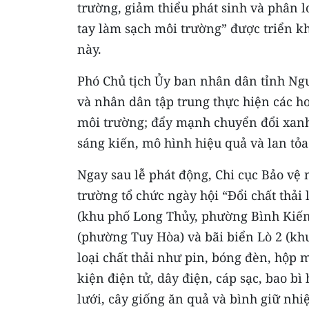
trường, giảm thiểu phát sinh và phân l
tay làm sạch môi trường” được triển k
này.
Phó Chủ tịch Ủy ban nhân dân tỉnh Ng
và nhân dân tập trung thực hiện các h
môi trường; đẩy mạnh chuyển đổi xanh,
sáng kiến, mô hình hiệu quả và lan tỏ
Ngay sau lễ phát động, Chi cục Bảo v
trường tổ chức ngày hội “Đổi chất thả
(khu phố Long Thủy, phường Bình Kiến
(phường Tuy Hòa) và bãi biển Lò 2 (k
loại chất thải như pin, bóng đèn, hộp mự
kiện điện tử, dây điện, cáp sạc, bao bì
lưới, cây giống ăn quả và bình giữ nhiệ