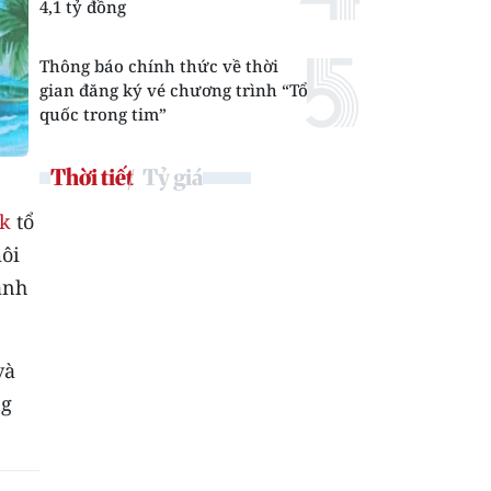
4,1 tỷ đồng
Thông báo chính thức về thời
gian đăng ký vé chương trình “Tổ
quốc trong tim”
Thời tiết
Tỷ giá
k
tổ
môi
ành
và
ng