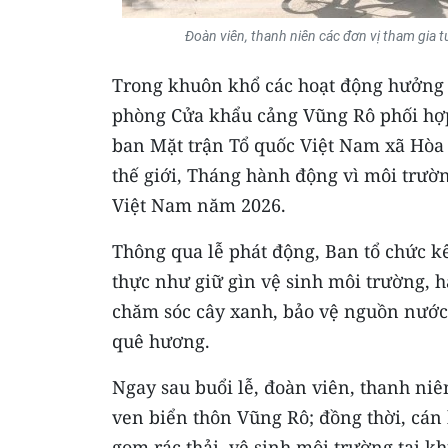
Đoàn viên, thanh niên các đơn vị tham gia 
Trong khuôn khổ các hoạt động hưởng ứ
phòng Cửa khẩu cảng Vũng Rô phối hợ
ban Mặt trận Tổ quốc Việt Nam xã Hòa
thế giới, Tháng hành động vì môi trườn
Việt Nam năm 2026.
Thông qua lễ phát động, Ban tổ chức k
thực như giữ gìn vệ sinh môi trường, 
chăm sóc cây xanh, bảo vệ nguồn nước,
quê hương.
Ngay sau buổi lễ, đoàn viên, thanh ni
ven biển thôn Vũng Rô; đồng thời, cán 
gom rác thải, vệ sinh môi trường tại 