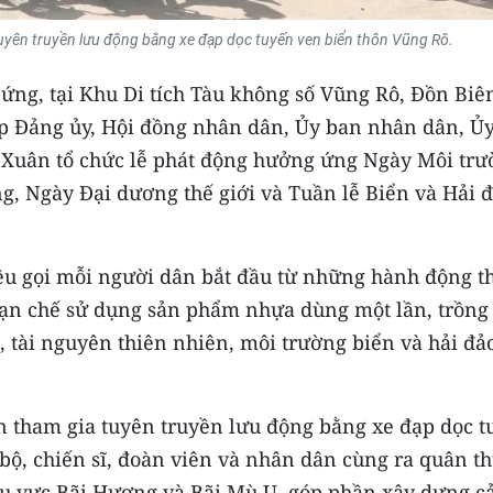
tuyên truyền lưu động bằng xe đạp dọc tuyến ven biển thôn Vũng Rô.
ng, tại Khu Di tích Tàu không số Vũng Rô, Đồn Biê
p Đảng ủy, Hội đồng nhân dân, Ủy ban nhân dân, Ủ
 Xuân tổ chức lễ phát động hưởng ứng Ngày Môi tr
g, Ngày Đại dương thế giới và Tuần lễ Biển và Hải 
êu gọi mỗi người dân bắt đầu từ những hành động th
hạn chế sử dụng sản phẩm nhựa dùng một lần, trồng
 tài nguyên thiên nhiên, môi trường biển và hải đả
ên tham gia tuyên truyền lưu động bằng xe đạp dọc 
bộ, chiến sĩ, đoàn viên và nhân dân cùng ra quân t
khu vực Bãi Hương và Bãi Mù U, góp phần xây dựng c