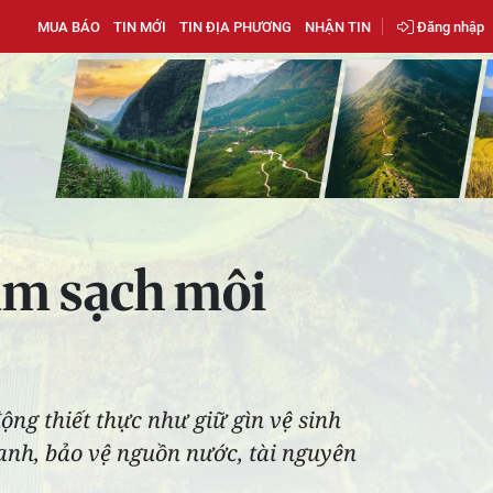
MUA BÁO
TIN MỚI
TIN ĐỊA PHƯƠNG
NHẬN TIN
Đăng nhập
àm sạch môi
ng thiết thực như giữ gìn vệ sinh
anh, bảo vệ nguồn nước, tài nguyên