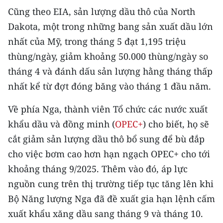
Media Pháp luật
Cũng theo EIA, sản lượng dầu thô của North
Dakota, một trong những bang sản xuất dầu lớn
Media Du lịch
nhất của Mỹ, trong tháng 5 đạt 1,195 triệu
Media Thế giới
thùng/ngày, giảm khoảng 50.000 thùng/ngày so
Media Thể thao
tháng 4 và đánh dấu sản lượng hằng tháng thấp
nhất kể từ đợt đóng băng vào tháng 1 đầu năm.
Media Giáo dục
Về phía Nga, thành viên Tổ chức các nước xuất
Media Y tế
khẩu dầu và đồng minh (
OPEC+
) cho biết, họ sẽ
Media Khoa học - Công nghệ
cắt giảm sản lượng dầu thô bổ sung để bù đắp
cho việc bơm cao hơn hạn ngạch OPEC+ cho tới
Media Môi trường
khoảng tháng 9/2025. Thêm vào đó, áp lực
Ảnh
nguồn cung trên thị trường tiếp tục tăng lên khi
Bộ Năng lượng Nga đã đề xuất gia hạn lệnh cấm
Infographic
xuất khẩu xăng dầu sang tháng 9 và tháng 10.