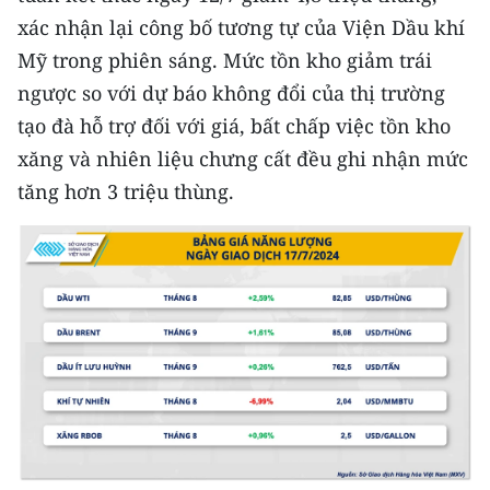
CHƯƠNG TRÌNH OCOP - MỖI XÃ
xác nhận lại công bố tương tự của Viện Dầu khí
MỘT SẢN PHẨM
Mỹ trong phiên sáng. Mức tồn kho giảm trái
ngược so với dự báo không đổi của thị trường
RADIO
tạo đà hỗ trợ đối với giá, bất chấp việc tồn kho
xăng và nhiên liệu chưng cất đều ghi nhận mức
MEDIA CENTER
tăng hơn 3 triệu thùng.
E-Magazine
Video
Media Chính trị
Media Kinh tế
Media Văn hóa
Media Xã hội