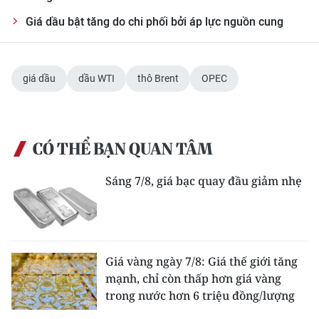
Giá dầu bật tăng do chi phối bởi áp lực nguồn cung
CHUYÊN ĐỀ
CÁC CHUYÊN TRANG
giá dầu
dầu WTI
thô Brent
OPEC
VỀ BÁO NHÂN DÂN
THỜI NAY
CÓ THỂ BẠN QUAN TÂM
NHÂN DÂN CUỐI TUẦN
Sáng 7/8, giá bạc quay đầu giảm nhẹ
NHÂN DÂN HẰNG THÁNG
MUA BÁO
Giá vàng ngày 7/8: Giá thế giới tăng
mạnh, chỉ còn thấp hơn giá vàng
ĐỌC BÁO IN
trong nước hơn 6 triệu đồng/lượng