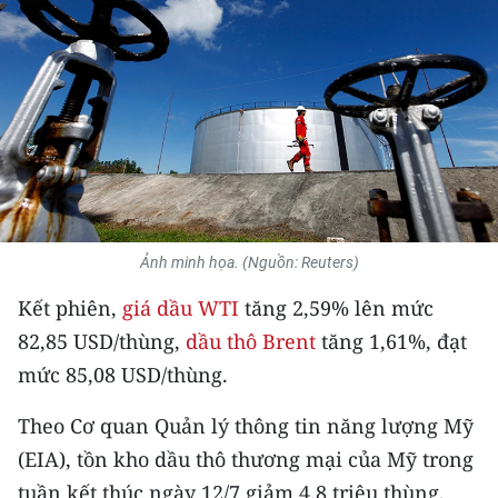
THỂ THAO
GIÁO DỤC
Y TẾ
KHOA HỌC - CÔNG NGHỆ
MÔI TRƯỜNG
Ảnh minh họa. (Nguồn: Reuters)
BẠN ĐỌC
Kết phiên,
giá dầu WTI
tăng 2,59% lên mức
82,85 USD/thùng,
dầu thô Brent
tăng 1,61%, đạt
KIỂM CHỨNG THÔNG TIN
mức 85,08 USD/thùng.
TRI THỨC CHUYÊN SÂU
Theo Cơ quan Quản lý thông tin năng lượng Mỹ
54 DÂN TỘC VIỆT NAM
(EIA), tồn kho dầu thô thương mại của Mỹ trong
tuần kết thúc ngày 12/7 giảm 4,8 triệu thùng,