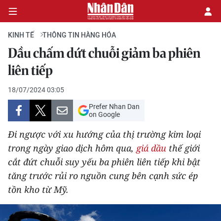
KINH TẾ
THÔNG TIN HÀNG HÓA
Dầu chấm dứt chuỗi giảm ba phiên
CHÍNH TRỊ
liên tiếp
KINH TẾ
18/07/2024 03:05
Prefer Nhan Dan
VĂN HÓA
on Google
Đi ngược với xu hướng của thị trường kim loại
XÃ HỘI
trong ngày giao dịch hôm qua,
giá dầu
thế giới
cắt đứt chuỗi suy yếu ba phiên liên tiếp khi bật
PHÁP LUẬT
tăng trước rủi ro nguồn cung bên cạnh sức ép
DU LỊCH
tồn kho từ Mỹ.
THẾ GIỚI