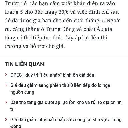
Trước đó, các hạn cấm xuất khẩu diễn ra vào
TIN MỚI
tháng 5 cho đến ngày 30/6 và việc đình chỉ sau
TIN ĐỊA PHƯƠNG
đó đã được gia hạn cho đến cuối tháng 7. Ngoài
ra, căng thẳng ở Trung Đông và châu Âu gia
Trung du và miền núi phía Bắc
tăng có thể tiếp tục thúc đẩy áp lực lên thị
Đồng bằng sông Hồng
trường và hỗ trợ cho giá.
Bắc Trung Bộ
TIN LIÊN QUAN
Duyên hải Nam Trung Bộ và Tây
OPEC+ duy trì “liệu pháp” bình ổn giá dầu
Nguyên
Giá dầu giảm sang phiên thứ 3 liên tiếp do lo ngại
Đông Nam Bộ
nguồn cung
Đồng bằng sông Cửu Long
Dầu thô tăng giá dưới áp lực tồn kho và rủi ro địa chính
trị
Chuyên trang Hà Nội
Giá dầu giảm nhẹ bất chấp sức nóng tại khu vực Trung
Đông
Chuyên trang TP. Hồ Chí Minh