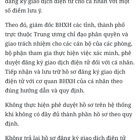
đăng ký giao dịch điện tử cho cá nhân với một
Media Pháp luật
số điểm lưu ý.
Media Du lịch
Theo đó, giám đốc BHXH các tỉnh, thành phố
Media Thế giới
trực thuộc Trung ương chỉ đạo phân quyền và
giao trách nhiệm cho các cán bộ của các phòng,
Media Thể thao
bộ phận tham gia thực hiện việc xác minh, phê
Media Giáo dục
duyệt đăng ký giao dịch điện tử đối với cá nhân.
Tiếp nhận và lưu trữ hồ sơ đăng ký giao dịch
Media Y tế
điện tử với cơ quan BHXH của cá nhân theo
Media Khoa học - Công nghệ
đúng hướng dẫn và quy định.
Media Môi trường
Không thực hiện phê duyệt hồ sơ trên hệ thống
Ảnh
khi không có đầy đủ thành phần hồ sơ theo quy
định.
Infographic
Không trả lại hồ sơ đăng ký giao dịch điện tử