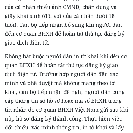
TIN MỚI
của cá nhân thiếu ảnh CMND, chân dung và
giấy khai sinh (đối với của cá nhân dưới 18
TIN ĐỊA PHƯƠNG
tuổi). Cán bộ tiếp nhận bổ sung khi người dân
đến cơ quan BHXH để hoàn tất thủ tục đăng ký
Trung du và miền núi phía Bắc
giao dịch điện tử.
Đồng bằng sông Hồng
Không bắt buộc người dân in tờ khai khi đến cơ
Bắc Trung Bộ
quan BHXH để hoàn tất thủ tục đăng ký giao
Duyên hải Nam Trung Bộ và Tây
dịch điện tử. Trường hợp người dân đến xác
Nguyên
minh và phê duyệt mà không mang theo tờ
khai, cán bộ tiếp nhận đề nghị người dân cung
Đông Nam Bộ
cấp thông tin số hồ sơ hoặc mã số BHXH trong
Đồng bằng sông Cửu Long
tin nhắn do cơ quan BHXH Việt Nam gửi sau khi
nộp hồ sơ đăng ký thành công. Thực hiện việc
Chuyên trang Hà Nội
đối chiếu, xác minh thông tin, in tờ khai và lấy
Chuyên trang TP. Hồ Chí Minh