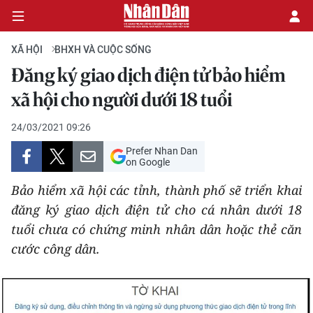
XÃ HỘI
BHXH VÀ CUỘC SỐNG
Đăng ký giao dịch điện tử bảo hiểm
CHÍNH TRỊ
xã hội cho người dưới 18 tuổi
KINH TẾ
24/03/2021 09:26
Prefer Nhan Dan
VĂN HÓA
on Google
Bảo hiểm xã hội các tỉnh, thành phố sẽ triển khai
XÃ HỘI
đăng ký giao dịch điện tử cho cá nhân dưới 18
tuổi chưa có chứng minh nhân dân hoặc thẻ căn
PHÁP LUẬT
cước công dân.
DU LỊCH
THẾ GIỚI