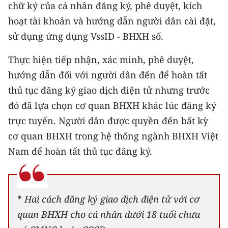
chữ ký của cá nhân đăng ký, phê duyệt, kích
hoạt tài khoản và hướng dẫn người dân cài đặt,
CHUYÊN ĐỀ
sử dụng ứng dụng VssID - BHXH số.
CÁC CHUYÊN TRANG
Thực hiện tiếp nhận, xác minh, phê duyệt,
hướng dẫn đối với người dân đến để hoàn tất
VỀ BÁO NHÂN DÂN
thủ tục đăng ký giao dịch điện tử nhưng trước
THỜI NAY
đó đã lựa chọn cơ quan BHXH khác lúc đăng ký
trực tuyến. Người dân được quyền đến bất kỳ
NHÂN DÂN CUỐI TUẦN
cơ quan BHXH trong hệ thống ngành BHXH Việt
Nam để hoàn tất thủ tục đăng ký.
NHÂN DÂN HẰNG THÁNG
MUA BÁO
*
Hai cách đăng ký giao dịch điện tử với cơ
ĐỌC BÁO IN
quan BHXH cho cá nhân dưới 18 tuổi chưa