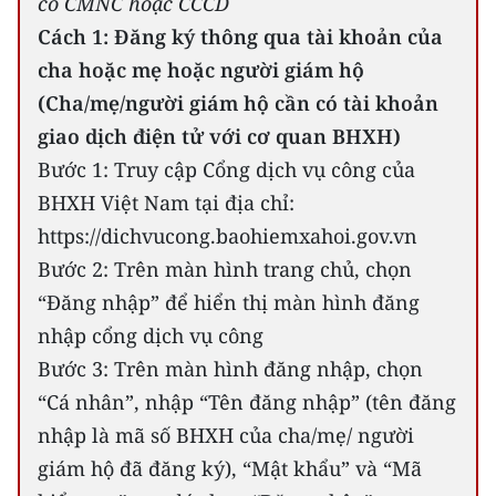
có CMNC hoặc CCCD
ENGLISH
Cách 1: Đăng ký thông qua tài khoản của
中文
cha hoặc mẹ hoặc người giám hộ
(Cha/mẹ/người giám hộ cần có tài khoản
FRANÇAIS
giao dịch điện tử với cơ quan BHXH)
Bước 1: Truy cập Cổng dịch vụ công của
РУССКИЙ
BHXH Việt Nam tại địa chỉ:
ESPAÑOL
https://dichvucong.baohiemxahoi.gov.vn
Bước 2: Trên màn hình trang chủ, chọn
한국어
“Đăng nhập” để hiển thị màn hình đăng
nhập cổng dịch vụ công
Bước 3: Trên màn hình đăng nhập, chọn
“Cá nhân”, nhập “Tên đăng nhập” (tên đăng
nhập là mã số BHXH của cha/mẹ/ người
giám hộ đã đăng ký), “Mật khẩu” và “Mã