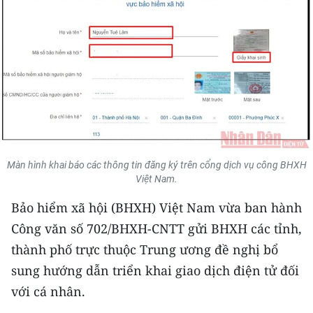
THỂ THAO
GIÁO DỤC
Y TẾ
KHOA HỌC - CÔNG NGHỆ
MÔI TRƯỜNG
Màn hình khai báo các thông tin đăng ký trên cổng dịch vụ công BHXH
Việt Nam.
BẠN ĐỌC
Bảo hiểm xã hội (BHXH) Việt Nam vừa ban hành
KIỂM CHỨNG THÔNG TIN
Công văn số 702/BHXH-CNTT gửi BHXH các tỉnh,
thành phố trực thuộc Trung ương đề nghị bổ
TRI THỨC CHUYÊN SÂU
sung hướng dẫn triển khai giao dịch điện tử đối
54 DÂN TỘC VIỆT NAM
với cá nhân.