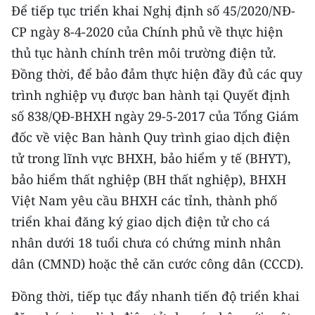
CHƯƠNG TRÌNH OCOP - MỖI XÃ
Để tiếp tục triển khai Nghị định số 45/2020/NĐ-
MỘT SẢN PHẨM
CP ngày 8-4-2020 của Chính phủ về thực hiện
thủ tục hành chính trên môi trường điện tử.
RADIO
Đồng thời, để bảo đảm thực hiện đầy đủ các quy
trình nghiệp vụ được ban hành tại Quyết định
MEDIA CENTER
số 838/QĐ-BHXH ngày 29-5-2017 của Tổng Giám
E-Magazine
đốc về việc Ban hành Quy trình giao dịch điện
tử trong lĩnh vực BHXH, bảo hiểm y tế (BHYT),
Video
bảo hiểm thất nghiệp (BH thất nghiệp), BHXH
Media Chính trị
Việt Nam yêu cầu BHXH các tỉnh, thành phố
triển khai đăng ký giao dịch điện tử cho cá
Media Kinh tế
nhân dưới 18 tuổi chưa có chứng minh nhân
Media Văn hóa
dân (CMND) hoặc thẻ căn cước công dân (CCCD).
Media Xã hội
Đồng thời, tiếp tục đẩy nhanh tiến độ triển khai