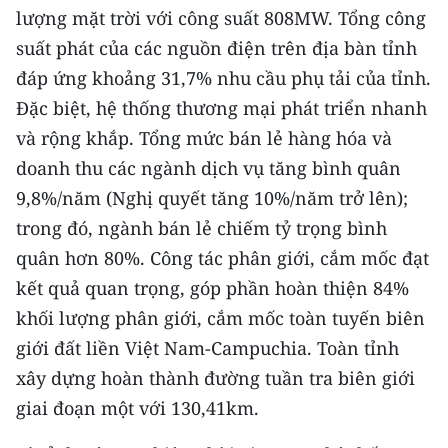
lượng mặt trời với công suất 808MW. Tổng công
TIN MỚI
suất phát của các nguồn điện trên địa bàn tỉnh
TIN ĐỊA PHƯƠNG
đáp ứng khoảng 31,7% nhu cầu phụ tải của tỉnh.
Đặc biệt, hệ thống thương mại phát triển nhanh
Trung du và miền núi phía Bắc
và rộng khắp. Tổng mức bán lẻ hàng hóa và
Đồng bằng sông Hồng
doanh thu các ngành dịch vụ tăng bình quân
9,8%/năm (Nghị quyết tăng 10%/năm trở lên);
Bắc Trung Bộ
trong đó, ngành bán lẻ chiếm tỷ trọng bình
Duyên hải Nam Trung Bộ và Tây
quân hơn 80%. Công tác phân giới, cắm mốc đạt
Nguyên
kết quả quan trọng, góp phần hoàn thiện 84%
Đông Nam Bộ
khối lượng phân giới, cắm mốc toàn tuyến biên
giới đất liền Việt Nam-Campuchia. Toàn tỉnh
Đồng bằng sông Cửu Long
xây dựng hoàn thành đường tuần tra biên giới
Chuyên trang Hà Nội
giai đoạn một với 130,41km.
Chuyên trang TP. Hồ Chí Minh