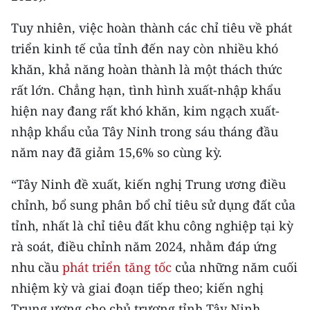
ENGLISH
Tuy nhiên, việc hoàn thành các chỉ tiêu về phát
中文
triển kinh tế của tỉnh đến nay còn nhiều khó
khăn, khả năng hoàn thành là một thách thức
FRANÇAIS
rất lớn. Chẳng hạn, tình hình xuất-nhập khẩu
РУССКИЙ
hiện nay đang rất khó khăn, kim ngạch xuất-
nhập khẩu của Tây Ninh trong sáu tháng đầu
ESPAÑOL
năm nay đã giảm 15,6% so cùng kỳ.
한국어
“Tây Ninh đề xuất, kiến nghị Trung ương điều
chỉnh, bổ sung phân bổ chỉ tiêu sử dụng đất của
tỉnh, nhất là chỉ tiêu đất khu công nghiệp tại kỳ
rà soát, điều chỉnh năm 2024, nhằm đáp ứng
nhu cầu
phát triển tăng tốc
của những năm cuối
nhiệm kỳ và giai đoạn tiếp theo; kiến nghị
Trung ương cho chủ trương tỉnh Tây Ninh