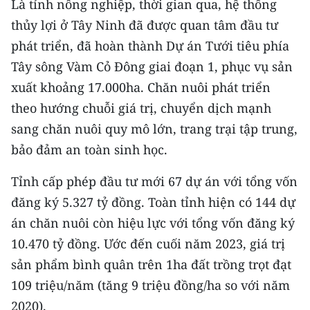
Là tỉnh nông nghiệp, thời gian qua, hệ thống
thủy lợi ở Tây Ninh đã được quan tâm đầu tư
CHUYÊN ĐỀ
phát triển, đã hoàn thành Dự án Tưới tiêu phía
CÁC CHUYÊN TRANG
Tây sông Vàm Cỏ Đông giai đoạn 1, phục vụ sản
xuất khoảng 17.000ha. Chăn nuôi phát triển
theo hướng chuỗi giá trị, chuyển dịch mạnh
VỀ BÁO NHÂN DÂN
sang chăn nuôi quy mô lớn, trang trại tập trung,
THỜI NAY
bảo đảm an toàn sinh học.
NHÂN DÂN CUỐI TUẦN
Tỉnh cấp phép đầu tư mới 67 dự án với tổng vốn
đăng ký 5.327 tỷ đồng. Toàn tỉnh hiện có 144 dự
NHÂN DÂN HẰNG THÁNG
án chăn nuôi còn hiệu lực với tổng vốn đăng ký
MUA BÁO
10.470 tỷ đồng. Ước đến cuối năm 2023, giá trị
sản phẩm bình quân trên 1ha đất trồng trọt đạt
ĐỌC BÁO IN
109 triệu/năm (tăng 9 triệu đồng/ha so với năm
2020).