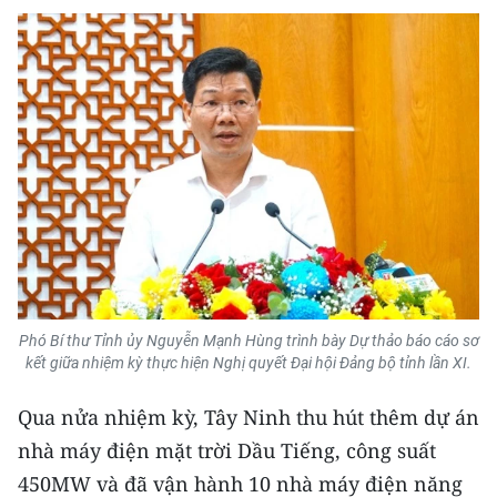
Media Pháp luật
Media Du lịch
Media Thế giới
Media Thể thao
Media Giáo dục
Media Y tế
Media Khoa học - Công nghệ
Phó Bí thư Tỉnh ủy Nguyễn Mạnh Hùng trình bày Dự thảo báo cáo sơ
Media Môi trường
kết giữa nhiệm kỳ thực hiện Nghị quyết Đại hội Đảng bộ tỉnh lần XI.
Ảnh
Qua nửa nhiệm kỳ, Tây Ninh thu hút thêm dự án
Infographic
nhà máy điện mặt trời Dầu Tiếng, công suất
450MW và đã vận hành 10 nhà máy điện năng