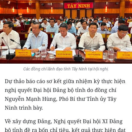
THỂ THAO
GIÁO DỤC
Y TẾ
KHOA HỌC - CÔNG NGHỆ
MÔI TRƯỜNG
Các đồng chí lãnh đạo tỉnh Tây Ninh tại hội nghị.
BẠN ĐỌC
Dự thảo báo cáo sơ kết giữa nhiệm kỳ thực hiện
nghị quyết Đại hội Đảng bộ tỉnh do đồng chí
KIỂM CHỨNG THÔNG TIN
Nguyễn Mạnh Hùng, Phó Bí thư Tỉnh ủy Tây
TRI THỨC CHUYÊN SÂU
Ninh trình bày.
54 DÂN TỘC VIỆT NAM
Về xây dựng Đảng, Nghị quyết Đại hội XI Đảng
bộ tỉnh đề ra bốn chỉ tiêu, kết quả thực hiện đạt