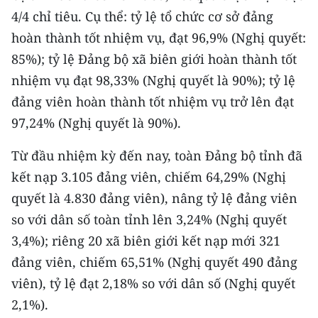
CHƯƠNG TRÌNH OCOP - MỖI XÃ
4/4 chỉ tiêu. Cụ thể: tỷ lệ tổ chức cơ sở đảng
MỘT SẢN PHẨM
hoàn thành tốt nhiệm vụ, đạt 96,9% (Nghị quyết:
85%); tỷ lệ Đảng bộ xã biên giới hoàn thành tốt
RADIO
nhiệm vụ đạt 98,33% (Nghị quyết là 90%); tỷ lệ
đảng viên hoàn thành tốt nhiệm vụ trở lên đạt
MEDIA CENTER
97,24% (Nghị quyết là 90%).
E-Magazine
Từ đầu nhiệm kỳ đến nay, toàn Đảng bộ tỉnh đã
Video
kết nạp 3.105 đảng viên, chiếm 64,29% (Nghị
quyết là 4.830 đảng viên), nâng tỷ lệ đảng viên
Media Chính trị
so với dân số toàn tỉnh lên 3,24% (Nghị quyết
Media Kinh tế
3,4%); riêng 20 xã biên giới kết nạp mới 321
đảng viên, chiếm 65,51% (Nghị quyết 490 đảng
Media Văn hóa
viên), tỷ lệ đạt 2,18% so với dân số (Nghị quyết
Media Xã hội
2,1%).