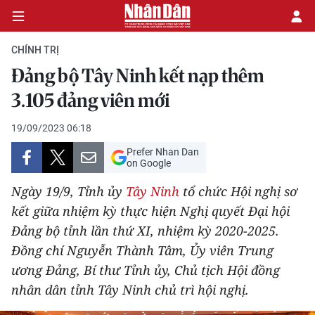
CHÍNH TRỊ
Đảng bộ Tây Ninh kết nạp thêm
CHÍNH TRỊ
3.105 đảng viên mới
KINH TẾ
19/09/2023 06:18
Prefer Nhan Dan
VĂN HÓA
on Google
Ngày 19/9, Tỉnh ủy
Tây Ninh
tổ chức Hội nghị sơ
XÃ HỘI
kết giữa nhiệm kỳ thực hiện Nghị quyết Đại hội
Đảng bộ tỉnh lần thứ XI, nhiệm kỳ 2020-2025.
PHÁP LUẬT
Đồng chí Nguyễn Thành Tâm, Ủy viên Trung
DU LỊCH
ương Đảng, Bí thư Tỉnh ủy, Chủ tịch Hội đồng
nhân dân tỉnh Tây Ninh chủ trì hội nghị.
THẾ GIỚI