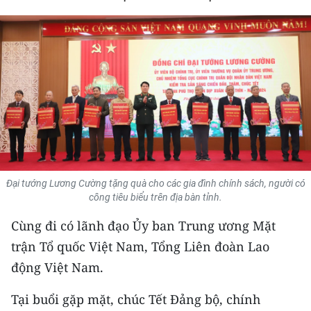
THỂ THAO
GIÁO DỤC
Y TẾ
KHOA HỌC - CÔNG NGHỆ
MÔI TRƯỜNG
BẠN ĐỌC
Đại tướng Lương Cường tặng quà cho các gia đình chính sách, người có
công tiêu biểu trên địa bàn tỉnh.
KIỂM CHỨNG THÔNG TIN
Cùng đi có lãnh đạo Ủy ban Trung ương Mặt
trận Tổ quốc Việt Nam, Tổng Liên đoàn Lao
TRI THỨC CHUYÊN SÂU
động Việt Nam.
54 DÂN TỘC VIỆT NAM
Tại buổi gặp mặt, chúc Tết Đảng bộ, chính