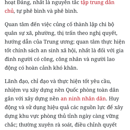
hoạt Đảng, nhất là nguyên tắc
tập trung dân
chủ
, tự phê bình và phê bình.
CHUYÊN ĐỀ
Quan tâm đến việc củng cố thành lập chi bộ
CÁC CHUYÊN TRANG
quân sự xã, phường, thị trấn theo nghị quyết,
hướng dẫn của Trung ương; quan tâm thực hiện
VỀ BÁO NHÂN DÂN
tốt chính sách an sinh xã hội, nhất là đối với gia
đình người có công, công nhân và người lao
THỜI NAY
động có hoàn cảnh khó khăn.
NHÂN DÂN CUỐI TUẦN
Lãnh đạo, chỉ đạo và thực hiện tốt yêu cầu,
NHÂN DÂN HẰNG THÁNG
nhiệm vụ xây dựng nền Quốc phòng toàn dân
gắn với xây dựng nền
an ninh nhân dân
. Huy
MUA BÁO
động và sử dụng hiệu quả các nguồn lực để xây
ĐỌC BÁO IN
dựng khu vực phòng thủ tỉnh ngày càng vững
chắc; thường xuyên rà soát, điều chỉnh quyết