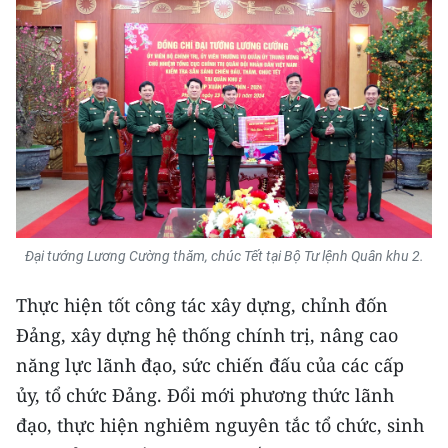
TIN MỚI
TIN ĐỊA PHƯƠNG
Trung du và miền núi phía Bắc
Đồng bằng sông Hồng
Bắc Trung Bộ
Duyên hải Nam Trung Bộ và Tây
Đại tướng Lương Cường thăm, chúc Tết tại Bộ Tư lệnh Quân khu 2.
Nguyên
Thực hiện tốt công tác xây dựng, chỉnh đốn
Đông Nam Bộ
Đảng, xây dựng hệ thống chính trị, nâng cao
Đồng bằng sông Cửu Long
năng lực lãnh đạo, sức chiến đấu của các cấp
ủy, tổ chức Đảng. Đổi mới phương thức lãnh
Chuyên trang Hà Nội
đạo, thực hiện nghiêm nguyên tắc tổ chức, sinh
Chuyên trang TP. Hồ Chí Minh