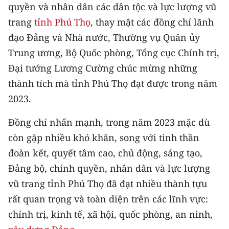
CHƯƠNG TRÌNH OCOP - MỖI XÃ
quyền và nhân dân các dân tộc và lực lượng vũ
MỘT SẢN PHẨM
trang
tỉnh Phú Thọ
, thay mặt các đồng chí lãnh
đạo Đảng và Nhà nước, Thường vụ Quân ủy
RADIO
Trung ương, Bộ Quốc phòng, Tổng cục Chính trị,
Đại tướng Lương Cường chúc mừng những
MEDIA CENTER
thành tích mà tỉnh Phú Thọ đạt được trong năm
2023.
E-Magazine
Video
Đồng chí nhấn mạnh, trong năm 2023 mặc dù
còn gặp nhiều khó khăn, song với tinh thần
Media Chính trị
đoàn kết, quyết tâm cao, chủ động, sáng tạo,
Media Kinh tế
Đảng bộ, chính quyền, nhân dân và lực lượng
vũ trang tỉnh Phú Thọ đã đạt nhiều thành tựu
Media Văn hóa
rất quan trọng và toàn diện trên các lĩnh vực:
Media Xã hội
chính trị, kinh tế, xã hội, quốc phòng, an ninh,