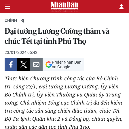
CHÍNH TRỊ
Đại tướng Lương Cường thăm và
CHÍNH TRỊ
chúc Tết tại tỉnh Phú Thọ
KINH TẾ
23/01/2024 05:42
Prefer Nhan Dan
VĂN HÓA
on Google
Thực hiện Chương trình công tác của Bộ Chính
XÃ HỘI
trị, sáng 23/1, Đại tướng Lương Cường, Ủy viên
Bộ Chính trị, Ủy viên Thường vụ Quân ủy Trung
PHÁP LUẬT
ương, Chủ nhiệm Tổng cục Chính trị đã đến kiểm
DU LỊCH
tra công tác sẵn sàng chiến đấu; thăm, chúc Tết
Bộ Tư lệnh Quân khu 2 và Đảng bộ, chính quyền,
THẾ GIỚI
nhân dân các dân tộc tỉnh Phú Thọ.