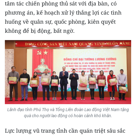
tâm tác chiến phòng thủ sát với địa bàn, có
ENGLISH
phương án, kế hoạch xử lý thắng lợi các tình
中文
huống về quân sự, quốc phòng, kiên quyết
không để bị động, bất ngờ.
FRANÇAIS
РУССКИЙ
ESPAÑOL
한국어
Lãnh đạo tỉnh Phú Thọ và Tổng Liên đoàn Lao động Việt Nam tặng
quà cho người lao động có hoàn cảnh khó khăn.
Lực lượng vũ trang tỉnh cần quán triệt sâu sắc