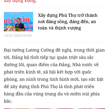
xây dựng Đảng
.
Media Pháp luật
Media Du lịch
Xây dựng Phú Thọ trở thành
nơi đáng sống, đáng đến, an
Media Thế giới
toàn và thịnh vượng
Media Thể thao
10/01/2024 09:09
Media Giáo dục
Đại tướng Lương Cường đề nghị, trong thời gian
Media Y tế
tới, Đảng bộ tỉnh tiếp tục quán triệt sâu sắc
đường lối, quan điểm của Đảng, Nhà nước về
Media Khoa học - Công nghệ
phát triển kinh tế, xã hội kết hợp với quốc
Media Môi trường
phòng, an ninh trong tình hình mới, tạo sức bật
để xây dựng tỉnh Phú Thọ là tỉnh phát triển
Ảnh
hàng đầu của vùng trung du và miền núi phía
Infographic
bắc.