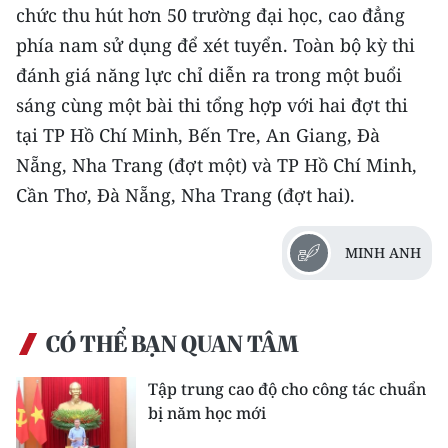
Media Pháp luật
chức thu hút hơn 50 trường đại học, cao đẳng
phía nam sử dụng để xét tuyển. Toàn bộ kỳ thi
Media Du lịch
đánh giá năng lực chỉ diễn ra trong một buổi
Media Thế giới
sáng cùng một bài thi tổng hợp với hai đợt thi
tại TP Hồ Chí Minh, Bến Tre, An Giang, Đà
Media Thể thao
Nẵng, Nha Trang (đợt một) và TP Hồ Chí Minh,
Media Giáo dục
Cần Thơ, Đà Nẵng, Nha Trang (đợt hai).
Media Y tế
MINH ANH
Media Khoa học - Công nghệ
Media Môi trường
CÓ THỂ BẠN QUAN TÂM
Ảnh
Tập trung cao độ cho công tác chuẩn
Infographic
bị năm học mới