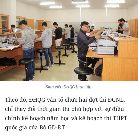
THỂ THAO
GIÁO DỤC
Y TẾ
KHOA HỌC - CÔNG NGHỆ
MÔI TRƯỜNG
BẠN ĐỌC
Sinh viên ĐHQG thực tập.
KIỂM CHỨNG THÔNG TIN
Theo đó, ĐHQG vẫn tổ chức hai đợt thi ĐGNL,
chỉ thay đổi thời gian thi phù hợp với sự điều
TRI THỨC CHUYÊN SÂU
chỉnh kế hoạch năm học và kế hoạch thi THPT
54 DÂN TỘC VIỆT NAM
quốc gia của Bộ GD-ĐT.