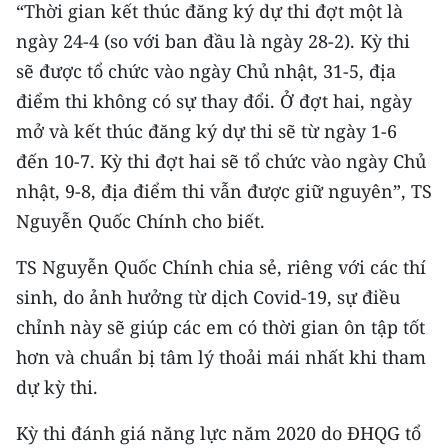
CHƯƠNG TRÌNH OCOP - MỖI XÃ
“Thời gian kết thúc đăng ký dự thi đợt một là
MỘT SẢN PHẨM
ngày 24-4 (so với ban đầu là ngày 28-2). Kỳ thi
sẽ được tổ chức vào ngày Chủ nhật, 31-5, địa
RADIO
điểm thi không có sự thay đổi. Ở đợt hai, ngày
mở và kết thúc đăng ký dự thi sẽ từ ngày 1-6
MEDIA CENTER
đến 10-7. Kỳ thi đợt hai sẽ tổ chức vào ngày Chủ
nhật, 9-8, địa điểm thi vẫn được giữ nguyên”, TS
E-Magazine
Nguyễn Quốc Chính cho biết.
Video
TS Nguyễn Quốc Chính chia sẻ, riêng với các thí
Media Chính trị
sinh, do ảnh hưởng từ dịch Covid-19, sự điều
Media Kinh tế
chỉnh này sẽ giúp các em có thời gian ôn tập tốt
hơn và chuẩn bị tâm lý thoải mái nhất khi tham
Media Văn hóa
dự kỳ thi.
Media Xã hội
Kỳ thi đánh giá năng lực năm 2020 do ĐHQG tổ