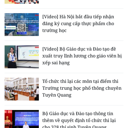
CHUYÊN ĐỀ
[Video] Hà Nội bắt đầu tiếp nhận
đăng ký cung cấp thực phẩm cho
CÁC CHUYÊN TRANG
trường học
VỀ BÁO NHÂN DÂN
[Video] Bộ Giáo dục và Đào tạo đề
xuất truy lĩnh lương cho giáo viên bị
THỜI NAY
xếp sai hạng
NHÂN DÂN CUỐI TUẦN
Tổ chức thi lại các môn tại điểm thi
NHÂN DÂN HẰNG THÁNG
Trường trung học phổ thông chuyên
Tuyên Quang
MUA BÁO
ĐỌC BÁO IN
Bộ Giáo dục và Đào tạo thông tin
thêm về quyết định tổ chức thi lại
cho 328 thí sinh Tuyên Quang