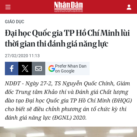
GIÁO DỤC
Đại học Quốc gia TP Hồ Chí Minh lùi
CHÍNH TRỊ
thời gian thi đánh giá năng lực
KINH TẾ
27/02/2020 11:13
Prefer Nhan Dan
VĂN HÓA
on Google
NDĐT - Ngày 27-2, TS Nguyễn Quốc Chính, Giám
XÃ HỘI
đốc Trung tâm Khảo thí và Đánh giá Chất lượng
đào tạo Đại học Quốc gia TP Hồ Chí Minh (ĐHQG)
PHÁP LUẬT
cho biết sẽ điều chỉnh phương án tổ chức kỳ thi
DU LỊCH
đánh giá năng lực (ĐGNL) 2020.
THẾ GIỚI