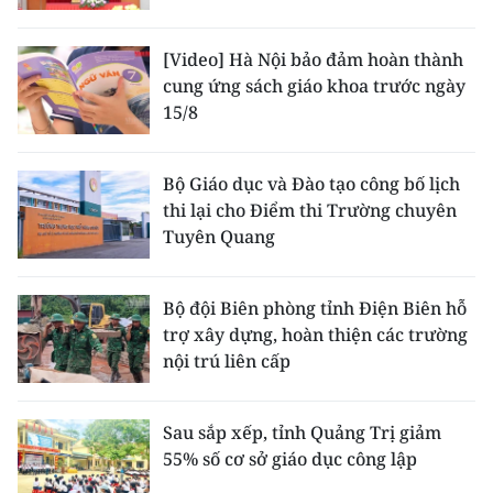
TIN MỚI
[Video] Hà Nội bảo đảm hoàn thành
TIN ĐỊA PHƯƠNG
cung ứng sách giáo khoa trước ngày
15/8
Trung du và miền núi phía Bắc
Đồng bằng sông Hồng
Bộ Giáo dục và Đào tạo công bố lịch
thi lại cho Điểm thi Trường chuyên
Bắc Trung Bộ
Tuyên Quang
Duyên hải Nam Trung Bộ và Tây
Nguyên
Bộ đội Biên phòng tỉnh Điện Biên hỗ
trợ xây dựng, hoàn thiện các trường
Đông Nam Bộ
nội trú liên cấp
Đồng bằng sông Cửu Long
Sau sắp xếp, tỉnh Quảng Trị giảm
Chuyên trang Hà Nội
55% số cơ sở giáo dục công lập
Chuyên trang TP. Hồ Chí Minh