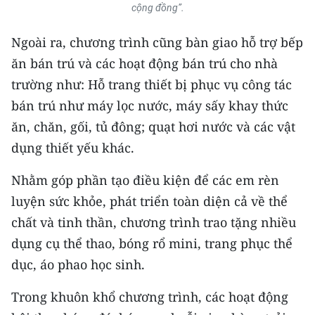
cộng đồng”.
TIN MỚI
Ngoài ra, chương trình cũng bàn giao hỗ trợ bếp
TIN ĐỊA PHƯƠNG
ăn bán trú và các hoạt động bán trú cho nhà
Trung du và miền núi phía Bắc
trường như: Hỗ trang thiết bị phục vụ công tác
bán trú như máy lọc nước, máy sấy khay thức
Đồng bằng sông Hồng
ăn, chăn, gối, tủ đông; quạt hơi nước và các vật
Bắc Trung Bộ
dụng thiết yếu khác.
Duyên hải Nam Trung Bộ và Tây
Nhằm góp phần tạo điều kiện để các em rèn
Nguyên
luyện sức khỏe, phát triển toàn diện cả về thể
Đông Nam Bộ
chất và tinh thần, chương trình trao tặng nhiều
dụng cụ thể thao, bóng rổ mini, trang phục thể
Đồng bằng sông Cửu Long
dục, áo phao học sinh.
Chuyên trang Hà Nội
Trong khuôn khổ chương trình, các hoạt động
Chuyên trang TP. Hồ Chí Minh