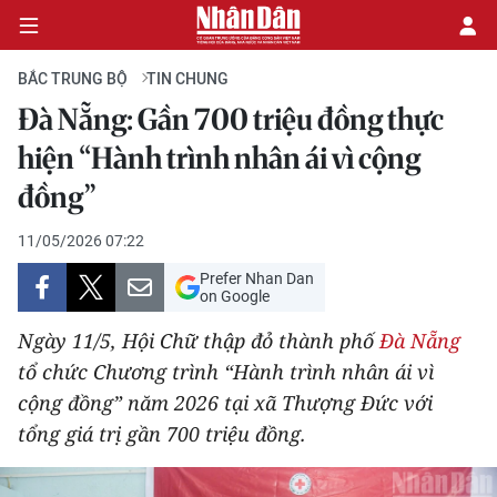
BẮC TRUNG BỘ
TIN CHUNG
Đà Nẵng: Gần 700 triệu đồng thực
CHÍNH TRỊ
hiện “Hành trình nhân ái vì cộng
đồng”
KINH TẾ
11/05/2026 07:22
VĂN HÓA
Prefer Nhan Dan
on Google
XÃ HỘI
Ngày 11/5, Hội Chữ thập đỏ thành phố
Đà Nẵng
PHÁP LUẬT
tổ chức Chương trình “Hành trình nhân ái vì
cộng đồng” năm 2026 tại xã Thượng Đức với
DU LỊCH
tổng giá trị gần 700 triệu đồng.
THẾ GIỚI