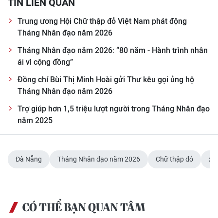
TIN LIÊN QUAN
ENGLISH
Trung ương Hội Chữ thập đỏ Việt Nam phát động
中文
Tháng Nhân đạo năm 2026
Tháng Nhân đạo năm 2026: “80 năm - Hành trình nhân
FRANÇAIS
ái vì cộng đồng”
РУССКИЙ
Đồng chí Bùi Thị Minh Hoài gửi Thư kêu gọi ủng hộ
Tháng Nhân đạo năm 2026
ESPAÑOL
Trợ giúp hơn 1,5 triệu lượt người trong Tháng Nhân đạo
năm 2025
한국어
Đà Nẵng
Tháng Nhân đạo năm 2026
Chữ thập đỏ
xã
CÓ THỂ BẠN QUAN TÂM