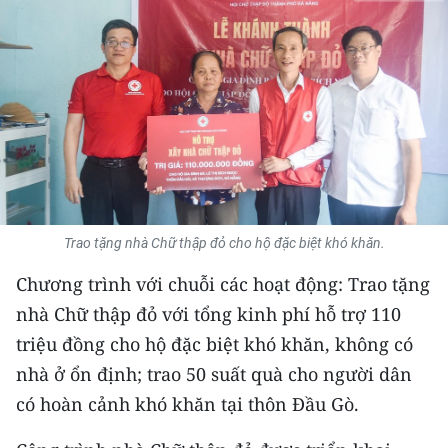
THỂ THAO
GIÁO DỤC
Y TẾ
KHOA HỌC - CÔNG NGHỆ
MÔI TRƯỜNG
Trao tặng nhà Chữ thập đỏ cho hộ đặc biệt khó khăn.
BẠN ĐỌC
Chương trình với chuỗi các hoạt động: Trao tặng
KIỂM CHỨNG THÔNG TIN
nhà Chữ thập đỏ với tổng kinh phí hỗ trợ 110
triệu đồng cho hộ đặc biệt khó khăn, không có
TRI THỨC CHUYÊN SÂU
nhà ở ổn định; trao 50 suất quà cho người dân
có hoàn cảnh khó khăn tại thôn Đầu Gò.
54 DÂN TỘC VIỆT NAM