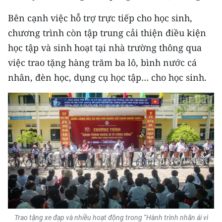
Media Pháp luật
Bên cạnh việc hỗ trợ trực tiếp cho học sinh,
Media Du lịch
chương trình còn tập trung cải thiện điều kiện
học tập và sinh hoạt tại nhà trường thông qua
Media Thế giới
việc trao tặng hàng trăm ba lô, bình nước cá
Media Thể thao
nhân, đèn học, dụng cụ học tập… cho học sinh.
Media Giáo dục
Media Y tế
Media Khoa học - Công nghệ
Media Môi trường
Ảnh
Infographic
Trao tặng xe đạp và nhiều hoạt động trong “Hành trình nhân ái vì