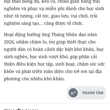
hội thao bóng đá, kéo co, chuỗi gian hàng trải
nghiệm và phục vụ miễn phí dành cho học sinh
CHUYÊN ĐỀ
như: tô tượng, cắt tóc, giao lưu, vui chơi, trải
CÁC CHUYÊN TRANG
nghiệm sáng tạo… cũng được tổ chức.
Hoạt động hưởng ứng Tháng Nhân đạo năm
VỀ BÁO NHÂN DÂN
2026, nhằm chăm lo, trợ giúp thiết thực cho
người dân có hoàn cảnh đặc biệt khó khăn, học
THỜI NAY
sinh nghèo, học sinh vượt khó; góp phần cải
NHÂN DÂN CUỐI TUẦN
thiện điều kiện học tập, sinh hoạt, chăm sóc sức
khỏe và phát triển toàn diện cho trẻ em tại địa
NHÂN DÂN HẰNG THÁNG
phương còn nhiều khó khăn.
MUA BÁO
THANH TÂM
ĐỌC BÁO IN