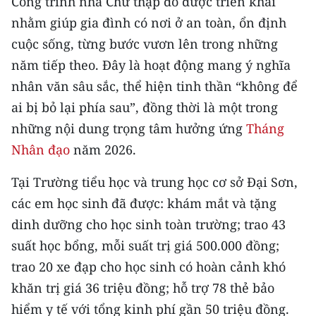
Công trình nhà Chữ thập đỏ được triển khai
CHƯƠNG TRÌNH OCOP - MỖI XÃ
nhằm giúp gia đình có nơi ở an toàn, ổn định
MỘT SẢN PHẨM
cuộc sống, từng bước vươn lên trong những
năm tiếp theo. Đây là hoạt động mang ý nghĩa
RADIO
nhân văn sâu sắc, thể hiện tinh thần “không để
MEDIA CENTER
ai bị bỏ lại phía sau”, đồng thời là một trong
những nội dung trọng tâm hưởng ứng
Tháng
E-Magazine
Nhân đạo
năm 2026.
Video
Tại Trường tiểu học và trung học cơ sở Đại Sơn,
Media Chính trị
các em học sinh đã được: khám mắt và tặng
dinh dưỡng cho học sinh toàn trường; trao 43
Media Kinh tế
suất học bổng, mỗi suất trị giá 500.000 đồng;
Media Văn hóa
trao 20 xe đạp cho học sinh có hoàn cảnh khó
khăn trị giá 36 triệu đồng; hỗ trợ 78 thẻ bảo
Media Xã hội
hiểm y tế với tổng kinh phí gần 50 triệu đồng.