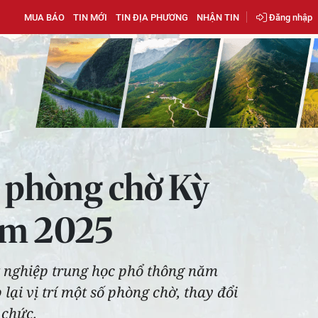
MUA BÁO
TIN MỚI
TIN ĐỊA PHƯƠNG
NHẬN TIN
Đăng nhập
i phòng chờ Kỳ
năm 2025
tốt nghiệp trung học phổ thông năm
lại vị trí một số phòng chờ, thay đổi
 chức.