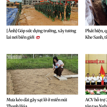
[Ảnh] Góp sức dựng trường, xây tương
Phát hiện, qu
lai nơi biên giới
Khe Sanh, t
Mưa kéo dài gây sạt lở ở miền núi
ACV hỗ trợ 
Thanh Hóa
tôn tạo Nghĩ