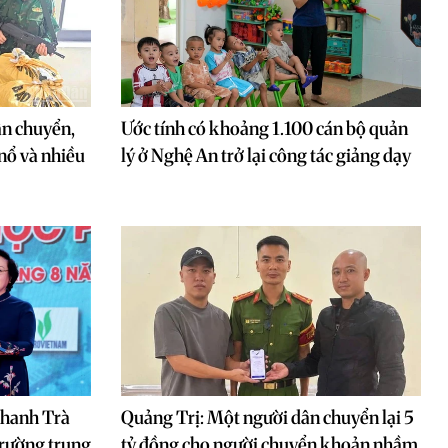
ận chuyển,
Ước tính có khoảng 1.100 cán bộ quản
 nổ và nhiều
lý ở Nghệ An trở lại công tác giảng dạy
Thanh Trà
Quảng Trị: Một người dân chuyển lại 5
trường trung
tỷ đồng cho người chuyển khoản nhầm