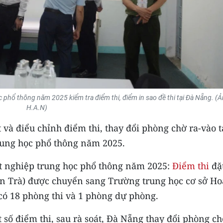
c phổ thông năm 2025 kiểm tra điểm thi, điểm in sao đề thi tại Đà Nẵng. (Ả
H.A.N)
t và điểu chỉnh điểm thi, thay đổi phòng chờ ra-vào t
trung học phổ thông năm 2025.
tốt nghiệp trung học phổ thông năm 2025:
Điểm thi
đặt
ơn Trà) được chuyển sang Trường trung học cơ sở H
có 18 phòng thi và 1 phòng dự phòng.
 số điểm thi, sau rà soát, Đà Nẵng thay đổi phòng c