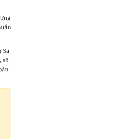
ương
huẩn
g Sa
, số
 bản