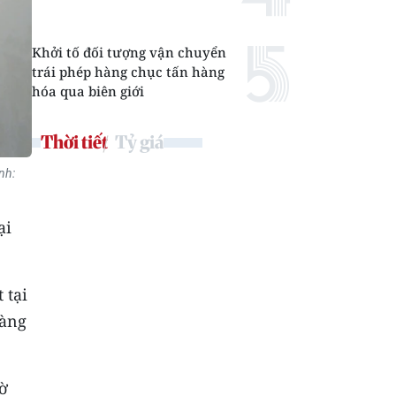
Khởi tố đối tượng vận chuyển
trái phép hàng chục tấn hàng
hóa qua biên giới
Thời tiết
Tỷ giá
nh:
ại
 tại
oàng
hờ