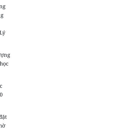
ung
ng
Lý
ượng
 học
c
30
đặt
chờ