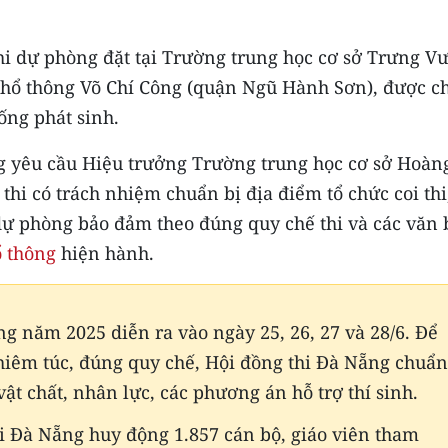
thi dự phòng đặt tại Trường trung học cơ sở Trưng V
phổ thông Võ Chí Công (quận Ngũ Hành Sơn), được c
ống phát sinh.
g yêu cầu Hiệu trưởng Trường trung học cơ sở Hoàn
 thi có trách nhiệm chuẩn bị địa điểm tổ chức coi thi
dự phòng bảo đảm theo đúng quy chế thi và các văn
ổ thông
hiện hành.
ng năm 2025 diễn ra vào ngày 25, 26, 27 và 28/6. Để
ghiêm túc, đúng quy chế, Hội đồng thi Đà Nẵng chuẩn
vật chất, nhân lực, các phương án hỗ trợ thí sinh.
hi Đà Nẵng huy động 1.857 cán bộ, giáo viên tham