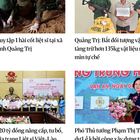
y tập 1 hài cốt liệt sĩ tại xã
Quảng Trị: Bắt đối tượng v
ỉnh Quảng Trị
tàng trữ hơn 135kg vật liệu
mìn tự chế
20 tỷ đồng nâng cấp, tu bổ,
Phó Thủ tướng Phạm Thị 
a trang Liệt sĩ Việt-Lào
dự Lễ khởi công xây dựng 