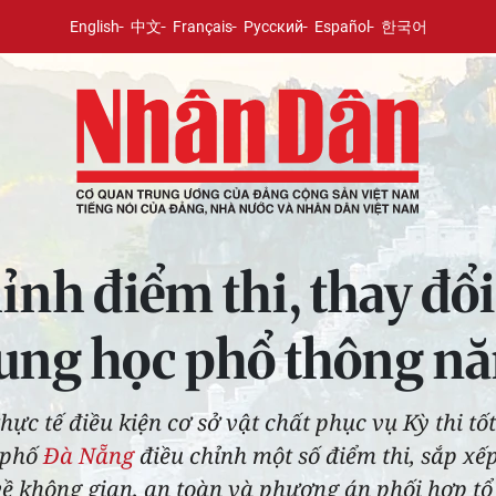
English
中文
Français
Русский
Español
한국어
ỉnh điểm thi, thay đổ
trung học phổ thông 
thực tế điều kiện cơ sở vật chất phục vụ Kỳ thi 
 phố
Đà Nẵng
điều chỉnh một số điểm thi, sắp xếp 
ề không gian, an toàn và phương án phối hợp tổ