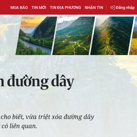
MUA BÁO
TIN MỚI
TIN ĐỊA PHƯƠNG
NHẬN TIN
Đăng nhập
an đường dây
cho biết, vừa triệt xóa đường dây
 có liên quan.