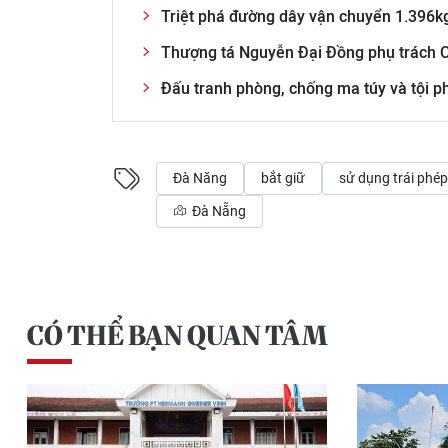
Triệt phá đường dây vận chuyển 1.396kg
Thượng tá Nguyễn Đại Đồng phụ trách 
Đấu tranh phòng, chống ma túy và tội ph
Đà Năng
bắt giữ
sử dụng trái phé
Đà Nẵng
CÓ THỂ BẠN QUAN TÂM