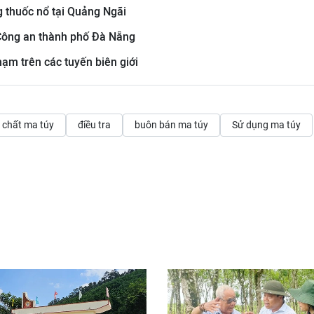
 thuốc nổ tại Quảng Ngãi
Công an thành phố Đà Nẵng
ạm trên các tuyến biên giới
p chất ma túy
điều tra
buôn bán ma túy
Sử dụng ma túy