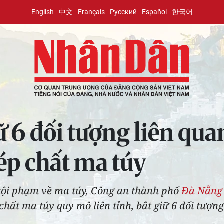
English
中文
Français
Русский
Español
한국어
ữ 6 đối tượng liên qu
ép chất ma túy
 tội phạm về ma túy, Công an thành phố
Đà Nẵng
hất ma túy quy mô liên tỉnh, bắt giữ 6 đối tượng