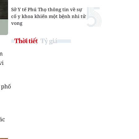
Sở Y tế Phú Thọ thông tin về sự
cố y khoa khiến một bệnh nhi tử
vong
Thời tiết
Tỷ giá
óm
vi
 phố
ác