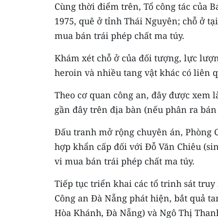
Cùng thời điểm trên, Tổ công tác của 
1975, quê ở tỉnh Thái Nguyên; chỗ ở t
mua bán trái phép chất ma túy.
Khám xét chỗ ở của đối tượng, lực lượ
heroin và nhiều tang vật khác có liên 
Theo cơ quan công an, đây được xem là
gần đây trên địa bàn (nếu phân ra bán l
Đấu tranh mở rộng chuyên án, Phòng C
hợp khẩn cấp đối với Đỗ Văn Chiêu (si
vi mua bán trái phép chất ma túy.
Tiếp tục triển khai các tổ trinh sát tr
Công an Đà Nẵng phát hiện, bắt quả t
Hòa Khánh, Đà Nẵng) và Ngô Thị Thanh