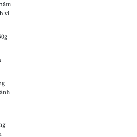
h năm
h vi
50g
n
ng
hành
ng
k