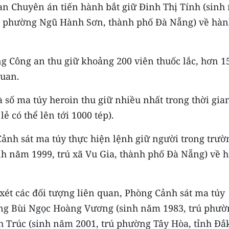
Ban Chuyên án tiến hành bắt giữ Đinh Thị Tính (sin
ại phường Ngũ Hành Sơn, thành phố Đà Nẵng) về hàn
ng Công an thu giữ khoảng 200 viên thuốc lắc, hơn 1
quan.
 số ma túy heroin thu giữ nhiều nhất trong thời gia
ẻ có thể lên tới 1000 tép).
ảnh sát ma túy thực hiện lệnh giữ người trong trườ
nh năm 1999, trú xã Vu Gia, thành phố Đà Nẵng) về 
uy xét các đối tượng liên quan, Phòng Cảnh sát ma túy
ang Bùi Ngọc Hoàng Vương (sinh năm 1983, trú phườ
 Trúc (sinh năm 2001, trú phường Tây Hòa, tỉnh Đắ