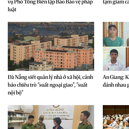
vụ Phó Tổng Biên tập Báo Bảo vệ pháp
tạm giam ca
luật
Đà Nẵng siết quản lý nhà ở xã hội, cảnh
An Giang: Kh
báo chiêu trò "suất ngoại giao", "suất
đánh nhau g
nội bộ"