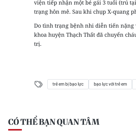
viện tiếp nhận một bé gái 3 tuổi (trú 
trạng hôn mê. Sau khi chụp X-quang phá
Do tình trạng bệnh nhi diễn tiến nặng
khoa huyện Thạch Thất đã chuyển cháu
trị.
trẻ em bị bạo lực
bạo lực với trẻ em
CÓ THỂ BẠN QUAN TÂM