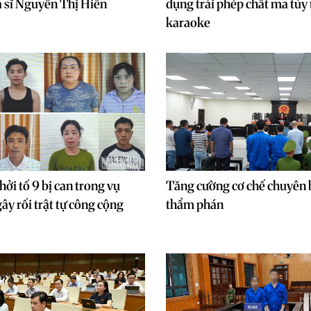
 sĩ Nguyễn Thị Hiền
dụng trái phép chất ma túy 
karaoke
ởi tố 9 bị can trong vụ
Tăng cường cơ chế chuyên b
ây rối trật tự công cộng
thẩm phán