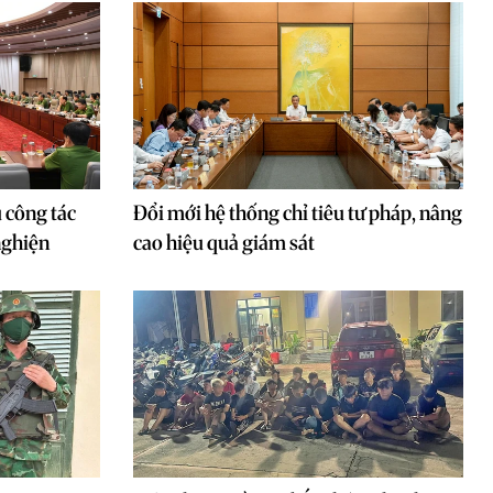
 công tác
Đổi mới hệ thống chỉ tiêu tư pháp, nâng
 nghiện
cao hiệu quả giám sát