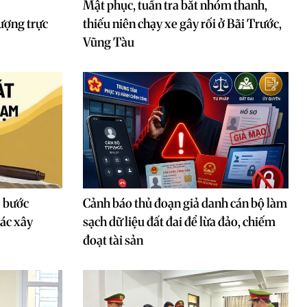
Mật phục, tuần tra bắt nhóm thanh,
ượng trực
thiếu niên chạy xe gây rối ở Bãi Trước,
Vũng Tàu
- bước
Cảnh báo thủ đoạn giả danh cán bộ làm
tác xây
sạch dữ liệu đất đai để lừa đảo, chiếm
đoạt tài sản