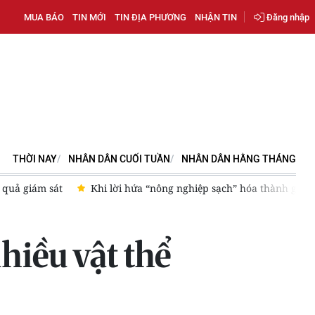
MUA BÁO
TIN MỚI
TIN ĐỊA PHƯƠNG
NHẬN TIN
Đăng nhập
THỜI NAY
NHÂN DÂN CUỐI TUẦN
NHÂN DÂN HẰNG THÁNG
t
Khi lời hứa “nông nghiệp sạch” hóa thành gánh nặng công 
nhiều vật thể