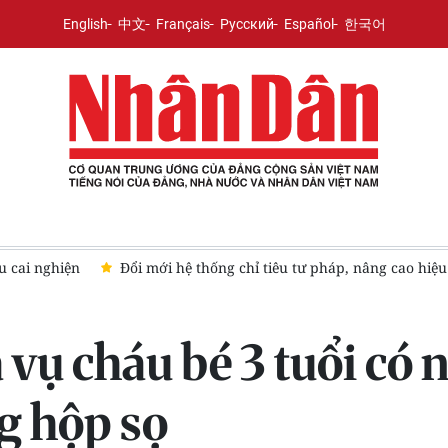
English
中文
Français
Русский
Español
한국어
Đổi mới hệ thống chỉ tiêu tư pháp, nâng cao hiệu quả giám sá
 vụ cháu bé 3 tuổi có 
g hộp sọ