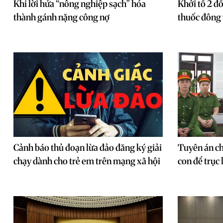
Khi lời hứa “nông nghiệp sạch” hóa
Khởi tố 2 đ
thành gánh nặng công nợ
thuốc đông 
Cảnh báo thủ đoạn lừa đảo đăng ký giải
Tuyên án ch
chạy dành cho trẻ em trên mạng xã hội
con để trục 