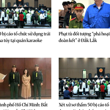
 bị cáo tổ chức sử dụng trái
Phạt tù đối tượng “phá hoại
a túy tại quán karaoke
đoàn kết” ở Đắk Lắk
ành phố Hồ Chí Minh: Bắt
Xét xử sơ thẩm 50 bị cáo tổ