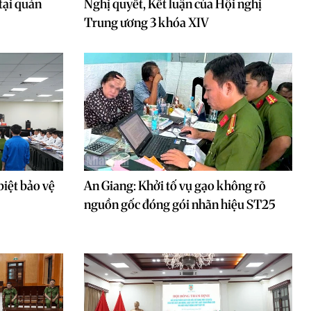
tại quán
Nghị quyết, Kết luận của Hội nghị
Trung ương 3 khóa XIV
iệt bảo vệ
An Giang: Khởi tố vụ gạo không rõ
nguồn gốc đóng gói nhãn hiệu ST25