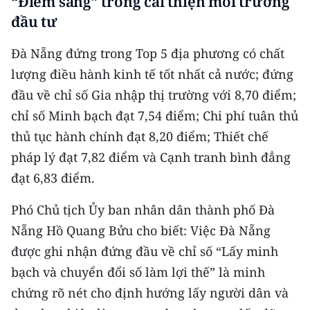
“Điểm sáng” trong cải thiện môi trường
CHƯƠNG TRÌNH OCOP - MỖI XÃ
đầu tư
MỘT SẢN PHẨM
Đà Nẵng đứng trong Top 5 địa phương có chất
RADIO
lượng điều hành kinh tế tốt nhất cả nước; đứng
đầu về chỉ số Gia nhập thị trường với 8,70 điểm;
MEDIA CENTER
chỉ số Minh bạch đạt 7,54 điểm; Chi phí tuân thủ
E-Magazine
thủ tục hành chính đạt 8,20 điểm; Thiết chế
pháp lý đạt 7,82 điểm và Cạnh tranh bình đẳng
Video
đạt 6,83 điểm.
Media Chính trị
Phó Chủ tịch Ủy ban nhân dân thành phố Đà
Media Kinh tế
Nẵng Hồ Quang Bửu cho biết: Việc Đà Nẵng
được ghi nhận đứng đầu về chỉ số “Lấy minh
Media Văn hóa
bạch và chuyển đổi số làm lợi thế” là minh
Media Xã hội
chứng rõ nét cho định hướng lấy người dân và