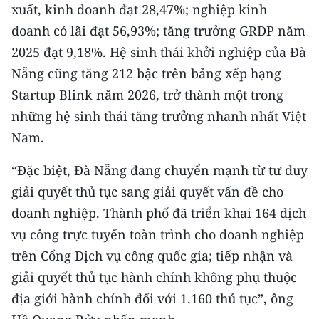
xuất, kinh doanh đạt 28,47%; nghiệp kinh
doanh có lãi đạt 56,93%; tăng trưởng GRDP năm
CHUYÊN ĐỀ
2025 đạt 9,18%. Hệ sinh thái khởi nghiệp của Đà
CÁC CHUYÊN TRANG
Nẵng cũng tăng 212 bậc trên bảng xếp hạng
Startup Blink năm 2026, trở thành một trong
VỀ BÁO NHÂN DÂN
những hệ sinh thái tăng trưởng nhanh nhất Việt
Nam.
THỜI NAY
“Đặc biệt, Đà Nẵng đang chuyển mạnh từ tư duy
NHÂN DÂN CUỐI TUẦN
giải quyết thủ tục sang giải quyết vấn đề cho
doanh nghiệp. Thành phố đã triển khai 164 dịch
NHÂN DÂN HẰNG THÁNG
vụ công trực tuyến toàn trình cho doanh nghiệp
MUA BÁO
trên Cổng Dịch vụ công quốc gia; tiếp nhận và
giải quyết thủ tục hành chính không phụ thuộc
ĐỌC BÁO IN
địa giới hành chính đối với 1.160 thủ tục”, ông