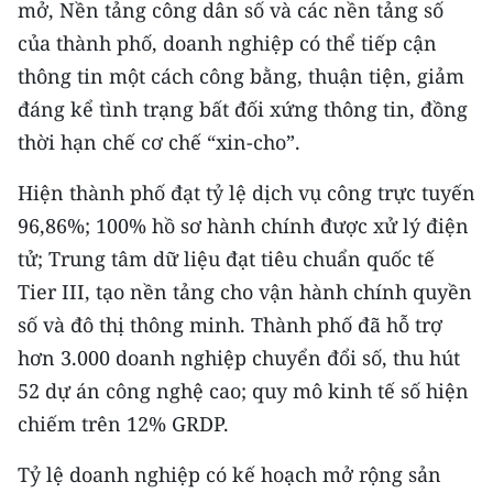
mở, Nền tảng công dân số và các nền tảng số
TIN MỚI
của thành phố, doanh nghiệp có thể tiếp cận
TIN ĐỊA PHƯƠNG
thông tin một cách công bằng, thuận tiện, giảm
đáng kể tình trạng bất đối xứng thông tin, đồng
Trung du và miền núi phía Bắc
thời hạn chế cơ chế “xin-cho”.
Đồng bằng sông Hồng
Hiện thành phố đạt tỷ lệ dịch vụ công trực tuyến
Bắc Trung Bộ
96,86%; 100% hồ sơ hành chính được xử lý điện
tử; Trung tâm dữ liệu đạt tiêu chuẩn quốc tế
Duyên hải Nam Trung Bộ và Tây
Tier III, tạo nền tảng cho vận hành chính quyền
Nguyên
số và đô thị thông minh. Thành phố đã hỗ trợ
Đông Nam Bộ
hơn 3.000 doanh nghiệp chuyển đổi số, thu hút
52 dự án công nghệ cao; quy mô kinh tế số hiện
Đồng bằng sông Cửu Long
chiếm trên 12% GRDP.
Chuyên trang Hà Nội
Tỷ lệ doanh nghiệp có kế hoạch mở rộng sản
Chuyên trang TP. Hồ Chí Minh