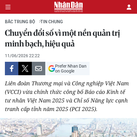
BẮC TRUNG BỘ
TIN CHUNG
Chuyển đổi số vì một nền quản trị
CHÍNH TRỊ
minh bạch, hiệu quả
KINH TẾ
11/06/2026 22:22
Prefer Nhan Dan
VĂN HÓA
on Google
Liên đoàn Thương mại và Công nghiệp Việt Nam
XÃ HỘI
(VCCI) vừa chính thức công bố Báo cáo Kinh tế
tư nhân Việt Nam 2025 và Chỉ số Năng lực cạnh
PHÁP LUẬT
tranh cấp tỉnh năm 2025 (PCI 2025).
DU LỊCH
THẾ GIỚI