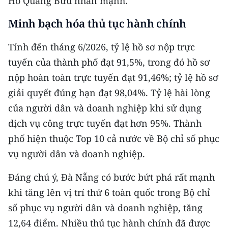
Hồ Quang Bửu nhấn mạnh.
ENGLISH
Minh bạch hóa thủ tục hành chính
中文
Tính đến tháng 6/2026, tỷ lệ hồ sơ nộp trực
FRANÇAIS
tuyến của thành phố đạt 91,5%, trong đó hồ sơ
nộp hoàn toàn trực tuyến đạt 91,46%; tỷ lệ hồ sơ
РУССКИЙ
giải quyết đúng hạn đạt 98,04%. Tỷ lệ hài lòng
ESPAÑOL
của người dân và doanh nghiệp khi sử dụng
dịch vụ công trực tuyến đạt hơn 95%. Thành
한국어
phố hiện thuộc Top 10 cả nước về Bộ chỉ số phục
vụ người dân và doanh nghiệp.
Đáng chú ý, Đà Nẵng có bước bứt phá rất mạnh
khi tăng lên vị trí thứ 6 toàn quốc trong Bộ chỉ
số phục vụ người dân và doanh nghiệp, tăng
12,64 điểm. Nhiều thủ tục hành chính đã được