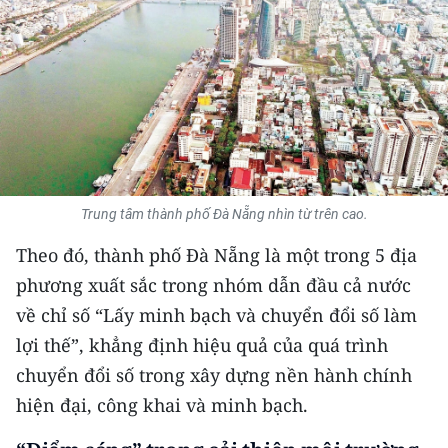
THỂ THAO
GIÁO DỤC
Y TẾ
KHOA HỌC - CÔNG NGHỆ
MÔI TRƯỜNG
Trung tâm thành phố Đà Nẵng nhìn từ trên cao.
Theo đó, thành phố Đà Nẵng là một trong 5 địa
BẠN ĐỌC
phương xuất sắc trong nhóm dẫn đầu cả nước
KIỂM CHỨNG THÔNG TIN
về chỉ số “Lấy minh bạch và chuyển đổi số làm
lợi thế”, khẳng định hiệu quả của quá trình
TRI THỨC CHUYÊN SÂU
chuyển đổi số trong xây dựng nền hành chính
hiện đại, công khai và minh bạch.
54 DÂN TỘC VIỆT NAM