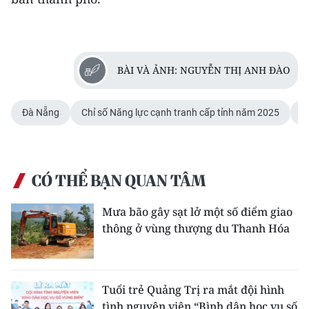
BÀI VÀ ẢNH: NGUYỄN THỊ ANH ĐÀO
Đà Nẵng
Chỉ số Năng lực cạnh tranh cấp tỉnh năm 2025
B
CÓ THỂ BẠN QUAN TÂM
Mưa bão gây sạt lở một số điểm giao
thông ở vùng thượng du Thanh Hóa
Tuổi trẻ Quảng Trị ra mắt đội hình
tình nguyện viên “Bình dân học vụ số