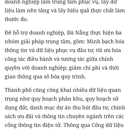
doanh nghiệp làm trung tâm phục vụ, lấy dữ
Media Pháp luật
liệu làm nền tảng và lấy hiệu quả thực chất làm
Media Du lịch
thước đo.
Media Thế giới
Để hỗ trợ doanh nghiệp, Đà Nẵng thực hiện ba
Media Thể thao
nhóm giải pháp trọng tâm, gồm: Minh bạch hóa
thông tin và dữ liệu phục vụ đầu tư; tối ưu hóa
Media Giáo dục
công tác điều hành và tương tác giữa chính
Media Y tế
quyền với doanh nghiệp; giảm chi phí và thời
gian thông qua số hóa quy trình.
Media Khoa học - Công nghệ
Thành phố cũng công khai nhiều dữ liệu quan
Media Môi trường
trọng như quy hoạch phân khu, quy hoạch sử
Ảnh
dụng đất, danh mục dự án thu hút đầu tư, chính
sách ưu đãi và thông tin chuyên ngành trên các
Infographic
cổng thông tin điện tử. Thông qua Cổng dữ liệu