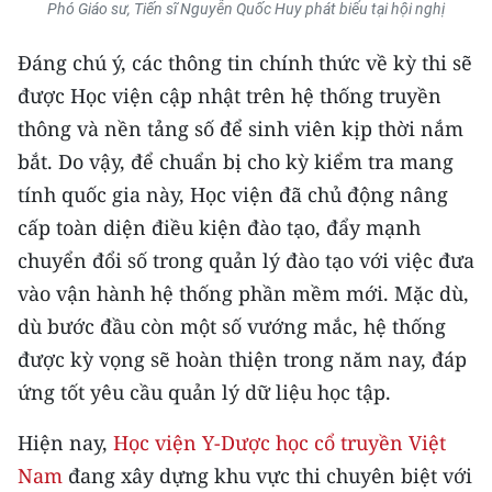
Phó Giáo sư, Tiến sĩ Nguyễn Quốc Huy phát biểu tại hội nghị
TIN MỚI
Đáng chú ý, các thông tin chính thức về kỳ thi sẽ
TIN ĐỊA PHƯƠNG
được Học viện cập nhật trên hệ thống truyền
Trung du và miền núi phía Bắc
thông và nền tảng số để sinh viên kịp thời nắm
bắt. Do vậy, để chuẩn bị cho kỳ kiểm tra mang
Đồng bằng sông Hồng
tính quốc gia này, Học viện đã chủ động nâng
Bắc Trung Bộ
cấp toàn diện điều kiện đào tạo, đẩy mạnh
chuyển đổi số trong quản lý đào tạo với việc đưa
Duyên hải Nam Trung Bộ và Tây
vào vận hành hệ thống phần mềm mới. Mặc dù,
Nguyên
dù bước đầu còn một số vướng mắc, hệ thống
Đông Nam Bộ
được kỳ vọng sẽ hoàn thiện trong năm nay, đáp
ứng tốt yêu cầu quản lý dữ liệu học tập.
Đồng bằng sông Cửu Long
Chuyên trang Hà Nội
Hiện nay,
Học viện Y-Dược học cổ truyền Việt
Nam
đang xây dựng khu vực thi chuyên biệt với
Chuyên trang TP. Hồ Chí Minh