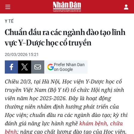
Y TẾ
Chuẩn đầu ra các ngành đào tạo lĩnh
CHÍNH TRỊ
vực Y-Dược học cổ truyền
KINH TẾ
20/03/2026 15:21
Prefer Nhan Dan
VĂN HÓA
on Google
Chiều 20/3, tại Hà Nội, Học viện Y-Dược học cổ
XÃ HỘI
truyền Việt Nam (Bộ Y tế) tổ chức Hội nghị sinh
viên năm học 2025-2026. Đây là hoạt động
PHÁP LUẬT
thường niên nhằm định hướng phát triển của
DU LỊCH
Học viện; chuẩn đầu ra các ngành đào tạo; kỳ thi
đánh giá năng lực hành nghề
khám bệnh, chữa
THẾ GIỚI
bệnh
; nâng cao chất lượng đào tạo của Học viện.