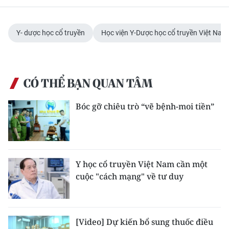
Y- dược học cổ truyền
Học viện Y-Dược học cổ truyền Việt Nam
CÓ THỂ BẠN QUAN TÂM
Bóc gỡ chiêu trò “vẽ bệnh-moi tiền”
Y học cổ truyền Việt Nam cần một
cuộc "cách mạng" về tư duy
[Video] Dự kiến bổ sung thuốc điều