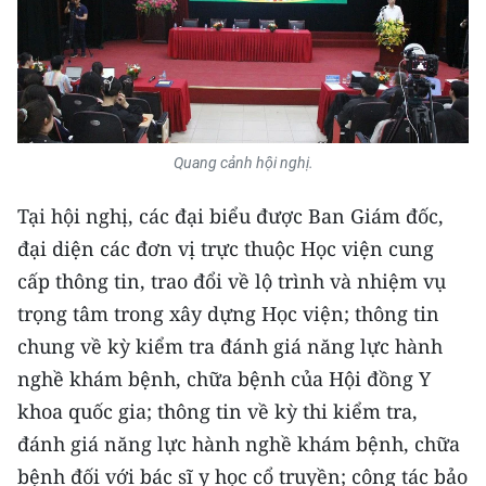
ENGLISH
中文
FRANÇAIS
Quang cảnh hội nghị.
РУССКИЙ
Tại hội nghị, các đại biểu được Ban Giám đốc,
ESPAÑOL
đại diện các đơn vị trực thuộc Học viện cung
한국어
cấp thông tin, trao đổi về lộ trình và nhiệm vụ
trọng tâm trong xây dựng Học viện; thông tin
chung về kỳ kiểm tra đánh giá năng lực hành
nghề khám bệnh, chữa bệnh của Hội đồng Y
khoa quốc gia; thông tin về kỳ thi kiểm tra,
đánh giá năng lực hành nghề khám bệnh, chữa
bệnh đối với bác sĩ y học cổ truyền; công tác bảo