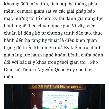
khoảng 300 máy tính, tích hợp hệ thống phần
CHUYÊN ĐỀ
mềm, camera giám sát và các giải pháp bảo
mật, hướng tới tổ chức kỳ thi đánh giá năng lực
CÁC CHUYÊN TRANG
hành nghề theo chuẩn quốc gia. Vì vậy, việc
chuẩn bị đồng bộ từ chương trình đào tạo, thực
VỀ BÁO NHÂN DÂN
hành đến hạ tầng kỹ thuật là điều kiện quan
trọng để triển khai hiệu quả Kỳ kiểm tra, đánh
THỜI NAY
giá năng lực hành nghề khám bệnh, chữa bệnh
NHÂN DÂN CUỐI TUẦN
đối với bác sĩ y khoa trong thời gian tới”, Phó
Giáo sư, Tiến sĩ Nguyễn Quốc Huy cho biết
NHÂN DÂN HẰNG THÁNG
thêm.
MUA BÁO
ĐỌC BÁO IN