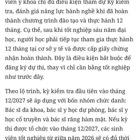
viên y khoa chỉ đủ điều kiện tham dự Kỳ kiểm
CHƯƠNG TRÌNH OCOP - MỖI XÃ
MỘT SẢN PHẨM
tra, đánh giá năng lực hành nghề khi đã hoàn
thành chương trình đào tạo và thực hành 12
tháng. Cụ thể, sau khi tốt nghiệp sáu năm đại
RADIO
học, người học phải tiếp tục tham gia thực hành
MEDIA CENTER
12 tháng tại cơ sở y tế và được cấp giấy chứng
nhận hoàn thành. Đây là điều kiện bắt buộc để
E-Magazine
đăng ký dự thi, thay vì chỉ cần bằng tốt nghiệp
Video
như trước đây.
Media Chính trị
Theo lộ trình, kỳ kiểm tra đầu tiên vào tháng
12/2027 sẽ áp dụng với bốn nhóm chức danh:
Media Kinh tế
Bác sĩ đa khoa, bác sĩ y học dự phòng, bác sĩ y
Media Văn hóa
học cổ truyền và bác sĩ răng hàm mặt. Nếu kỳ
thi được tổ chức vào tháng 12/2027, các sinh
Media Xã hội
viên tốt nghiệp từ giữa năm 2026 sẽ có đủ thời