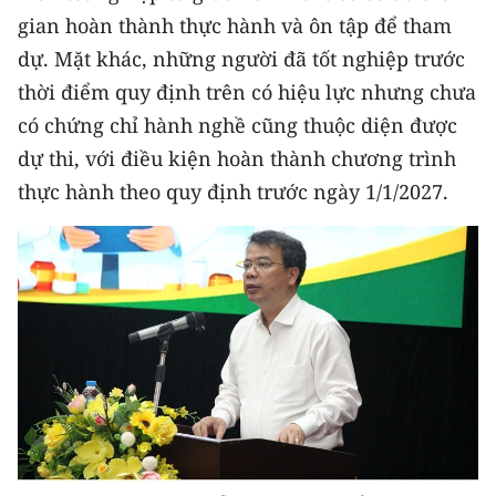
Media Pháp luật
gian hoàn thành thực hành và ôn tập để tham
dự. Mặt khác, những người đã tốt nghiệp trước
Media Du lịch
thời điểm quy định trên có hiệu lực nhưng chưa
Media Thế giới
có chứng chỉ hành nghề cũng thuộc diện được
Media Thể thao
dự thi, với điều kiện hoàn thành chương trình
thực hành theo quy định trước ngày 1/1/2027.
Media Giáo dục
Media Y tế
Media Khoa học - Công nghệ
Media Môi trường
Ảnh
Infographic