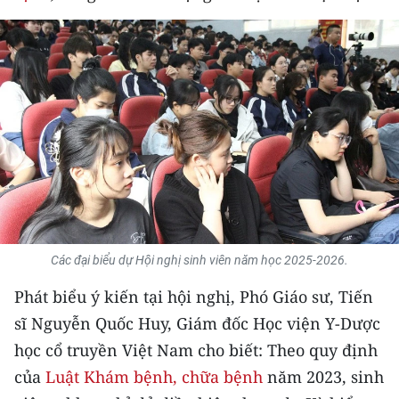
THỂ THAO
GIÁO DỤC
Y TẾ
KHOA HỌC - CÔNG NGHỆ
MÔI TRƯỜNG
BẠN ĐỌC
Các đại biểu dự Hội nghị sinh viên năm học 2025-2026.
KIỂM CHỨNG THÔNG TIN
Phát biểu ý kiến tại hội nghị, Phó Giáo sư, Tiến
TRI THỨC CHUYÊN SÂU
sĩ Nguyễn Quốc Huy, Giám đốc Học viện Y-Dược
học cổ truyền Việt Nam cho biết: Theo quy định
54 DÂN TỘC VIỆT NAM
của
Luật Khám bệnh, chữa bệnh
năm 2023, sinh