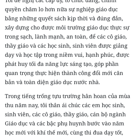
Tôi đề nghị các cấp ủy, tổ chức đảng, chính
quyền chăm lo hơn nữa sự nghiệp giáo dục
CHUYÊN ĐỀ
bằng những quyết sách kịp thời và đúng đắn,
xây dựng cho được môi trường giáo dục thực sự
CÁC CHUYÊN TRANG
trong sạch, lành mạnh, an toàn, để các cô giáo,
thầy giáo và các học sinh, sinh viên được giảng
VỀ BÁO NHÂN DÂN
dạy và học tập trong niềm vui, hạnh phúc, được
THỜI NAY
phát huy tối đa năng lực sáng tạo, góp phần
quan trọng thực hiện thành công đổi mới căn
NHÂN DÂN CUỐI TUẦN
bản và toàn diện giáo dục nước nhà.
NHÂN DÂN HẰNG THÁNG
Trong tiếng trống tựu trường hân hoan của mùa
thu năm nay, tôi thân ái chúc các em học sinh,
MUA BÁO
sinh viên, các cô giáo, thầy giáo, cán bộ ngành
ĐỌC BÁO IN
Giáo dục và các bậc phụ huynh bước vào năm
học mới với khí thế mới, cùng thi đua dạy tốt,