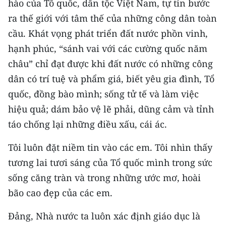
hào của Tổ quốc, dân tộc Việt Nam, tự tin bước
Media Pháp luật
ra thế giới với tâm thế của những công dân toàn
Media Du lịch
cầu. Khát vọng phát triển đất nước phồn vinh,
hạnh phúc, “sánh vai với các cường quốc năm
Media Thế giới
châu” chỉ đạt được khi đất nước có những công
Media Thể thao
dân có trí tuệ và phẩm giá, biết yêu gia đình, Tổ
Media Giáo dục
quốc, đồng bào mình; sống tử tế và làm việc
hiệu quả; dám bảo vệ lẽ phải, dũng cảm và tỉnh
Media Y tế
táo chống lại những điều xấu, cái ác.
Media Khoa học - Công nghệ
Tôi luôn đặt niềm tin vào các em. Tôi nhìn thấy
Media Môi trường
tương lai tươi sáng của Tổ quốc mình trong sức
sống căng tràn và trong những ước mơ, hoài
Ảnh
bão cao đẹp của các em.
Infographic
Đảng, Nhà nước ta luôn xác định giáo dục là