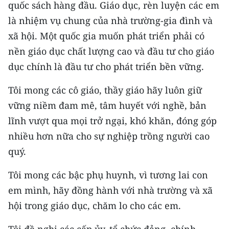
quốc sách hàng đầu. Giáo dục, rèn luyện các em
TIN MỚI
là nhiệm vụ chung của nhà trường-gia đình và
TIN ĐỊA PHƯƠNG
xã hội. Một quốc gia muốn phát triển phải có
nền giáo dục chất lượng cao và đầu tư cho giáo
Trung du và miền núi phía Bắc
dục chính là đầu tư cho phát triển bền vững.
Đồng bằng sông Hồng
Tôi mong các cô giáo, thầy giáo hãy luôn giữ
Bắc Trung Bộ
vững niềm đam mê, tâm huyết với nghề, bản
lĩnh vượt qua mọi trở ngại, khó khăn, đóng góp
Duyên hải Nam Trung Bộ và Tây
nhiều hơn nữa cho sự nghiệp trồng người cao
Nguyên
quý.
Đông Nam Bộ
Tôi mong các bậc phụ huynh, vì tương lai con
Đồng bằng sông Cửu Long
em mình, hãy đồng hành với nhà trường và xã
hội trong giáo dục, chăm lo cho các em.
Chuyên trang Hà Nội
Chuyên trang TP. Hồ Chí Minh