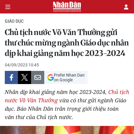
GIÁO DỤC
Chủ tịch nước Võ Văn Thưởng gửi
CHÍNH TRỊ
thư chúc mừng ngành Giáo dục nhân
dịp khai giảng năm học 2023-2024
KINH TẾ
04/09/2023 10:45
VĂN HÓA
Prefer Nhan Dan
on Google
XÃ HỘI
Nhân dịp khai giảng năm học 2023-2024,
Chủ tịch
PHÁP LUẬT
nước Võ Văn Thưởng
vừa có thư gửi ngành Giáo
dục. Báo Nhân Dân trân trọng giới thiệu toàn
DU LỊCH
văn thư của Chủ tịch nước.
THẾ GIỚI