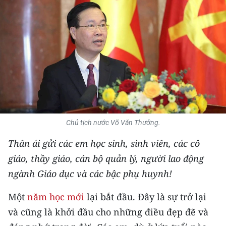
THỂ THAO
GIÁO DỤC
Y TẾ
KHOA HỌC - CÔNG NGHỆ
MÔI TRƯỜNG
Chủ tịch nước Võ Văn Thưởng.
BẠN ĐỌC
Thân ái gửi các em học sinh, sinh viên, các cô
KIỂM CHỨNG THÔNG TIN
giáo, thầy giáo, cán bộ quản lý, người lao động
ngành Giáo dục và các bậc phụ huynh!
TRI THỨC CHUYÊN SÂU
Một
năm học mới
lại bắt đầu. Đây là sự trở lại
54 DÂN TỘC VIỆT NAM
và cũng là khởi đầu cho những điều đẹp đẽ và