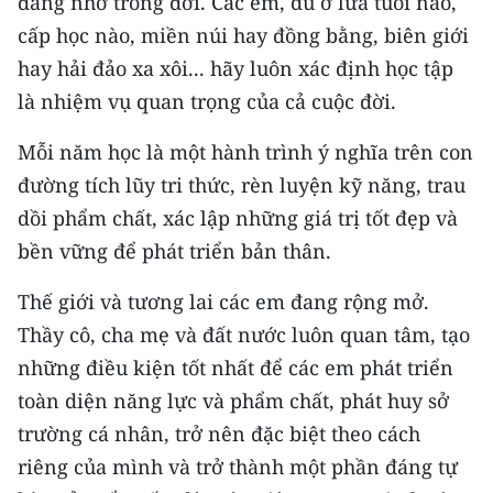
đáng nhớ trong đời. Các em, dù ở lứa tuổi nào,
CHƯƠNG TRÌNH OCOP - MỖI XÃ
cấp học nào, miền núi hay đồng bằng, biên giới
MỘT SẢN PHẨM
hay hải đảo xa xôi... hãy luôn xác định học tập
là nhiệm vụ quan trọng của cả cuộc đời.
RADIO
Mỗi năm học là một hành trình ý nghĩa trên con
MEDIA CENTER
đường tích lũy tri thức, rèn luyện kỹ năng, trau
E-Magazine
dồi phẩm chất, xác lập những giá trị tốt đẹp và
bền vững để phát triển bản thân.
Video
Thế giới và tương lai các em đang rộng mở.
Media Chính trị
Thầy cô, cha mẹ và đất nước luôn quan tâm, tạo
Media Kinh tế
những điều kiện tốt nhất để các em phát triển
toàn diện năng lực và phẩm chất, phát huy sở
Media Văn hóa
trường cá nhân, trở nên đặc biệt theo cách
Media Xã hội
riêng của mình và trở thành một phần đáng tự