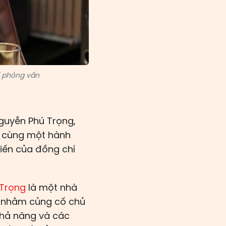
i phỏng vấn
Nguyễn Phú Trọng,
i cùng một hành
iến của đồng chí
 Trọng
là một nhà
h nhằm củng cố chủ
ả năng ​​và các