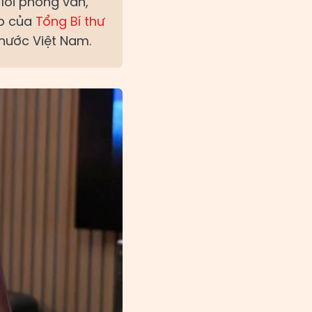
lời phỏng vấn,
óp của
Tổng Bí thư
 nước Việt Nam.