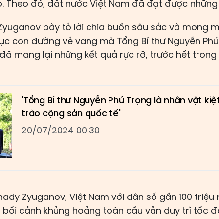
. Theo đó, đất nước Việt Nam đã đạt được những k
yuganov bày tỏ lời chia buồn sâu sắc và mong m
tục con đường vẻ vang mà Tổng Bí thư Nguyễn Phú
đã mang lại những kết quả rực rỡ, trước hết trong l
'Tổng Bí thư Nguyễn Phú Trọng là nhân vật ki
trào cộng sản quốc tế'
20/07/2024 00:30
ady Zyuganov, Việt Nam với dân số gần 100 triệu 
bối cảnh khủng hoảng toàn cầu vẫn duy trì tốc độ 