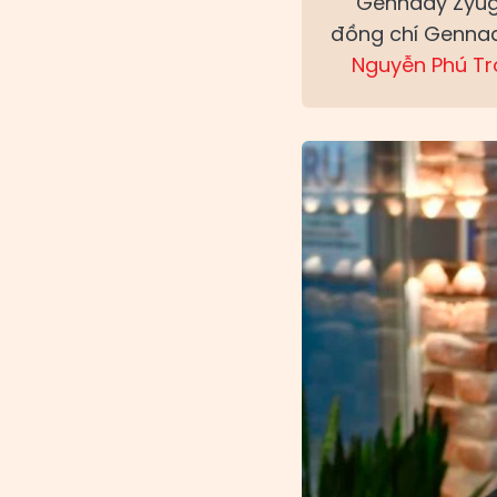
Gennady Zyuga
đồng chí Gennad
Nguyễn Phú T