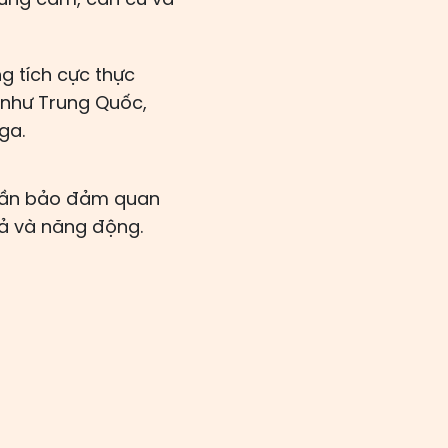
g tích cực thực
 như Trung Quốc,
ga.
phần bảo đảm quan
uả và năng động.