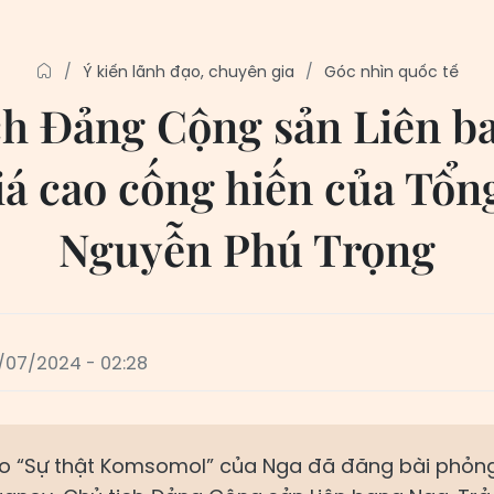
Ý kiến lãnh đạo, chuyên gia
Góc nhìn quốc tế
ch Đảng Cộng sản Liên b
á cao cống hiến của Tổn
Nguyễn Phú Trọng
/07/2024 - 02:28
o “Sự thật Komsomol” của Nga đã đăng bài phỏn