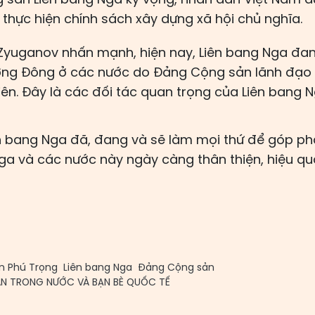
 thực hiện chính sách xây dựng xã hội chủ nghĩa.
yuganov nhấn mạnh, hiện nay, Liên bang Nga đan
ớng Đông ở các nước do Đảng Cộng sản lãnh đạo
iên. Đây là các đối tác quan trọng của Liên bang N
n bang Nga đã, đang và sẽ làm mọi thứ để góp 
Nga và các nước này ngày càng thân thiện, hiệu q
n Phú Trọng
Liên bang Nga
Đảng Cộng sản
ÂN TRONG NƯỚC VÀ BẠN BÈ QUỐC TẾ