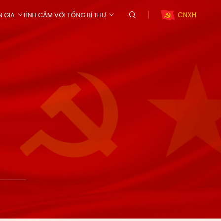
CNXH
N GIA
TÌNH CẢM VỚI TỔNG BÍ THƯ