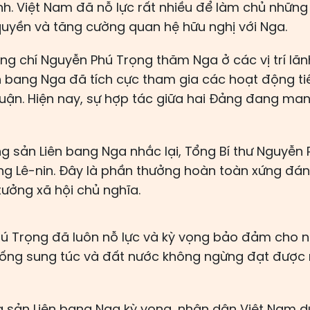
ịnh. Việt Nam đã nỗ lực rất nhiều để làm chủ nhữn
quyền và tăng cường quan hệ hữu nghị với Nga.
ng chí Nguyễn Phú Trọng thăm Nga ở các vị trí lã
 bang Nga đã tích cực tham gia các hoạt động tiế
huận. Hiện nay, sự hợp tác giữa hai Đảng đang man
 sản Liên bang Nga nhắc lại, Tổng Bí thư Nguyễn
ởng Lê-nin. Đây là phần thưởng hoàn toàn xứng đ
 tưởng xã hội chủ nghĩa.
ú Trọng đã luôn nỗ lực và kỳ vọng bảo đảm cho 
ống sung túc và đất nước không ngừng đạt được 
 sản Liên bang Nga kỳ vọng, nhân dân Việt Nam 