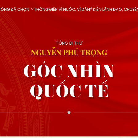
ĐƯỜNG ĐÃ CHỌN
THÔNG ĐIỆP VÌ NƯỚC, VÌ DÂN
Ý KIẾN LÃNH ĐẠO, CHUYÊ
TỔNG BÍ THƯ
NGUYỄN PHÚ TRỌNG
GÓC NHÌN
QUỐC TẾ