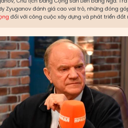
nov, Chủ tịch Đảng Cộng sản Liên bang Nga. Trả 
y Zyuganov đánh giá cao vai trò, những đóng g
rọng
đối với công cuộc xây dựng và phát triển đất