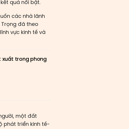
ết quả nổi bật.
uốn các nhà lãnh
 Trọng đã theo
ĩnh vực kinh tế và
ệt xuất trong phong
người, một đất
phát triển kinh tế-