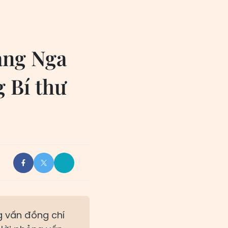
ang Nga
g Bí thư
g vấn đồng chí