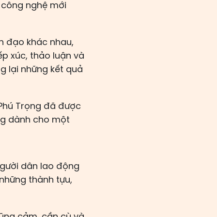
g công nghệ mới
nh đạo khác nhau,
p xúc, thảo luận và
g lại những kết quả
 Phú Trọng đã được
áng dành cho một
người dân lao động
những thành tựu,
dũng cảm, cần cù và