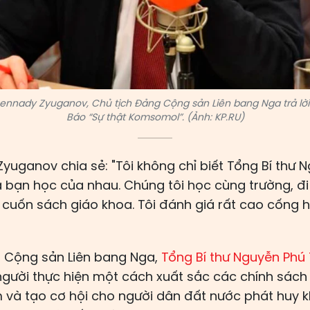
ennady Zyuganov, Chủ tịch Đảng Cộng sản Liên bang Nga trả lờ
Báo “Sự thật Komsomol”. (Ảnh: KP.RU)
uganov chia sẻ: "Tôi không chỉ biết Tổng Bí thư 
à bạn học của nhau. Chúng tôi học cùng trường, đ
 cuốn sách giáo khoa. Tôi đánh giá rất cao cống h
 Cộng sản Liên bang Nga,
Tổng Bí thư Nguyễn Phú
 người thực hiện một cách xuất sắc các chính sác
 và tạo cơ hội cho người dân đất nước phát huy kh