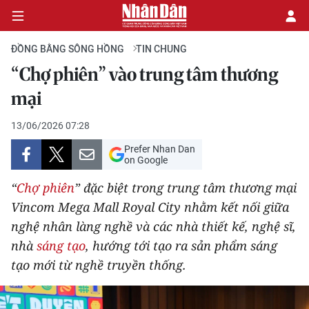
ĐỒNG BẰNG SÔNG HỒNG
TIN CHUNG
“Chợ phiên” vào trung tâm thương
CHÍNH TRỊ
mại
KINH TẾ
13/06/2026 07:28
Prefer Nhan Dan
VĂN HÓA
on Google
“
Chợ phiên
” đặc biệt trong trung tâm thương mại
XÃ HỘI
Vincom Mega Mall Royal City nhằm kết nối giữa
nghệ nhân làng nghề và các nhà thiết kế, nghệ sĩ,
PHÁP LUẬT
nhà
sáng tạo
, hướng tới tạo ra sản phẩm sáng
DU LỊCH
tạo mới từ nghề truyền thống.
THẾ GIỚI