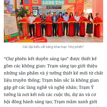
TIN MỚI
TIN ĐỊA PHƯƠNG
Trung du và miền núi phía Bắc
Đồng bằng sông Hồng
Các đại biểu cắt băng khai mạc "chợ phiên".
Bắc Trung Bộ
“Chợ phiên kết duyên sáng tạo” được thiết kế
Duyên hải Nam Trung Bộ và Tây
Nguyên
gồm các không gian: Trạm sáng tạo giới thiệu
những sản phẩm và ý tưởng thiết kế mới từ chất
Đông Nam Bộ
liệu truyền thống; Trạm bản sắc là không gian
Đồng bằng sông Cửu Long
gặp gỡ các làng nghề và nghệ nhân; Trạm Ý
tưởng là nơi kết nối các cuộc thi, dự án và cơ
Chuyên trang Hà Nội
hội đồng hành sáng tạo; Trạm mầm xanh giới
Chuyên trang TP. Hồ Chí Minh