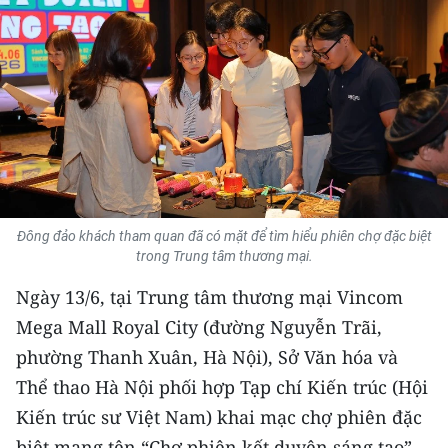
THỂ THAO
GIÁO DỤC
Y TẾ
KHOA HỌC - CÔNG NGHỆ
MÔI TRƯỜNG
Đông đảo khách tham quan đã có mặt để tìm hiểu phiên chợ đặc biệt
trong Trung tâm thương mại.
BẠN ĐỌC
Ngày 13/6, tại Trung tâm thương mại Vincom
KIỂM CHỨNG THÔNG TIN
Mega Mall Royal City (đường Nguyễn Trãi,
phường Thanh Xuân, Hà Nội), Sở Văn hóa và
TRI THỨC CHUYÊN SÂU
Thể thao Hà Nội phối hợp Tạp chí Kiến trúc (Hội
54 DÂN TỘC VIỆT NAM
Kiến trúc sư Việt Nam) khai mạc chợ phiên đặc
biệt mang tên “Chợ phiên kết duyên sáng tạo”.