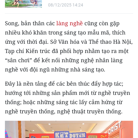
Media Pháp luật
08/12/2025 14:24
Media Du lịch
Song, bản thân các
làng nghề
cũng còn gặp
Media Thế giới
nhiều khó khăn trong sáng tạo mẫu mã, thích
ứng với thời đại. Sở Văn hóa và Thể thao Hà Nội,
Media Thể thao
Tạp chí Kiến trúc đã phối hợp nhằm tạo ra một
Media Giáo dục
“sân chơi” để kết nối những nghệ nhân làng
nghề với đội ngũ những nhà sáng tạo.
Media Y tế
Đây là nền tảng để các bên thúc đẩy hợp tác;
Media Khoa học - Công nghệ
hướng tới những sản phẩm mới từ nghề truyền
Media Môi trường
thống; hoặc những sáng tác lấy cảm hứng từ
nghề truyền thống, nghệ thuật truyền thống.
Ảnh
Infographic