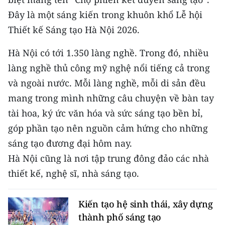
CHƯƠNG TRÌNH OCOP - MỖI XÃ
Đây là một sáng kiến trong khuôn khổ Lễ hội
MỘT SẢN PHẨM
Thiết kế Sáng tạo Hà Nội 2026.
RADIO
Hà Nội có tới 1.350 làng nghề. Trong đó, nhiều
làng nghề thủ công mỹ nghệ nổi tiếng cả trong
MEDIA CENTER
và ngoài nước. Mỗi làng nghề, mỗi di sản đều
E-Magazine
mang trong mình những câu chuyện về bàn tay
tài hoa, ký ức văn hóa và sức sáng tạo bền bỉ,
Video
góp phần tạo nên nguồn cảm hứng cho những
Media Chính trị
sáng tạo đương đại hôm nay.
Hà Nội cũng là nơi tập trung đông đảo các nhà
Media Kinh tế
thiết kế, nghệ sĩ, nhà sáng tạo.
Media Văn hóa
Kiến tạo hệ sinh thái, xây dựng
Media Xã hội
thành phố sáng tạo