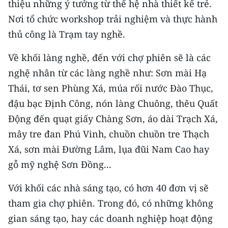
thiệu những ý tưởng từ thế hệ nhà thiết kế trẻ.
Nơi tổ chức workshop trải nghiệm và thực hành
CHUYÊN ĐỀ
thủ công là Trạm tay nghề.
CÁC CHUYÊN TRANG
Về khối làng nghề, đến với chợ phiên sẽ là các
nghệ nhân từ các làng nghề như: Sơn mài Hạ
VỀ BÁO NHÂN DÂN
Thái, tơ sen Phùng Xá, múa rối nước Đào Thục,
đậu bạc Định Công, nón làng Chuông, thêu Quất
THỜI NAY
Động đến quạt giấy Chàng Sơn, áo dài Trạch Xá,
NHÂN DÂN CUỐI TUẦN
mây tre đan Phú Vinh, chuồn chuồn tre Thạch
Xá, sơn mài Đường Lâm, lụa đũi Nam Cao hay
NHÂN DÂN HẰNG THÁNG
gỗ mỹ nghệ Sơn Đồng...
MUA BÁO
Với khối các nhà sáng tạo, có hơn 40 đơn vị sẽ
ĐỌC BÁO IN
tham gia chợ phiên. Trong đó, có những không
gian sáng tạo, hay các doanh nghiệp hoạt động