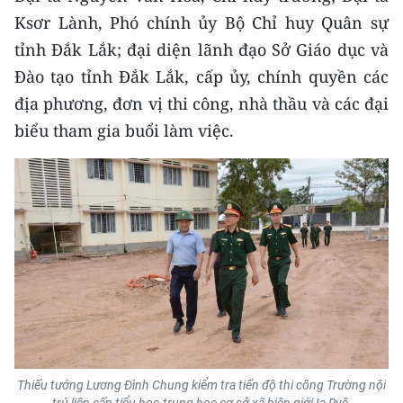
CHƯƠNG TRÌNH OCOP - MỖI XÃ
Ksơr Lành, Phó chính ủy Bộ Chỉ huy Quân sự
MỘT SẢN PHẨM
tỉnh Đắk Lắk; đại diện lãnh đạo Sở Giáo dục và
Đào tạo tỉnh Đắk Lắk, cấp ủy, chính quyền các
RADIO
địa phương, đơn vị thi công, nhà thầu và các đại
biểu tham gia buổi làm việc.
MEDIA CENTER
E-Magazine
Video
Media Chính trị
Media Kinh tế
Media Văn hóa
Media Xã hội
Thiếu tướng Lương Đình Chung kiểm tra tiến độ thi công Trường nội