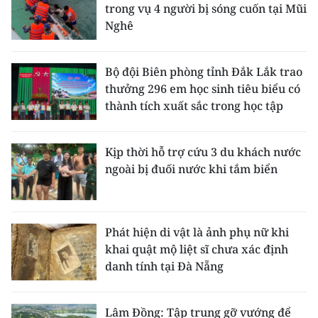
trong vụ 4 người bị sóng cuốn tại Mũi
Nghê
Bộ đội Biên phòng tỉnh Đắk Lắk trao
thưởng 296 em học sinh tiêu biểu có
thành tích xuất sắc trong học tập
Kịp thời hỗ trợ cứu 3 du khách nước
ngoài bị đuối nước khi tắm biển
Phát hiện di vật là ảnh phụ nữ khi
khai quật mộ liệt sĩ chưa xác định
danh tính tại Đà Nẵng
Lâm Đồng: Tập trung gỡ vướng để