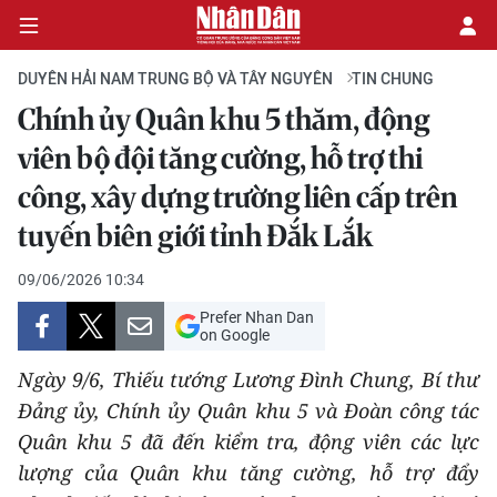
DUYÊN HẢI NAM TRUNG BỘ VÀ TÂY NGUYÊN
TIN CHUNG
Chính ủy Quân khu 5 thăm, động
CHÍNH TRỊ
viên bộ đội tăng cường, hỗ trợ thi
công, xây dựng trường liên cấp trên
KINH TẾ
tuyến biên giới tỉnh Đắk Lắk
VĂN HÓA
09/06/2026 10:34
XÃ HỘI
Prefer Nhan Dan
on Google
PHÁP LUẬT
Ngày 9/6, Thiếu tướng Lương Đình Chung, Bí thư
Đảng ủy, Chính ủy Quân khu 5 và Đoàn công tác
DU LỊCH
Quân khu 5 đã đến kiểm tra, động viên các lực
THẾ GIỚI
lượng của Quân khu tăng cường, hỗ trợ đẩy