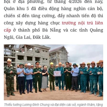
hội ở địa phương, từ tháng 4/2026 đến nay,
Quân khu 5 đã điều động hàng nghìn cán bộ,
CHUYÊN ĐỀ
chiến sĩ đến tăng cường, đẩy nhanh tiến độ thi
CÁC CHUYÊN TRANG
công xây dựng hàng chục
trường nội trú liên
cấp
ở thành phố Đà Nẵng và các tỉnh Quảng
Ngãi, Gia Lai, Đắk Lắk.
VỀ BÁO NHÂN DÂN
THỜI NAY
NHÂN DÂN CUỐI TUẦN
NHÂN DÂN HẰNG THÁNG
MUA BÁO
ĐỌC BÁO IN
Thiếu tướng Lương Đình Chung và đại diện các sở, ngành thăm, tặng