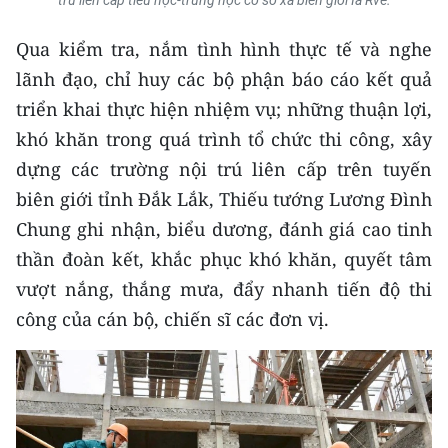
trú liên cấp tiểu học-trung học cơ sở xã biên giới Ia Rvê.
Media Pháp luật
Qua kiểm tra, nắm tình hình thực tế và nghe
Media Du lịch
lãnh đạo, chỉ huy các bộ phận báo cáo kết quả
Media Thế giới
triển khai thực hiện nhiệm vụ; những thuận lợi,
khó khăn trong quá trình tổ chức thi công, xây
Media Thể thao
dựng các trường nội trú liên cấp trên tuyến
Media Giáo dục
biên giới tỉnh Đắk Lắk, Thiếu tướng Lương Đình
Chung ghi nhận, biểu dương, đánh giá cao tinh
Media Y tế
thần đoàn kết, khắc phục khó khăn, quyết tâm
Media Khoa học - Công nghệ
vượt nắng, thắng mưa, đẩy nhanh tiến độ thi
Media Môi trường
công của cán bộ, chiến sĩ các đơn vị.
Ảnh
Infographic