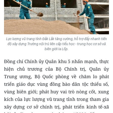
TIN MỚI
TIN ĐỊA PHƯƠNG
Trung du và miền núi phía Bắc
Lực lượng vũ trang tỉnh Đắk Lắk tăng cường, hỗ trợ đẩy nhanh tiến
Đồng bằng sông Hồng
độ xây dựng Trường nội trú liên cấp tiểu học - trung học cơ sở xã
biên giới Ia Lốp.
Bắc Trung Bộ
Đồng chí Chính ủy Quân khu 5 nhấn mạnh, thực
Duyên hải Nam Trung Bộ và Tây
Nguyên
hiện chủ trương của Bộ Chính trị, Quân ủy
Trung ương, Bộ Quốc phòng về chăm lo phát
Đông Nam Bộ
triển giáo dục vùng đồng bào dân tộc thiểu số,
Đồng bằng sông Cửu Long
vùng biên giới; phát huy vai trò nòng cốt, xung
kích của lực lượng vũ trang tỉnh trong tham gia
Chuyên trang Hà Nội
xây dựng cơ sở chính trị, phát triển kinh tế-xã
Chuyên trang TP. Hồ Chí Minh