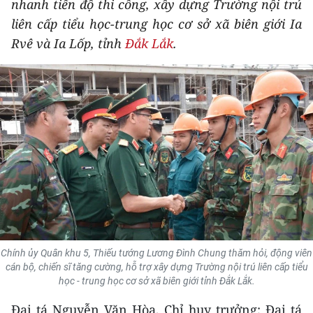
nhanh tiến độ thi công, xây dựng Trường nội trú
THỂ THAO
liên cấp tiểu học-trung học cơ sở xã biên giới Ia
Rvê và Ia Lốp, tỉnh
Đắk Lắk
.
GIÁO DỤC
Y TẾ
KHOA HỌC - CÔNG NGHỆ
MÔI TRƯỜNG
BẠN ĐỌC
KIỂM CHỨNG THÔNG TIN
TRI THỨC CHUYÊN SÂU
Chính ủy Quân khu 5, Thiếu tướng Lương Đình Chung thăm hỏi, động viên
cán bộ, chiến sĩ tăng cường, hỗ trợ xây dựng Trường nội trú liên cấp tiểu
học - trung học cơ sở xã biên giới tỉnh Đắk Lắk.
54 DÂN TỘC VIỆT NAM
Đại tá Nguyễn Văn Hòa, Chỉ huy trưởng; Đại tá