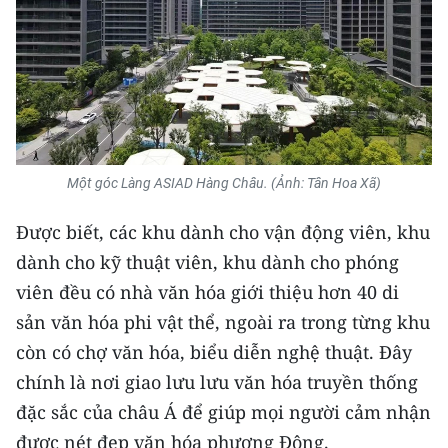
CHUYÊN ĐỀ
CÁC CHUYÊN TRANG
VỀ BÁO NHÂN DÂN
Một góc Làng ASIAD Hàng Châu. (Ảnh: Tân Hoa Xã)
THỜI NAY
Được biết, các khu dành cho vận động viên, khu
NHÂN DÂN CUỐI TUẦN
dành cho kỹ thuật viên, khu dành cho phóng
viên đều có nhà văn hóa giới thiệu hơn 40 di
NHÂN DÂN HẰNG THÁNG
sản văn hóa phi vật thể, ngoài ra trong từng khu
MUA BÁO
còn có chợ văn hóa, biểu diễn nghệ thuật. Đây
chính là nơi giao lưu lưu văn hóa truyền thống
ĐỌC BÁO IN
đặc sắc của châu Á để giúp mọi người cảm nhận
được nét đẹp văn hóa phương Đông.