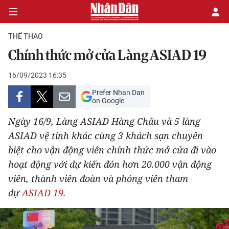
THỂ THAO
Chính thức mở cửa Làng ASIAD 19
CHÍNH TRỊ
16/09/2023 16:35
Prefer Nhan Dan
KINH TẾ
on Google
VĂN HÓA
Ngày 16/9, Làng ASIAD Hàng Châu và 5 làng
ASIAD vệ tinh khác cùng 3 khách sạn chuyên
XÃ HỘI
biệt cho vận động viên chính thức mở cửa đi vào
hoạt động với dự kiến đón hơn 20.000 vận động
PHÁP LUẬT
viên, thành viên đoàn và phóng viên tham
dự
ASIAD 19.
DU LỊCH
THẾ GIỚI