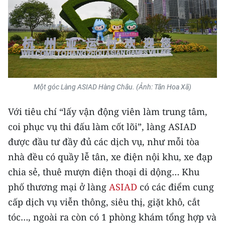
Media Pháp luật
Media Du lịch
Media Thế giới
Media Thể thao
Một góc Làng ASIAD Hàng Châu. (Ảnh: Tân Hoa Xã)
Media Giáo dục
Với tiêu chí “lấy vận động viên làm trung tâm,
Media Y tế
coi phục vụ thi đấu làm cốt lõi”, làng ASIAD
Media Khoa học - Công nghệ
được đầu tư đầy đủ các dịch vụ, như mỗi tòa
nhà đều có quầy lễ tân, xe điện nội khu, xe đạp
Media Môi trường
chia sẻ, thuê mượn điện thoại di dộng… Khu
Ảnh
phố thương mại ở làng
ASIAD
có các điểm cung
cấp dịch vụ viễn thông, siêu thị, giặt khô, cắt
Infographic
tóc…, ngoài ra còn có 1 phòng khám tổng hợp và