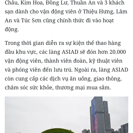
Châu, Kim Hoa, Đồng Lư, Thuần An và 3 khách
CHƯƠNG TRÌNH OCOP - MỖI XÃ
MỘT SẢN PHẨM
sạn dành cho vận động viên ở Thiệu Hưng, Lâm
An và Túc Sơn cũng chính thức đi vào hoạt
động.
RADIO
Trong thời gian diễn ra sự kiện thể thao hàng
MEDIA CENTER
đầu khu vực, các làng ASIAD sẽ đón hơn 20.000
E-Magazine
vận động viên, thành viên đoàn, kỹ thuật viên
và phóng viên đến lưu trú. Ngoài ra, làng ASIAD
Video
còn cung cấp các dịch vụ ăn uống, giao thông,
Media Chính trị
chăm sóc sức khỏe, thương mại mua sắm.
Media Kinh tế
Media Văn hóa
Media Xã hội