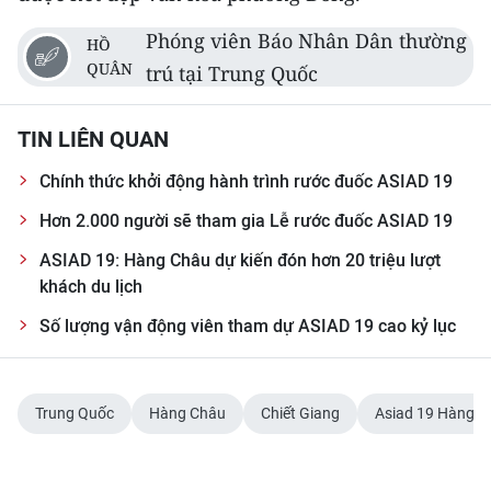
ENGLISH
Phóng viên Báo Nhân Dân thường
HỒ
中文
QUÂN
trú tại Trung Quốc
FRANÇAIS
TIN LIÊN QUAN
РУССКИЙ
Chính thức khởi động hành trình rước đuốc ASIAD 19
Hơn 2.000 người sẽ tham gia Lễ rước đuốc ASIAD 19
ESPAÑOL
ASIAD 19: Hàng Châu dự kiến đón hơn 20 triệu lượt
한국어
khách du lịch
Số lượng vận động viên tham dự ASIAD 19 cao kỷ lục
Trung Quốc
Hàng Châu
Chiết Giang
Asiad 19 Hàng C