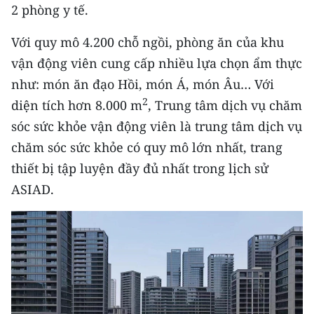
2 phòng y tế.
TIN MỚI
Với quy mô 4.200 chỗ ngồi, phòng ăn của khu
TIN ĐỊA PHƯƠNG
vận động viên cung cấp nhiều lựa chọn ẩm thực
Trung du và miền núi phía Bắc
như: món ăn đạo Hồi, món Á, món Âu… Với
2
diện tích hơn 8.000 m
, Trung tâm dịch vụ chăm
Đồng bằng sông Hồng
sóc sức khỏe vận động viên là trung tâm dịch vụ
Bắc Trung Bộ
chăm sóc sức khỏe có quy mô lớn nhất, trang
thiết bị tập luyện đầy đủ nhất trong lịch sử
Duyên hải Nam Trung Bộ và Tây
ASIAD.
Nguyên
Đông Nam Bộ
Đồng bằng sông Cửu Long
Chuyên trang Hà Nội
Chuyên trang TP. Hồ Chí Minh