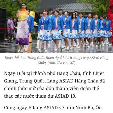
THỂ THAO
GIÁO DỤC
Y TẾ
KHOA HỌC - CÔNG NGHỆ
MÔI TRƯỜNG
Đoàn thể thao Trung Quốc tham dự lễ khai trương Làng ASIAD Hàng
Châu. (Ảnh: Tân Hoa Xã)
BẠN ĐỌC
Ngày 16/9 tại thành phố Hàng Châu, tỉnh Chiết
KIỂM CHỨNG THÔNG TIN
Giang, Trung Quốc, Làng ASIAD Hàng Châu đã
chính thức mở cửa đón thành viên đoàn thể
TRI THỨC CHUYÊN SÂU
thao các nước tham dự ASIAD 19.
54 DÂN TỘC VIỆT NAM
Cùng ngày, 5 làng ASIAD vệ tinh Ninh Ba, Ôn