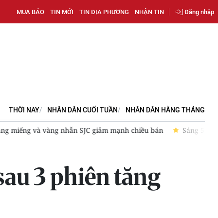
MUA BÁO
TIN MỚI
TIN ĐỊA PHƯƠNG
NHẬN TIN
Đăng nhập
THỜI NAY
NHÂN DÂN CUỐI TUẦN
NHÂN DÂN HẰNG THÁNG
àng miếng và vàng nhẫn SJC giảm mạnh chiều bán
Sáng 5/8, g
sau 3 phiên tăng