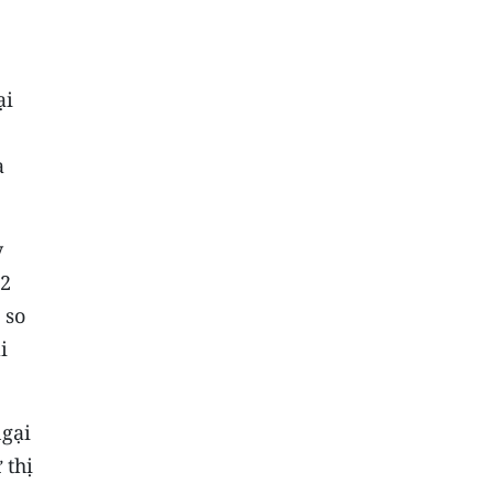
ại
à
y
 2
 so
i
ngại
 thị