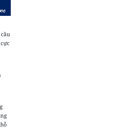
 cầu
 cực
m
g
ang
 hỗ