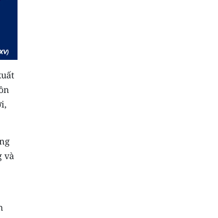
xuất
uồn
i,
ong
g và
h