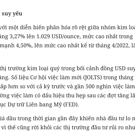
n suy yếu
 với một diễn biến phân hóa rõ rệt giữa nhóm kim lo
tăng 3,27% lên 1.029 USD/ounce, mức cao nhất trong
 mạnh 4,50%, lên mức cao nhất kể từ tháng 4/2022, l
hị trường kim loại quý trong bối cảnh đồng USD su
ăng. Số liệu Cơ hội việc làm mới (JOLTS) trong tháng
hấp hơn so với cả kỳ trước và gần 500 nghìn việc làm
ờng việc làm có dấu hiệu thu hẹp sau các đợt tăng lã
ục Dự trữ Liên bang Mỹ (FED).
giá dầu trong thời gian gần đây khiến nhà đầu tư lo 
vì thế cũng rời khỏi các thị trường đầu tư rủi ro như