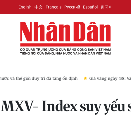
English
中文
Français
Русский
Español
한국어
nước và thế giới duy trì đà tăng ổn định
Giá vàng ngày 4/8: V
 MXV- Index suy yếu 