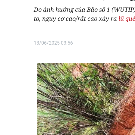
Do ảnh hưởng của Bão số 1 (WUTIP),
to, nguy cơ cao/rất cao xảy ra
lũ qué
13/06/2025 03:56