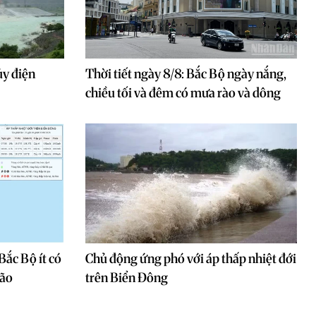
ủy điện
Thời tiết ngày 8/8: Bắc Bộ ngày nắng,
chiều tối và đêm có mưa rào và dông
 Bắc Bộ ít có
Chủ động ứng phó với áp thấp nhiệt đới
bão
trên Biển Đông