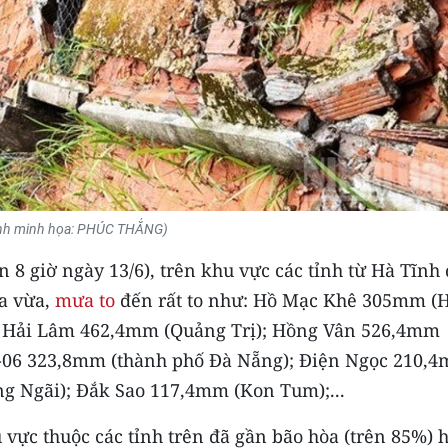
nh minh họa: PHÚC THẮNG)
n 8 giờ ngày 13/6), trên khu vực các tỉnh từ Hà Tĩnh
a vừa,
mưa to
đến rất to như: Hồ Mạc Khê 305mm (
; Hải Lâm 462,4mm (Quảng Trị); Hồng Vân 526,4mm
-06 323,8mm (thành phố Đà Nẵng); Điện Ngọc 210,
 Ngãi); Đắk Sao 117,4mm (Kon Tum);...
 vực thuộc các tỉnh trên đã gần bão hòa (trên 85%) 