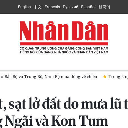
English
中文
Français
Русский
Español
한국어
 Bộ và Trung Bộ tiếp tục có nắng nóng gay gắt, có nơi trên 38 độ C
 sạt lở đất do mưa lũ t
 Ngãi và Kon Tum