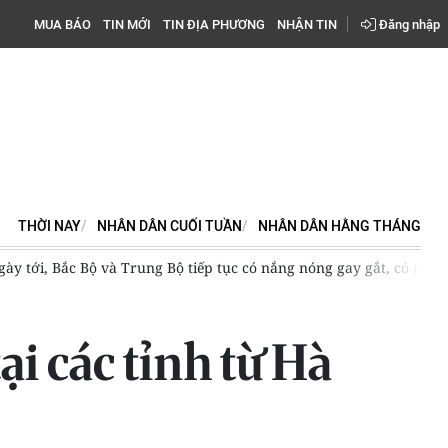
MUA BÁO
TIN MỚI
TIN ĐỊA PHƯƠNG
NHẬN TIN
Đăng nhập
THỜI NAY
NHÂN DÂN CUỐI TUẦN
NHÂN DÂN HẰNG THÁNG
Cảnh báo mưa lớn, lốc, sét tại cao nguyên Trung Bộ và Nam 
ại các tỉnh từ Hà