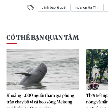
cảnh báo lũ quét
mưa lớn Hà Tĩnh
CÓ THỂ BẠN QUAN TÂM
Khoảng 1.000 người tham gia phong
Thời tiết n
trào chạy bộ vì cá heo sông Mekong
nóng và nắ