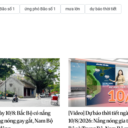
Bão số 1
ứng phó Bão số 1
mưa lớn
dự báo thời tiết
gày 10/8: Bắc Bộ có nắng
[Video] Dự báo thời tiết ng
ng nóng gay gắt, Nam Bộ
10/8/2026: Nắng nóng gia 