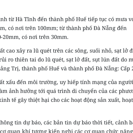
 tỉnh từ Hà Tĩnh đến thành phố Huế tiếp tục có mưa v
mm, có nơi trên 100mm; từ thành phố Đà Nẵng đến
0-20mm, có nơi trên 30mm.
ất cao xảy ra lũ quét trên các sông, suối nhỏ, sạt lở đ
i ro thiên tai do lũ quét, sạt lở đất, sụt lún đất do 
uảng Trị, thành phố Huế và thành phố Đà Nẵng: Cấp 
g rất xấu đến môi trường, uy hiếp tính mạng của ngườ
 làm ảnh hưởng tới quá trình di chuyển của các phư
kinh tế gây thiệt hại cho các hoạt động sản xuất, hoạt
ông tin dự báo, các bản tin dự báo thời tiết, cảnh 
 cơ quan khí tượng kiến nghị các cơ quan chức năng