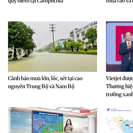
quý hiếm tại Campuchia
mưa rào và
Cảnh báo mưa lớn, lốc, sét tại cao
Vietjet đượ
nguyên Trung Bộ và Nam Bộ
Thương hiệu
trưởng xan