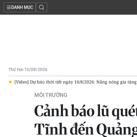
DANH MỤC
Thứ Hai 10/08/2026
 và Trung Bộ, Nam Bộ mưa dông về chiều
Trong 2 ngày tới, Bắc
MÔI TRƯỜNG
Cảnh báo lũ quét,
Tĩnh đến Quảng