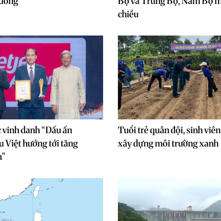
 dông
Bộ và Trung Bộ, Nam Bộ m
chiều
c vinh danh “Dấu ấn
Tuổi trẻ quân đội, sinh viê
 Việt hướng tới tăng
xây dựng môi trường xanh
h”