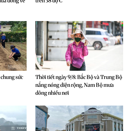
ưa dông về
trên 38 độ C
n chung sức
Thời tiết ngày 9/8: Bắc Bộ và Trung Bộ
nắng nóng diện rộng, Nam Bộ mưa
dông nhiều nơi