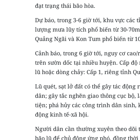
đạt trạng thái bão hòa.
Dự báo, trong 3-6 giờ tới, khu vực các
lượng mưa lũy tích phổ biến từ 30-70
Quảng Ngãi và Kon Tum phổ biến từ 1
Cảnh báo, trong 6 giờ tới, nguy cơ cao/r
trên sườn dốc tại nhiều huyện. Cấp độ rủ
lũ hoặc dòng chảy: Cấp 1, riêng tỉnh Q
Lũ quét, sạt lở đất có thể gây tác độn
dân; gây tắc nghẽn giao thông cục bộ,
tiện; phá hủy các công trình dân sinh, 
động kinh tế-xã hội.
Người dân cần thường xuyên theo dõi th
bão lũ để chủ động ứng phó, đồng thời