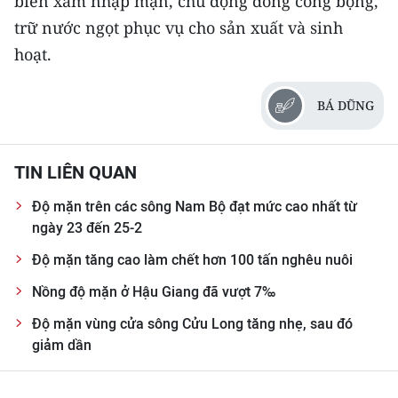
biến xâm nhập mặn, chủ động đóng cống bọng,
Media Pháp luật
trữ nước ngọt phục vụ cho sản xuất và sinh
Media Du lịch
hoạt.
Media Thế giới
BÁ DŨNG
Media Thể thao
Media Giáo dục
TIN LIÊN QUAN
Media Y tế
Độ mặn trên các sông Nam Bộ đạt mức cao nhất từ
ngày 23 đến 25-2
Media Khoa học - Công nghệ
Độ mặn tăng cao làm chết hơn 100 tấn nghêu nuôi
Media Môi trường
Nồng độ mặn ở Hậu Giang đã vượt 7‰
Ảnh
Độ mặn vùng cửa sông Cửu Long tăng nhẹ, sau đó
giảm dần
Infographic