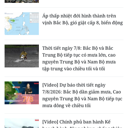
CHUYÊN ĐỀ
Áp thấp nhiệt đới hình thành trên
vịnh Bắc Bộ, gió giật cấp 8, biển động
CÁC CHUYÊN TRANG
VỀ BÁO NHÂN DÂN
Thời tiết ngày 7/8: Bắc Bộ và Bắc
Trung Bộ tiếp tục có mưa lớn, cao
THỜI NAY
nguyên Trung Bộ và Nam Bộ mưa
tập trung vào chiều tối và tối
NHÂN DÂN CUỐI TUẦN
[Video] Dự báo thời tiết ngày
NHÂN DÂN HẰNG THÁNG
7/8/2026: Bắc Bộ dần giảm mưa, Cao
nguyên Trung Bộ và Nam Bộ tiếp tục
MUA BÁO
mưa dông về chiều tối
ĐỌC BÁO IN
[Video] Chính phủ ban hành Kế