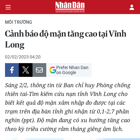
MÔI TRƯỜNG
Cảnh báo độ mặn tăng cao tại Vĩnh
CHÍNH TRỊ
Long
KINH TẾ
02/02/2023 04:20
Prefer Nhan Dan
VĂN HÓA
on Google
Sáng 2/2, thông tin từ Ban chỉ huy Phòng chống
XÃ HỘI
thiên tai-Tìm kiếm cứu nạn tỉnh Vĩnh Long cho
biết kết quả độ mặn xâm nhập đo được tại các
PHÁP LUẬT
trạm trên địa bàn tỉnh ghi nhận từ 0,1-2,7 phần
DU LỊCH
nghìn (ppt). Độ mặn đang có xu hướng tăng cao
theo kỳ triều cường rằm tháng giêng âm lịch.
THẾ GIỚI