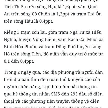
CHƯƠNG TRÌNH OCOP - MỖI XÃ
Tích Thiện trên sông Hậu là 1,6ppt; vàm Quới
MỘT SẢN PHẨM
An trên sông Cổ Chiên là 1,2ppt và trạm Trà Ôn
trên sông Hậu là 0,4ppt.
RADIO
Riêng 3 trạm còn lại, gồm trạm Ngã Tư xã Hiếu
MEDIA CENTER
Nghĩa, huyện Vũng Liêm; vàm Rạch Cái Muối xã
E-Magazine
Bình Hòa Phước và trạm Đồng Phú huyện Long
Hồ trên sông Tiền, độ mặn vẫn duy trì ở mức từ
Video
0,1 đến 0,4ppt.
Media Chính trị
Trong 2 ngày qua, các địa phương và người dân
Media Kinh tế
trên địa bàn tỉnh đều tuân thủ khuyến cáo của
ngành chức năng, kịp thời nắm bắt thông tin
Media Văn hóa
qua hệ thống tin nhắn SMS đến 293 đầu số điện
Media Xã hội
thoại và các phương tiện truyền thông về diễn