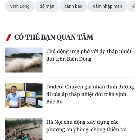
TIN MỚI
Vĩnh Long
độ mặn
cảnh báo
Xâm nhập mặn
TIN ĐỊA PHƯƠNG
Trung du và miền núi phía Bắc
CÓ THỂ BẠN QUAN TÂM
Đồng bằng sông Hồng
Chủ động ứng phó với áp thấp nhiệt
đới trên Biển Đông
Bắc Trung Bộ
Duyên hải Nam Trung Bộ và Tây
Nguyên
[Video] Chuyên gia nhận định đường
đi của áp thấp nhiệt đới trên vịnh
Đông Nam Bộ
Bắc Bộ
Đồng bằng sông Cửu Long
Hà Nội chủ động xây dựng các
Chuyên trang Hà Nội
phương án phòng, chống thiên tai
Chuyên trang TP. Hồ Chí Minh