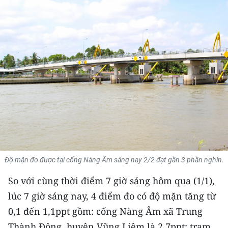
THỂ THAO
GIÁO DỤC
Y TẾ
KHOA HỌC - CÔNG NGHỆ
MÔI TRƯỜNG
BẠN ĐỌC
KIỂM CHỨNG THÔNG TIN
Độ mặn đo được tại cống Nàng Âm sáng nay 2/2 đạt gần 3 phần nghìn.
So với cùng thời điểm 7 giờ sáng hôm qua (1/1),
TRI THỨC CHUYÊN SÂU
lúc 7 giờ sáng nay, 4 điểm đo có độ mặn tăng từ
54 DÂN TỘC VIỆT NAM
0,1 đến 1,1ppt gồm: cống Nàng Âm xã Trung
Thành Đông, huyện Vũng Liêm là 2,7ppt; trạm