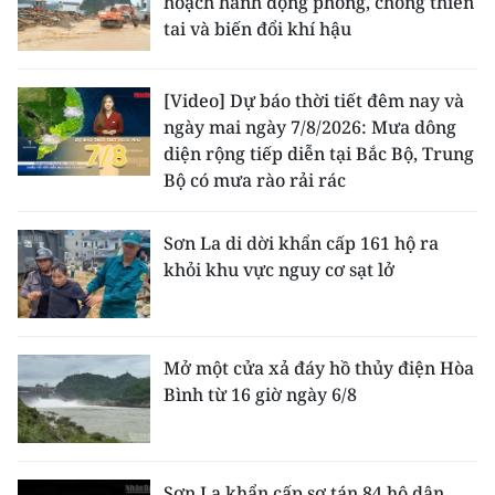
hoạch hành động phòng, chống thiên
ENGLISH
tai và biến đổi khí hậu
中文
[Video] Dự báo thời tiết đêm nay và
FRANÇAIS
ngày mai ngày 7/8/2026: Mưa dông
diện rộng tiếp diễn tại Bắc Bộ, Trung
РУССКИЙ
Bộ có mưa rào rải rác
ESPAÑOL
Sơn La di dời khẩn cấp 161 hộ ra
khỏi khu vực nguy cơ sạt lở
한국어
Mở một cửa xả đáy hồ thủy điện Hòa
Bình từ 16 giờ ngày 6/8
Sơn La khẩn cấp sơ tán 84 hộ dân