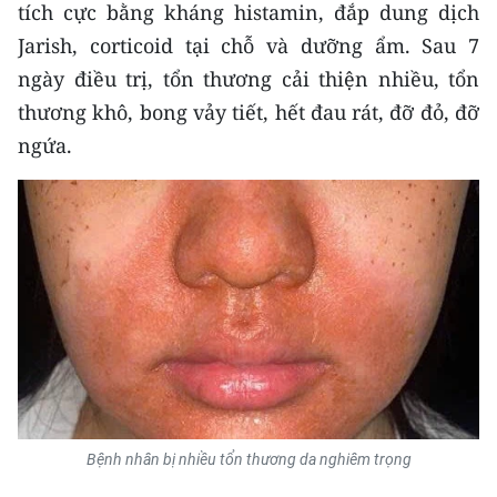
Media Pháp luật
tích cực bằng kháng histamin, đắp dung dịch
Jarish, corticoid tại chỗ và dưỡng ẩm. Sau 7
Media Du lịch
ngày điều trị, tổn thương cải thiện nhiều, tổn
Media Thế giới
thương khô, bong vảy tiết, hết đau rát, đỡ đỏ, đỡ
ngứa.
Media Thể thao
Media Giáo dục
Media Y tế
Media Khoa học - Công nghệ
Media Môi trường
Ảnh
Infographic
Bệnh nhân bị nhiều tổn thương da nghiêm trọng