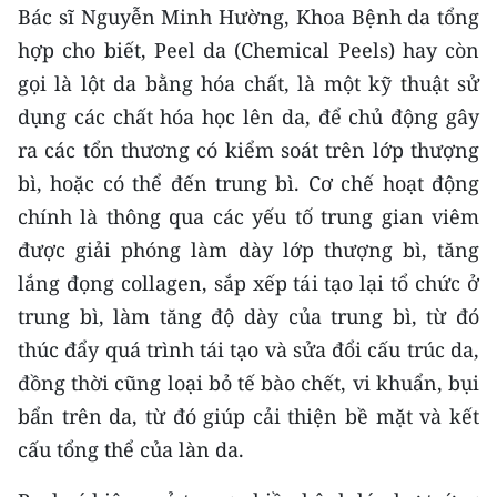
Bác sĩ Nguyễn Minh Hường, Khoa Bệnh da tổng
TIN MỚI
hợp cho biết, Peel da (Chemical Peels) hay còn
TIN ĐỊA PHƯƠNG
gọi là lột da bằng hóa chất, là một kỹ thuật sử
dụng các chất hóa học lên da, để chủ động gây
Trung du và miền núi phía Bắc
ra các tổn thương có kiểm soát trên lớp thượng
Đồng bằng sông Hồng
bì, hoặc có thể đến trung bì. Cơ chế hoạt động
chính là thông qua các yếu tố trung gian viêm
Bắc Trung Bộ
được giải phóng làm dày lớp thượng bì, tăng
Duyên hải Nam Trung Bộ và Tây
lắng đọng collagen, sắp xếp tái tạo lại tổ chức ở
Nguyên
trung bì, làm tăng độ dày của trung bì, từ đó
Đông Nam Bộ
thúc đẩy quá trình tái tạo và sửa đổi cấu trúc da,
đồng thời cũng loại bỏ tế bào chết, vi khuẩn, bụi
Đồng bằng sông Cửu Long
bẩn trên da, từ đó giúp cải thiện bề mặt và kết
Chuyên trang Hà Nội
cấu tổng thể của làn da.
Chuyên trang TP. Hồ Chí Minh