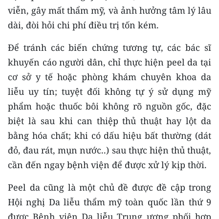
ENGLISH
viễn, gây mất thẩm mỹ, và ảnh hưởng tâm lý lâu
dài, đòi hỏi chi phí điều trị tốn kém.
中文
Để tránh các biến chứng tương tự, các bác sĩ
FRANÇAIS
khuyến cáo người dân, chỉ thực hiện peel da tại
cơ sở y tế hoặc phòng khám chuyên khoa da
РУССКИЙ
liễu uy tín; tuyệt đối không tự ý sử dụng mỹ
ESPAÑOL
phẩm hoặc thuốc bôi không rõ nguồn gốc, đặc
biệt là sau khi can thiệp thủ thuật hay lột da
한국어
bằng hóa chất; khi có dấu hiệu bất thường (dát
đỏ, đau rát, mụn nước..) sau thực hiện thủ thuật,
cần đến ngay bệnh viện để được xử lý kịp thời.
Peel da cũng là một chủ đề được đề cập trong
Hội nghị Da liễu thẩm mỹ toàn quốc lần thứ 9
được Bệnh viện Da liễu Trung ương phối hợp