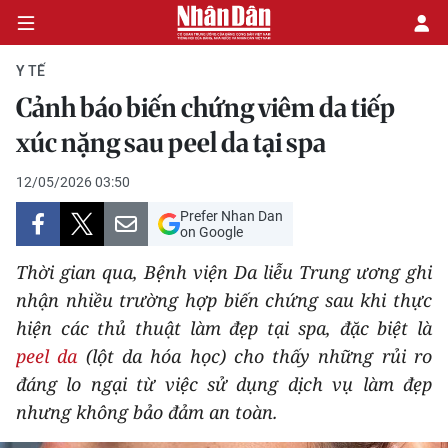
Y TẾ
Cảnh báo biến chứng viêm da tiếp
CHÍNH TRỊ
xúc nặng sau peel da tại spa
KINH TẾ
12/05/2026 03:50
Prefer Nhan Dan
VĂN HÓA
on Google
Thời gian qua, Bệnh viện Da liễu Trung ương ghi
XÃ HỘI
nhận nhiều trường hợp biến chứng sau khi thực
hiện các thủ thuật làm đẹp tại spa, đặc biệt là
PHÁP LUẬT
peel da
(lột da hóa học) cho thấy những rủi ro
DU LỊCH
đáng lo ngại từ việc sử dụng dịch vụ làm đẹp
nhưng không bảo đảm an toàn.
THẾ GIỚI