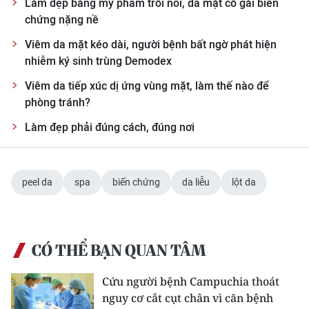
Làm đẹp bằng mỹ phẩm trôi nổi, da mặt cô gái biến
chứng nặng nề
Viêm da mặt kéo dài, người bệnh bất ngờ phát hiện
nhiễm ký sinh trùng Demodex
Viêm da tiếp xúc dị ứng vùng mặt, làm thế nào để
phòng tránh?
Làm đẹp phải đúng cách, đúng nơi
peel da
spa
biến chứng
da liễu
lột da
CÓ THỂ BẠN QUAN TÂM
Cứu người bệnh Campuchia thoát
nguy cơ cắt cụt chân vì căn bệnh