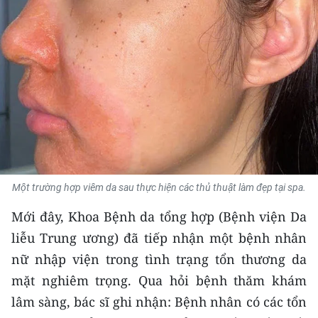
THỂ THAO
GIÁO DỤC
Y TẾ
KHOA HỌC - CÔNG NGHỆ
MÔI TRƯỜNG
BẠN ĐỌC
Một trường hợp viêm da sau thực hiện các thủ thuật làm đẹp tại spa.
Mới đây, Khoa Bệnh da tổng hợp (Bệnh viện Da
KIỂM CHỨNG THÔNG TIN
liễu Trung ương) đã tiếp nhận một bệnh nhân
TRI THỨC CHUYÊN SÂU
nữ nhập viện trong tình trạng tổn thương da
mặt nghiêm trọng. Qua hỏi bệnh thăm khám
54 DÂN TỘC VIỆT NAM
lâm sàng, bác sĩ ghi nhận: Bệnh nhân có các tổn