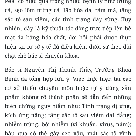
Peel có hiệu quả trong nhiều bệnh lý như trứng
cá, sẹo lõm trứng cá, lão hóa da, rám má, tăng
CHUYÊN ĐỀ
sắc tố sau viêm, các tình trạng dày sừng…Tuy
CÁC CHUYÊN TRANG
nhiên, đây là kỹ thuật tác động trực tiếp lên bề
mặt da bằng hóa chất, đòi hỏi phải được thực
hiện tại cơ sở y tế đủ điều kiện, dưới sự theo dõi
VỀ BÁO NHÂN DÂN
chặt chẽ bác sĩ chuyên khoa.
THỜI NAY
Bác sĩ Nguyễn Thị Thanh Thùy, Trưởng Khoa
NHÂN DÂN CUỐI TUẦN
Bệnh da tổng hợp lưu ý: Việc thực hiện tại các
cơ sở thiếu chuyên môn hoặc tự ý dùng sản
NHÂN DÂN HẰNG THÁNG
phẩm không rõ thành phần sẽ dẫn đến những
biến chứng nguy hiểm như: Tình trạng dị ứng,
MUA BÁO
kích ứng nặng; tăng sắc tố sau viêm dai dẳng;
ĐỌC BÁO IN
nhiễm trùng, bội nhiễm (vi khuẩn, virus, nấm);
hậu quả có thể gây sẹo xấu, mất sắc tố vĩnh