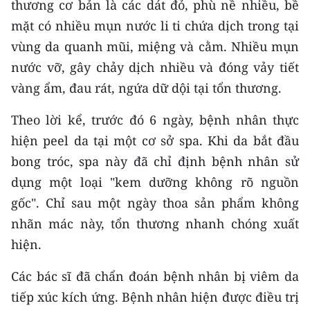
thương cơ bản là các dát đỏ, phù nề nhiều, bề
CHƯƠNG TRÌNH OCOP - MỖI XÃ
MỘT SẢN PHẨM
mặt có nhiều mụn nước li ti chứa dịch trong tại
vùng da quanh mũi, miệng và cằm. Nhiều mụn
nước vỡ, gây chảy dịch nhiều và đóng vảy tiết
RADIO
vàng ẩm, đau rát, ngứa dữ dội tại tổn thương.
MEDIA CENTER
Theo lời kể, trước đó 6 ngày, bệnh nhân thực
E-Magazine
hiện peel da tại một cơ sở spa. Khi da bắt đầu
bong tróc, spa này đã chỉ định bệnh nhân sử
Video
dụng một loại "kem dưỡng không rõ nguồn
Media Chính trị
gốc". Chỉ sau một ngày thoa sản phẩm không
nhãn mác này, tổn thương nhanh chóng xuất
Media Kinh tế
hiện.
Media Văn hóa
Các bác sĩ đã chẩn đoán bệnh nhân bị viêm da
Media Xã hội
tiếp xúc kích ứng. Bệnh nhân hiện được điều trị