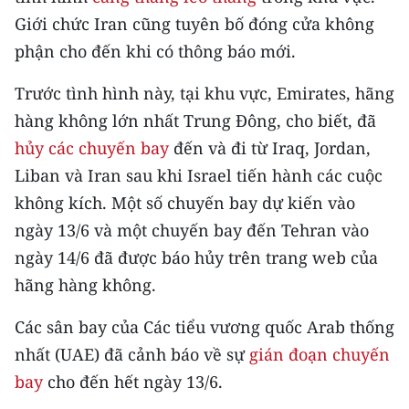
CHƯƠNG TRÌNH OCOP - MỖI XÃ
Giới chức Iran cũng tuyên bố đóng cửa không
MỘT SẢN PHẨM
phận cho đến khi có thông báo mới.
RADIO
Trước tình hình này, tại khu vực, Emirates, hãng
hàng không lớn nhất Trung Đông, cho biết, đã
MEDIA CENTER
hủy các chuyến bay
đến và đi từ Iraq, Jordan,
Liban và Iran sau khi Israel tiến hành các cuộc
E-Magazine
không kích. Một số chuyến bay dự kiến vào
Video
ngày 13/6 và một chuyến bay đến Tehran vào
Media Chính trị
ngày 14/6 đã được báo hủy trên trang web của
hãng hàng không.
Media Kinh tế
Các sân bay của Các tiểu vương quốc Arab thống
Media Văn hóa
nhất (UAE) đã cảnh báo về sự
gián đoạn chuyến
Media Xã hội
bay
cho đến hết ngày 13/6.