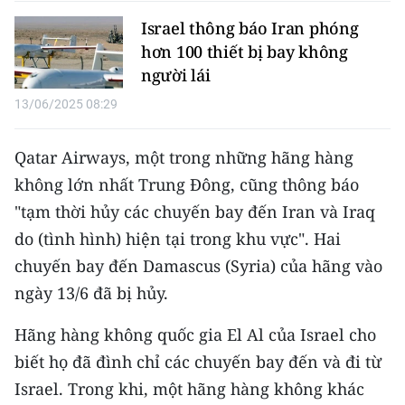
Media Pháp luật
Israel thông báo Iran phóng
Media Du lịch
hơn 100 thiết bị bay không
người lái​
Media Thế giới
13/06/2025 08:29
Media Thể thao
Qatar Airways, một trong những hãng hàng
Media Giáo dục
không lớn nhất Trung Đông, cũng thông báo
Media Y tế
"tạm thời hủy các chuyến bay đến Iran và Iraq
do (tình hình) hiện tại trong khu vực". Hai
Media Khoa học - Công nghệ
chuyến bay đến Damascus (Syria) của hãng vào
Media Môi trường
ngày 13/6 đã bị hủy.
Ảnh
Hãng hàng không quốc gia El Al của Israel cho
biết họ đã đình chỉ các chuyến bay đến và đi từ
Infographic
Israel. Trong khi, một hãng hàng không khác