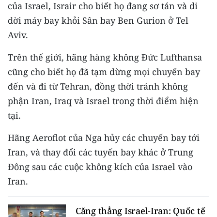
của Israel, Israir cho biết họ đang sơ tán và di
TIN MỚI
dời máy bay khỏi Sân bay Ben Gurion ở Tel
TIN ĐỊA PHƯƠNG
Aviv.
Trung du và miền núi phía Bắc
Trên thế giới, hãng hàng không Đức Lufthansa
cũng cho biết họ đã tạm dừng mọi chuyến bay
Đồng bằng sông Hồng
đến và đi từ Tehran, đồng thời tránh không
Bắc Trung Bộ
phận Iran, Iraq và Israel trong thời điểm hiện
tại.
Duyên hải Nam Trung Bộ và Tây
Nguyên
Hãng Aeroflot của Nga hủy các chuyến bay tới
Iran, và thay đổi các tuyến bay khác ở Trung
Đông Nam Bộ
Đông sau các cuộc không kích của Israel vào
Đồng bằng sông Cửu Long
Iran.
Chuyên trang Hà Nội
Căng thẳng Israel-Iran: Quốc tế
Chuyên trang TP. Hồ Chí Minh