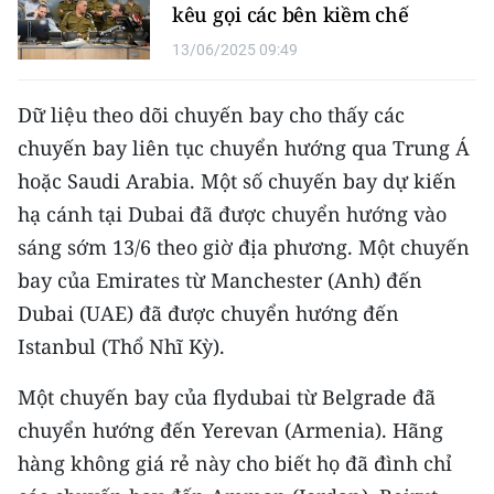
kêu gọi các bên kiềm chế
CHUYÊN ĐỀ
13/06/2025 09:49
CÁC CHUYÊN TRANG
Dữ liệu theo dõi chuyến bay cho thấy các
chuyến bay liên tục chuyển hướng qua Trung Á
VỀ BÁO NHÂN DÂN
hoặc Saudi Arabia. Một số chuyến bay dự kiến
hạ cánh tại Dubai đã được chuyển hướng vào
THỜI NAY
sáng sớm 13/6 theo giờ địa phương. Một chuyến
NHÂN DÂN CUỐI TUẦN
bay của Emirates từ Manchester (Anh) đến
Dubai (UAE) đã được chuyển hướng đến
NHÂN DÂN HẰNG THÁNG
Istanbul (Thổ Nhĩ Kỳ).
MUA BÁO
Một chuyến bay của flydubai từ Belgrade đã
chuyển hướng đến Yerevan (Armenia). Hãng
ĐỌC BÁO IN
hàng không giá rẻ này cho biết họ đã đình chỉ