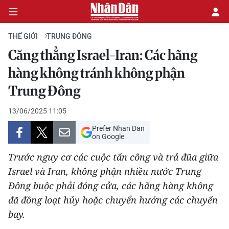
THẾ GIỚI
TRUNG ĐÔNG
Căng thẳng Israel-Iran: Các hãng
CHÍNH TRỊ
hàng không tránh không phận
Trung Đông
KINH TẾ
13/06/2025 11:05
VĂN HÓA
Prefer Nhan Dan
on Google
XÃ HỘI
Trước nguy cơ các cuộc tấn công và trả đũa giữa
PHÁP LUẬT
Israel và Iran, không phận nhiều nước Trung
Đông buộc phải đóng cửa, các hãng hàng không
DU LỊCH
đã đồng loạt hủy hoặc chuyển hướng các chuyến
bay.
THẾ GIỚI