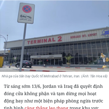
THỂ THAO
GIÁO DỤC
Y TẾ
KHOA HỌC - CÔNG NGHỆ
MÔI TRƯỜNG
BẠN ĐỌC
KIỂM CHỨNG THÔNG TIN
Nhà ga của Sân bay Quốc tế Mehrabad ở Tehran, Iran. (Ảnh: Tân Hoa xã)
Từ sáng sớm 13/6, Jordan và Iraq đã quyết định
TRI THỨC CHUYÊN SÂU
đóng cửa không phận và tạm dừng mọi hoạt
54 DÂN TỘC VIỆT NAM
động bay như một biện pháp phòng ngừa trước
tình hình
căng thẳng leo thang
trong khu vực.