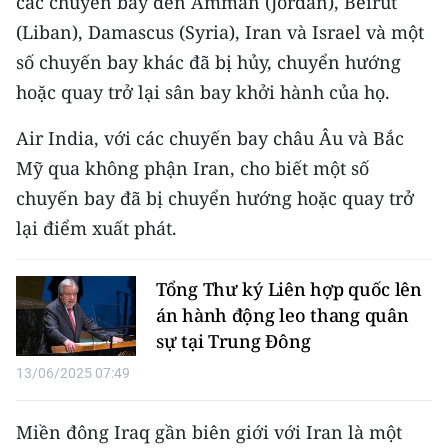
các chuyến bay đến Amman (Jordan), Beirut
ENGLISH
(Liban), Damascus (Syria), Iran và Israel và một
số chuyến bay khác đã bị hủy, chuyển hướng
中文
hoặc quay trở lại sân bay khởi hành của họ.
FRANÇAIS
Air India, với các chuyến bay châu Âu và Bắc
РУССКИЙ
Mỹ qua không phận Iran, cho biết một số
chuyến bay đã bị chuyển hướng hoặc quay trở
ESPAÑOL
lại điểm xuất phát.
한국어
Tổng Thư ký Liên hợp quốc lên
án hành động leo thang quân
sự tại Trung Đông
13/06/2025 07:49
Miền đông Iraq gần biên giới với Iran là một