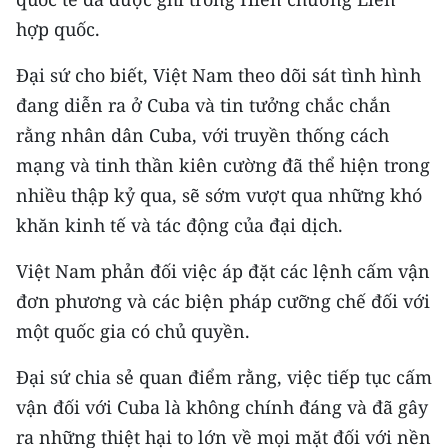
hợp quốc.
CHUYÊN ĐỀ
Đại sứ cho biết, Việt Nam theo dõi sát tình hình
CÁC CHUYÊN TRANG
đang diễn ra ở Cuba và tin tưởng chắc chắn
rằng nhân dân Cuba, với truyền thống cách
VỀ BÁO NHÂN DÂN
mạng và tinh thần kiên cường đã thể hiện trong
nhiều thập kỷ qua, sẽ sớm vượt qua những khó
THỜI NAY
khăn kinh tế và tác động của đại dịch.
NHÂN DÂN CUỐI TUẦN
Việt Nam phản đối việc áp đặt các lệnh cấm vận
NHÂN DÂN HẰNG THÁNG
đơn phương và các biện pháp cưỡng chế đối với
một quốc gia có chủ quyền.
MUA BÁO
Đại sứ chia sẻ quan điểm rằng, việc tiếp tục cấm
ĐỌC BÁO IN
vận đối với Cuba là không chính đáng và đã gây
ra những thiệt hại to lớn về mọi mặt đối với nền