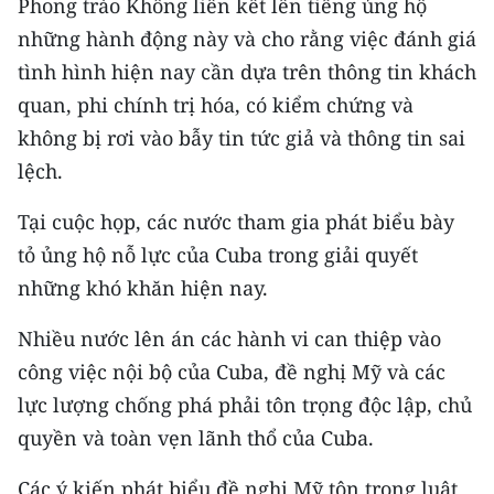
Phong trào Không liên kết lên tiếng ủng hộ
Media Pháp luật
những hành động này và cho rằng việc đánh giá
Media Du lịch
tình hình hiện nay cần dựa trên thông tin khách
quan, phi chính trị hóa, có kiểm chứng và
Media Thế giới
không bị rơi vào bẫy tin tức giả và thông tin sai
Media Thể thao
lệch.
Media Giáo dục
Tại cuộc họp, các nước tham gia phát biểu bày
Media Y tế
tỏ ủng hộ nỗ lực của Cuba trong giải quyết
những khó khăn hiện nay.
Media Khoa học - Công nghệ
Nhiều nước lên án các hành vi can thiệp vào
Media Môi trường
công việc nội bộ của Cuba, đề nghị Mỹ và các
Ảnh
lực lượng chống phá phải tôn trọng độc lập, chủ
quyền và toàn vẹn lãnh thổ của Cuba.
Infographic
Các ý kiến phát biểu đề nghị Mỹ tôn trọng luật