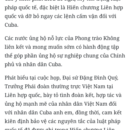
TIN MỚI
pháp quốc tế, đặc biệt là Hiến chương Liên hợp
quốc và dỡ bỏ ngay các lệnh cấm vận đối với
TIN ĐỊA PHƯƠNG
Cuba.
Trung du và miền núi phía Bắc
Các nước ủng hộ nỗ lực của Phong trào Không
Đồng bằng sông Hồng
liên kết và mong muốn sớm có hành động tập
thể góp phần ủng hộ sự nghiệp chung của Chính
Bắc Trung Bộ
phủ và nhân dân Cuba.
Duyên hải Nam Trung Bộ và Tây
Phát biểu tại cuộc họp, Đại sứ Đặng Đình Quý,
Nguyên
Trưởng Phái đoàn thường trực Việt Nam tại
Đông Nam Bộ
Liên hợp quốc, bày tỏ tình đoàn kết, hợp tác và
ủng hộ mạnh mẽ của nhân dân Việt Nam đối
Đồng bằng sông Cửu Long
với nhân dân Cuba anh em, đồng thời, cam kết
Chuyên trang Hà Nội
kiên định bảo vệ các nguyên tắc của luật pháp
Chuyên trang TP. Hồ Chí Minh
quốc tế đã được ghi trong Hiến chương Liên