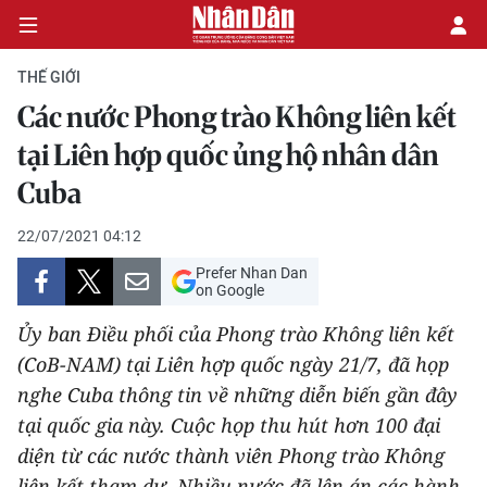
THẾ GIỚI
Các nước Phong trào Không liên kết
CHÍNH TRỊ
tại Liên hợp quốc ủng hộ nhân dân
Cuba
KINH TẾ
22/07/2021 04:12
VĂN HÓA
Prefer Nhan Dan
on Google
XÃ HỘI
Ủy ban Điều phối của Phong trào Không liên kết
PHÁP LUẬT
(CoB-NAM) tại Liên hợp quốc ngày 21/7, đã họp
nghe Cuba thông tin về những diễn biến gần đây
DU LỊCH
tại quốc gia này. Cuộc họp thu hút hơn 100 đại
diện từ các nước thành viên Phong trào Không
THẾ GIỚI
liên kết tham dự. Nhiều nước đã lên án các hành