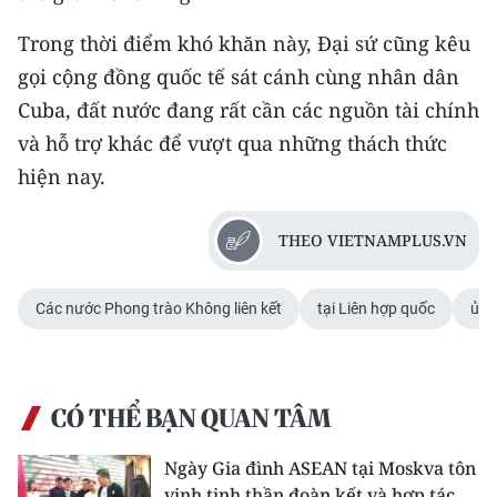
Trong thời điểm khó khăn này, Đại sứ cũng kêu
gọi cộng đồng quốc tế sát cánh cùng nhân dân
Cuba, đất nước đang rất cần các nguồn tài chính
và hỗ trợ khác để vượt qua những thách thức
hiện nay.
THEO VIETNAMPLUS.VN
Các nước Phong trào Không liên kết
tại Liên hợp quốc
ủng
CÓ THỂ BẠN QUAN TÂM
Ngày Gia đình ASEAN tại Moskva tôn
vinh tinh thần đoàn kết và hợp tác