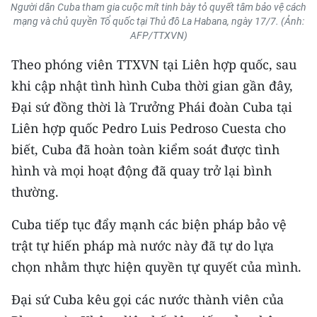
CHƯƠNG TRÌNH OCOP - MỖI XÃ
Người dân Cuba tham gia cuộc mít tinh bày tỏ quyết tâm bảo vệ cách
MỘT SẢN PHẨM
mạng và chủ quyền Tổ quốc tại Thủ đô La Habana, ngày 17/7. (Ảnh:
AFP/TTXVN)
Theo phóng viên TTXVN tại Liên hợp quốc, sau
RADIO
khi cập nhật tình hình Cuba thời gian gần đây,
MEDIA CENTER
Đại sứ đồng thời là Trưởng Phái đoàn Cuba tại
Liên hợp quốc Pedro Luis Pedroso Cuesta cho
E-Magazine
biết, Cuba đã hoàn toàn kiểm soát được tình
Video
hình và mọi hoạt động đã quay trở lại bình
thường.
Media Chính trị
Cuba tiếp tục đẩy mạnh các biện pháp bảo vệ
Media Kinh tế
trật tự hiến pháp mà nước này đã tự do lựa
Media Văn hóa
chọn nhằm thực hiện quyền tự quyết của mình.
Media Xã hội
Đại sứ Cuba kêu gọi các nước thành viên của