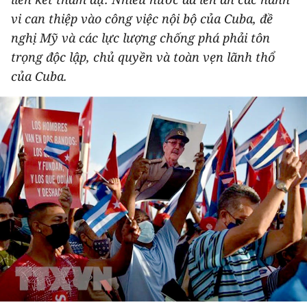
THỂ THAO
vi can thiệp vào công việc nội bộ của Cuba, đề
nghị Mỹ và các lực lượng chống phá phải tôn
GIÁO DỤC
trọng độc lập, chủ quyền và toàn vẹn lãnh thổ
của Cuba.
Y TẾ
KHOA HỌC - CÔNG NGHỆ
MÔI TRƯỜNG
BẠN ĐỌC
KIỂM CHỨNG THÔNG TIN
TRI THỨC CHUYÊN SÂU
54 DÂN TỘC VIỆT NAM