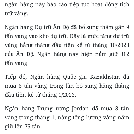
Media Pháp luật
ngân hàng này báo cáo tiếp tục hoạt động tích
trữ vàng.
Media Du lịch
Ngân hàng Dự trữ Ấn Độ đã bổ sung thêm gần 9
Media Thế giới
tấn vàng vào kho dự trữ. Đây là mức tăng dự trữ
Media Thể thao
vàng hằng tháng đầu tiên kể từ tháng 10/2023
của Ấn Độ. Ngân hàng này hiện nắm giữ 812
Media Giáo dục
tấn vàng.
Media Y tế
Tiếp đó, Ngân hàng Quốc gia Kazakhstan đã
Media Khoa học - Công nghệ
mua 6 tấn vàng trong lần bổ sung hằng tháng
đầu tiên kể từ tháng 1/2023.
Media Môi trường
Ảnh
Ngân hàng Trung ương Jordan đã mua 3 tấn
vàng trong tháng 1, nâng tổng lượng vàng nắm
Infographic
giữ lên 75 tấn.