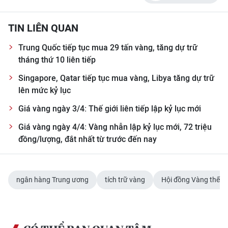
ENGLISH
TIN LIÊN QUAN
中文
Trung Quốc tiếp tục mua 29 tấn vàng, tăng dự trữ
FRANÇAIS
tháng thứ 10 liên tiếp
Singapore, Qatar tiếp tục mua vàng, Libya tăng dự trữ
РУССКИЙ
lên mức kỷ lục
ESPAÑOL
Giá vàng ngày 3/4: Thế giới liên tiếp lập kỷ lục mới
Giá vàng ngày 4/4: Vàng nhẫn lập kỷ lục mới, 72 triệu
한국어
đồng/lượng, đắt nhất từ trước đến nay
ngân hàng Trung ương
tích trữ vàng
Hội đồng Vàng thế gi