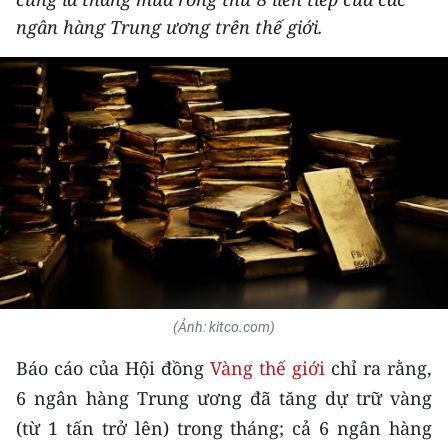
THỂ THAO
ngân hàng Trung ương trên thế giới.
GIÁO DỤC
Y TẾ
KHOA HỌC - CÔNG NGHỆ
MÔI TRƯỜNG
BẠN ĐỌC
KIỂM CHỨNG THÔNG TIN
(Ảnh: kitco.com)
TRI THỨC CHUYÊN SÂU
Báo cáo của Hội đồng
Vàng thế giới
chỉ ra rằng,
6 ngân hàng Trung ương đã tăng dự trữ vàng
54 DÂN TỘC VIỆT NAM
(từ 1 tấn trở lên) trong tháng; cả 6 ngân hàng