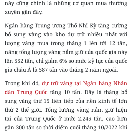
này cũng chính là những cơ quan mua thường
CHƯƠNG TRÌNH OCOP - MỖI XÃ
MỘT SẢN PHẨM
xuyên gần đây.
Ngân hàng Trung ương Thổ Nhĩ Kỳ tăng cường
RADIO
bổ sung vàng vào kho dự trữ nhiều nhất với
lượng vàng mua trong tháng 1 lên tới 12 tấn,
MEDIA CENTER
nâng tổng lượng vàng nắm giữ của quốc gia này
E-Magazine
lên 552 tấn, chỉ giảm 6% so mức kỷ lục của quốc
gia châu Á là 587 tấn vào tháng 2 năm ngoái.
Video
Media Chính trị
Trong khi đó,
dự trữ vàng tại Ngân hàng Nhân
dân Trung Quốc
tăng 10 tấn. Đây là tháng bổ
Media Kinh tế
sung vàng thứ 15 liên tiếp của nền kinh tế lớn
Media Văn hóa
thứ 2 thế giới. Tổng lượng vàng nắm giữ hiện
tại của Trung Quốc ở mức 2.245 tấn, cao hơn
Media Xã hội
gần 300 tấn so thời điểm cuối tháng 10/2022 khi