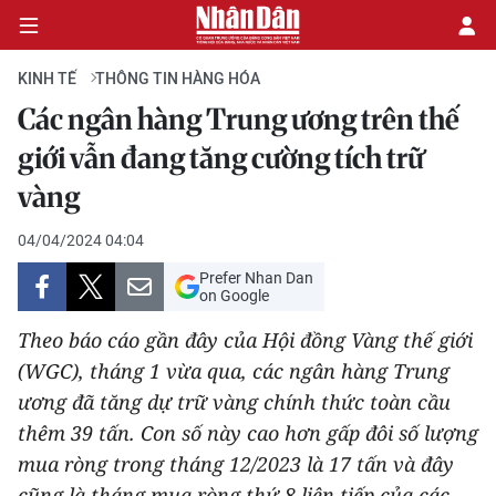
KINH TẾ
THÔNG TIN HÀNG HÓA
Các ngân hàng Trung ương trên thế
CHÍNH TRỊ
giới vẫn đang tăng cường tích trữ
vàng
KINH TẾ
04/04/2024 04:04
VĂN HÓA
Prefer Nhan Dan
on Google
XÃ HỘI
Theo báo cáo gần đây của Hội đồng Vàng thế giới
PHÁP LUẬT
(WGC), tháng 1 vừa qua, các ngân hàng Trung
ương đã tăng dự trữ vàng chính thức toàn cầu
DU LỊCH
thêm 39 tấn. Con số này cao hơn gấp đôi số lượng
mua ròng trong tháng 12/2023 là 17 tấn và đây
THẾ GIỚI
cũng là tháng mua ròng thứ 8 liên tiếp của các