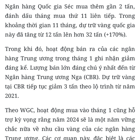
Ngân hàng Quốc gia Séc mua thêm gần 2 tấn,
TIN MỚI
đánh dấu tháng mua thứ 11 liên tiếp. Trong
TIN ĐỊA PHƯƠNG
khoảng thời gian 11 tháng, dự trữ vàng quốc gia
này đã tăng từ 12 tấn lên hơn 32 tấn (+170%).
Trung du và miền núi phía Bắc
Trong khi đó, hoạt động bán ra của các ngân
Đồng bằng sông Hồng
hàng Trung ương trong tháng 1 ghi nhận giảm
Bắc Trung Bộ
đáng kể. Lượng bán lớn đáng chú ý nhất đến từ
Ngân hàng Trung ương Nga (CBR). Dự trữ vàng
Duyên hải Nam Trung Bộ và Tây
Nguyên
tại CBR tiếp tục giảm 3 tấn theo lộ trình từ năm
2021.
Đông Nam Bộ
Theo WGC, hoạt động mua vào tháng 1 cũng hỗ
Đồng bằng sông Cửu Long
trợ kỳ vọng rằng năm 2024 sẽ là một năm vững
Chuyên trang Hà Nội
chắc nữa về nhu cầu vàng của các ngân hàng
Trung ương. Các cơ quan này, đặc biệt là các
Chuyên trang TP. Hồ Chí Minh