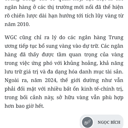
ngân hàng ở các thị trường mới nổi đã thể hiện
CHUYÊN ĐỀ
rõ chiến lược dài hạn hướng tới tích lũy vàng từ
năm 2010.
CÁC CHUYÊN TRANG
WGC cũng chỉ ra lý do các ngân hàng Trung
VỀ BÁO NHÂN DÂN
ương tiếp tục bổ sung vàng vào dự trữ. Các ngân
hàng đã thấy được tầm quan trọng của vàng
THỜI NAY
trong việc ứng phó với khủng hoảng, khả năng
lưu trữ giá trị và đa dạng hóa danh mục tài sản.
NHÂN DÂN CUỐI TUẦN
Ngoài ra, năm 2024, thế giới dường như vẫn
NHÂN DÂN HẰNG THÁNG
phải đối mặt với nhiều bất ổn kinh tế-chính trị,
trong bối cảnh này, sở hữu vàng vẫn phù hợp
MUA BÁO
hơn bao giờ hết.
ĐỌC BÁO IN
NGỌC BÍCH