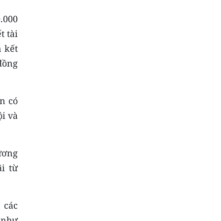
.000
t tài
 kết
đồng
n có
i và
ương
i từ
 các
 như