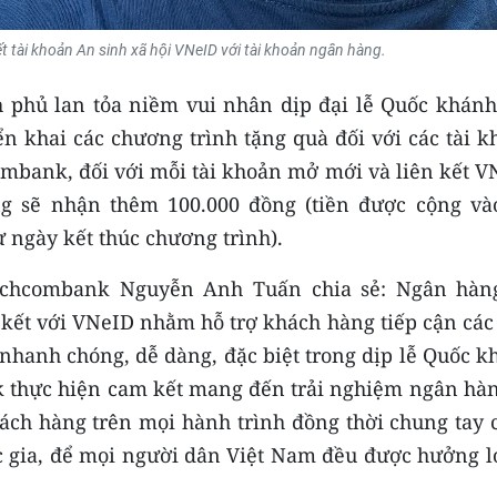
ết tài khoản An sinh xã hội VNeID với tài khoản ngân hàng.
phủ lan tỏa niềm vui nhân dịp đại lễ Quốc khánh 
n khai các chương trình tặng quà đối với các tài k
ombank, đối với mỗi tài khoản mở mới và liên kết V
ng sẽ nhận thêm 100.000 đồng (tiền được cộng vào
 ngày kết thúc chương trình).
echcombank Nguyễn Anh Tuấn chia sẻ: Ngân hàn
 kết với VNeID nhằm hỗ trợ khách hàng tiếp cận các
 nhanh chóng, dễ dàng, đặc biệt trong dịp lễ Quốc 
 thực hiện cam kết mang đến trải nghiệm ngân hàn
hách hàng trên mọi hành trình đồng thời chung tay 
c gia, để mọi người dân Việt Nam đều được hưởng lợ