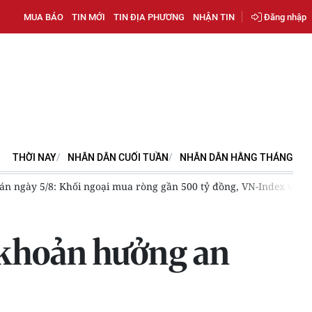
MUA BÁO
TIN MỚI
TIN ĐỊA PHƯƠNG
NHẬN TIN
Đăng nhập
THỜI NAY
NHÂN DÂN CUỐI TUẦN
NHÂN DÂN HẰNG THÁNG
n ngày 5/8: Khối ngoại mua ròng gần 500 tỷ đồng, VN-Index vẫn k
i khoản hưởng an