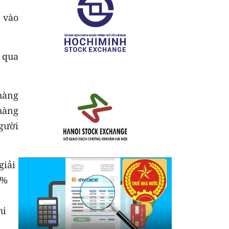
p vào
 qua
hàng
hàng
gười
giải
0%
hi