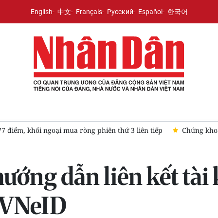
English
中文
Français
Русский
Español
한국어
7 điểm, khối ngoại mua ròng phiên thứ 3 liên tiếp
Chứng khoá
ướng dẫn liên kết tà
n VNeID