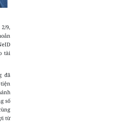
2/9,
hoản
NeID
 tài
g đã
 tiện
khánh
g số
cùng
i từ