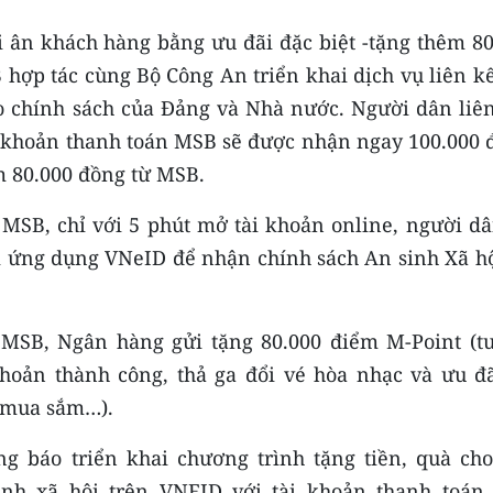
ân khách hàng bằng ưu đãi đặc biệt -tặng thêm 80
hợp tác cùng Bộ Công An triển khai dịch vụ liên kế
eo chính sách của Đảng và Nhà nước. Người dân liên
ài khoản thanh toán MSB sẽ được nhận ngay 100.000 
 80.000 đồng từ MSB.
 MSB, chỉ với 5 phút mở tài khoản online, người dâ
ới ứng dụng VNeID để nhận chính sách An sinh Xã hộ
 MSB, Ngân hàng gửi tặng 80.000 điểm M-Point (t
khoản thành công, thả ga đổi vé hòa nhạc và ưu đã
, mua sắm…).
g báo triển khai chương trình tặng tiền, quà cho
inh xã hội trên VNEID với tài khoản thanh toán