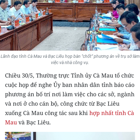
THỂ THAO
GIÁO DỤC
Y TẾ
KHOA HỌC - CÔNG NGHỆ
Lãnh đạo tỉnh Cà Mau và Bạc Liêu họp bàn "chốt" phương án về trụ sở làm
việc và nhà công vụ.
MÔI TRƯỜNG
Chiều 30/5, Thường trực Tỉnh ủy Cà Mau tổ chức
BẠN ĐỌC
cuộc họp để nghe Ủy ban nhân dân tỉnh báo cáo
phương án bố trí nơi làm việc cho các sở, ngành
KIỂM CHỨNG THÔNG TIN
và nơi ở cho cán bộ, công chức từ Bạc Liêu
xuống Cà Mau công tác sau khi
hợp nhất tỉnh Cà
TRI THỨC CHUYÊN SÂU
Mau
và Bạc Liêu.
54 DÂN TỘC VIỆT NAM