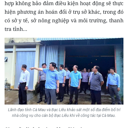
hợp không bảo đảm điều kiện hoạt động sẽ thực
TIN MỚI
hiện phương án hoán đổi ở trụ sở khác, trong đó
TIN ĐỊA PHƯƠNG
có sở y tế, sở nông nghiệp và môi trường, thanh
tra tỉnh…
Trung du và miền núi phía Bắc
Đồng bằng sông Hồng
Bắc Trung Bộ
Duyên hải Nam Trung Bộ và Tây
Nguyên
Đông Nam Bộ
Đồng bằng sông Cửu Long
Lãnh đạo tỉnh Cà Mau và Bạc Liêu khảo sát một số địa điểm bố trí
Chuyên trang Hà Nội
nhà công vụ cho cán bộ Bạc Liêu khi về công tác tại Cà Mau.
Chuyên trang TP. Hồ Chí Minh