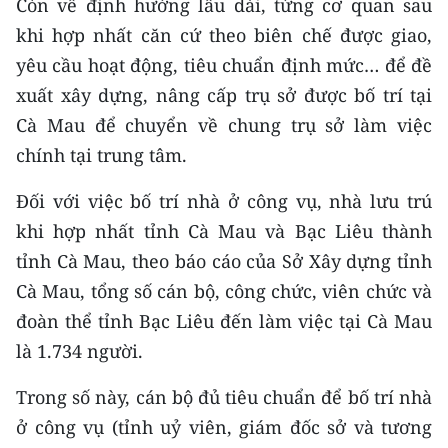
Còn về định hướng lâu dài, từng cơ quan sau
khi hợp nhất căn cứ theo biên chế được giao,
CHUYÊN ĐỀ
yêu cầu hoạt động, tiêu chuẩn định mức… để đề
CÁC CHUYÊN TRANG
xuất xây dựng, nâng cấp trụ sở được bố trí tại
Cà Mau để chuyển về chung trụ sở làm việc
chính tại trung tâm.
VỀ BÁO NHÂN DÂN
Đối với việc bố trí nhà ở công vụ, nhà lưu trú
THỜI NAY
khi hợp nhất tỉnh Cà Mau và Bạc Liêu thành
NHÂN DÂN CUỐI TUẦN
tỉnh Cà Mau, theo báo cáo của Sở Xây dựng tỉnh
Cà Mau, tổng số cán bộ, công chức, viên chức và
NHÂN DÂN HẰNG THÁNG
đoàn thể tỉnh Bạc Liêu đến làm việc tại Cà Mau
MUA BÁO
là 1.734 người.
ĐỌC BÁO IN
Trong số này, cán bộ đủ tiêu chuẩn để bố trí nhà
ở công vụ (tỉnh uỷ viên, giám đốc sở và tương