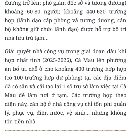
đương trở lên; phó giám đốc sở và tương đương)
ENGLISH
khoảng 60-80 người; khoảng 440-620 trường
中文
hợp (lãnh đạo cấp phòng và tương đương, cán
bộ không giữ chức lãnh đạo) được hỗ trợ bố trí
FRANÇAIS
nhà lưu trú tạm…
РУССКИЙ
Giải quyết nhà công vụ trong giai đoạn đầu khi
hợp nhất tỉnh (2025-2026), Cà Mau lên phương
ESPAÑOL
án bố trí chỗ ở cho khoảng 400 trường hợp hợp
한국어
(có 100 trường hợp dự phòng) tại các địa điểm
đã có sẳn và cải tạo lại 1 số trụ sở làm việc tại Cà
Mau để làm nơi ở tạm. Các trường hợp theo
diện này, cán bộ ở nhà công vụ chỉ tốn phí quản
lý, phục vụ, điện nước, vệ sinh... nhưng không
tốn tiền nhà.