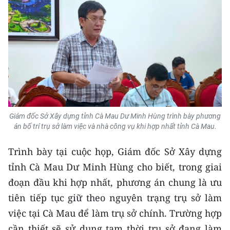
CHƯƠNG TRÌNH OCOP - MỖI XÃ
MỘT SẢN PHẨM
RADIO
MEDIA CENTER
E-Magazine
Giám đốc Sở Xây dựng tỉnh Cà Mau Dư Minh Hùng trình bày phương
Video
án bố trí trụ sở làm việc và nhà công vụ khi hợp nhất tỉnh Cà Mau.
Media Chính trị
Trình bày tại cuộc họp, Giám đốc Sở Xây dựng
tỉnh Cà Mau Dư Minh Hùng cho biết, trong giai
Media Kinh tế
đoạn đầu khi hợp nhất, phương án chung là ưu
Media Văn hóa
tiên tiếp tục giữ theo nguyên trạng trụ sở làm
Media Xã hội
việc tại Cà Mau để làm trụ sở chính. Trường hợp
cần thiết sẽ sử dụng tạm thời trụ sở đang làm