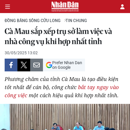
ĐỒNG BẰNG SÔNG CỬU LONG
TIN CHUNG
Cà Mau sắp xếp trụ sở làm việc và
CHÍNH TRỊ
nhà công vụ khi hợp nhất tỉnh
KINH TẾ
30/05/2025 13:02
Prefer Nhan Dan
VĂN HÓA
on Google
Phương châm của tỉnh Cà Mau là tạo điều kiện
XÃ HỘI
tốt nhất để cán bộ, công chức
bắt tay ngay vào
công việc
một cách hiệu quả khi hợp nhất tỉnh.
PHÁP LUẬT
DU LỊCH
THẾ GIỚI