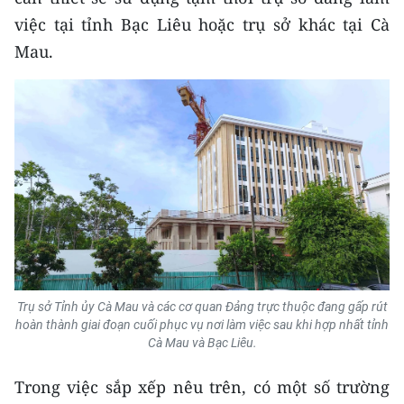
Media Pháp luật
việc tại tỉnh Bạc Liêu hoặc trụ sở khác tại Cà
Media Du lịch
Mau.
Media Thế giới
Media Thể thao
Media Giáo dục
Media Y tế
Media Khoa học - Công nghệ
Media Môi trường
Trụ sở Tỉnh ủy Cà Mau và các cơ quan Đảng trực thuộc đang gấp rút
Ảnh
hoàn thành giai đoạn cuối phục vụ nơi làm việc sau khi hợp nhất tỉnh
Cà Mau và Bạc Liêu.
Infographic
Trong việc sắp xếp nêu trên, có một số trường