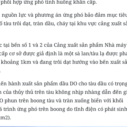
 phối hợp ứng phó tình huống khẩn cấp.
ủa nguồn lực và phương án ứng phó bảo đảm mục tiê
 tàu trôi dạt, tràn dầu, cháy tại khu vực cảng xuất s
c tại bến số 1 và 2 của Cảng xuất sản phẩm Nhà máy
ấp cơ sở được giả định là một sà lan/tàu lạ được ph
 khoảng 1km và đang trôi dạt hướng vào bến xuất s
.
tiến hành xuất sản phẩm dầu DO cho tàu dầu có trọng
an của thủy thủ trên tàu không nhịp nhàng dẫn đến g
DO phun trên boong tàu và tràn xuống biển với khối
 trình ứng phó trên boong do tĩnh điện có phát sin
5m2).