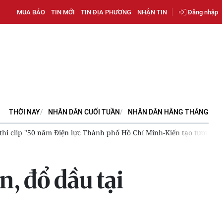
MUA BÁO
TIN MỚI
TIN ĐỊA PHƯƠNG
NHẬN TIN
Đăng nhập
THỜI NAY
NHÂN DÂN CUỐI TUẦN
NHÂN DÂN HẰNG THÁNG
 thi clip "50 năm Điện lực Thành phố Hồ Chí Minh-Kiến tạo tương la
, đổ dầu tại