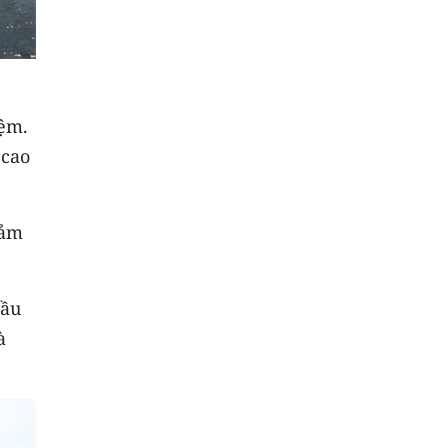
iệm.
 cao
đảm
cầu
à