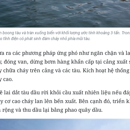
 boong tàu và tràn xuống biển với khối lượng ước tính khoảng 3 tấn. Tro
o tĩnh điện có phát sinh đám cháy nhỏ phía mũi tàu.
đưa ra các phương pháp ứng phó như ngăn chặn và la
h ly, đóng van, dừng bơm hàng khẩn cấp tại cảng xuất
 chữa cháy trên cảng và các tàu. Kích hoạt hệ thống
y cao.
 lai dắt tàu dầu rời khỏi cầu xuất nhiên liệu nếu đá
 cơ cao cháy lan lên bến xuất. Bên cạnh đó, triển k
n rộng và thu dầu lại bằng phao quây dầu.