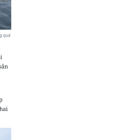
ng quá
i
 sản
p
hai