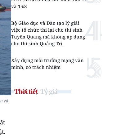
và 15/8
Bộ Giáo dục và Đào tạo lý giải
việc tổ chức thi lại cho thí sinh
Tuyên Quang mà không áp dụng
cho thí sinh Quảng Trị
Xây dựng môi trường mạng văn
minh, có trách nhiệm
Thời tiết
Tỷ giá
ận và
ất
t.