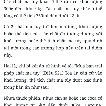
Các chất ma túy khác ở thể rắn có khối lượng
TIN MỚI
300g đến dưới 9kg; Các chất ma túy khác ở thể
lỏng có thể tích 750ml đến dưới 22 lít.
TIN ĐỊA PHƯƠNG
Có 2 chất ma túy trở lên mà tổng khối lượng
Trung du và miền núi phía Bắc
hoặc thể tích của các chất đó tương đương với
Đồng bằng sông Hồng
khối lượng hoặc thể tích chất ma túy quy định
tại một trong các trường hợp nêu trên tại điểm
Bắc Trung Bộ
này.
Duyên hải Nam Trung Bộ và Tây
Nguyên
Hai là, khi bị kết án tử hình về tội "Mua bán trái
phép chất ma túy" (Điều 521) Tòa án căn cứ vào
Đông Nam Bộ
khối lượng, thể tích chất ma túy được xác định
Đồng bằng sông Cửu Long
trong bản án như sau:
Chuyên trang Hà Nội
Nhựa thuốc phiện, nhựa cần sa hoặc cao côca có
khối lượng từ 5kg đến dưới 30kg; Heroine,
Chuyên trang TP. Hồ Chí Minh