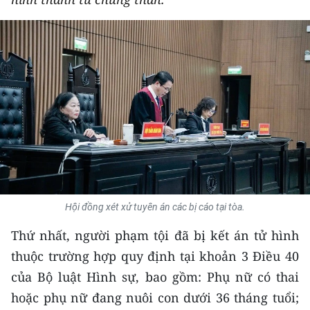
THỂ THAO
GIÁO DỤC
Y TẾ
KHOA HỌC - CÔNG NGHỆ
MÔI TRƯỜNG
BẠN ĐỌC
Hội đồng xét xử tuyên án các bị cáo tại tòa.
KIỂM CHỨNG THÔNG TIN
Thứ nhất, người phạm tội đã bị kết án tử hình
TRI THỨC CHUYÊN SÂU
thuộc trường hợp quy định tại khoản 3 Điều 40
của Bộ luật Hình sự, bao gồm: Phụ nữ có thai
54 DÂN TỘC VIỆT NAM
hoặc phụ nữ đang nuôi con dưới 36 tháng tuổi;