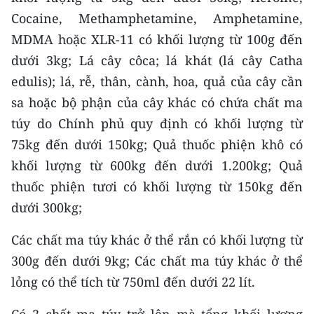
Cocaine, Methamphetamine, Amphetamine,
CHUYÊN ĐỀ
MDMA hoặc XLR-11 có khối lượng từ 100g đến
dưới 3kg; Lá cây côca; lá khát (lá cây Catha
CÁC CHUYÊN TRANG
edulis); lá, rễ, thân, cành, hoa, quả của cây cần
sa hoặc bộ phận của cây khác có chứa chất ma
VỀ BÁO NHÂN DÂN
túy do Chính phủ quy định có khối lượng từ
THỜI NAY
75kg đến dưới 150kg; Quả thuốc phiện khô có
khối lượng từ 600kg đến dưới 1.200kg; Quả
NHÂN DÂN CUỐI TUẦN
thuốc phiện tươi có khối lượng từ 150kg đến
dưới 300kg;
NHÂN DÂN HẰNG THÁNG
Các chất ma túy khác ở thể rắn có khối lượng từ
MUA BÁO
300g đến dưới 9kg; Các chất ma túy khác ở thể
ĐỌC BÁO IN
lỏng có thể tích từ 750ml đến dưới 22 lít.