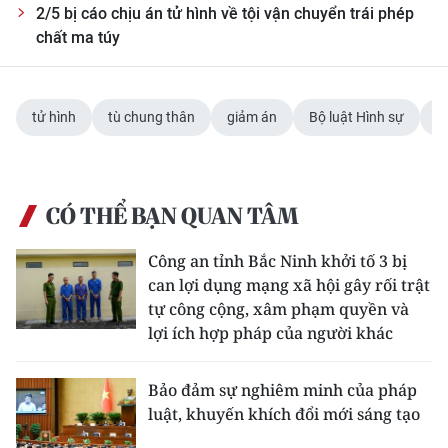
2/5 bị cáo chịu án tử hình về tội vận chuyển trái phép
chất ma túy
tử hình
tù chung thân
giảm án
Bộ luật Hình sự
CÓ THỂ BẠN QUAN TÂM
Công an tỉnh Bắc Ninh khởi tố 3 bị
can lợi dụng mạng xã hội gây rối trật
tự công cộng, xâm phạm quyền và
lợi ích hợp pháp của người khác
Bảo đảm sự nghiêm minh của pháp
luật, khuyến khích đổi mới sáng tạo