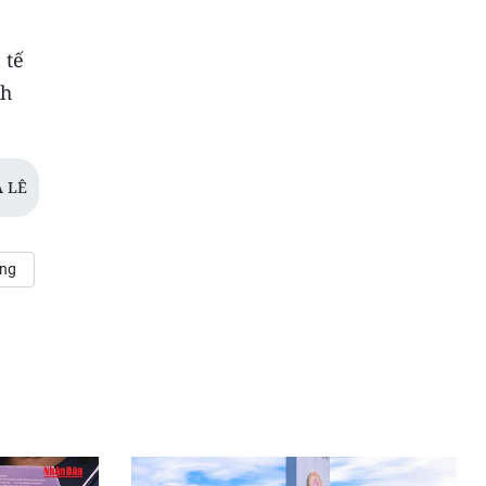
 tế
nh
 LÊ
ẳng