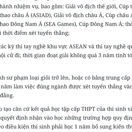
hành nhiệm vụ, bao gồm: Giải vô địch thế giới, Cúp 
 thao châu Á (ASIAD), Giải vô địch châu Á, Cúp châu 
 thao Đông Nam Á (SEA Games), Cúp Đông Nam Á; th
i thời điểm xét tuyển thẳng;
g các kỳ thi tay nghề khu vực ASEAN và thi tay nghề q
i cử đi; thời gian đoạt giải không quá 3 năm tính tớ
nh sư phạm loại giỏi trở lên, hoặc có bằng trung cấp
2 năm làm việc đúng ngành được xét tuyển thẳng và
 đẳng.
o tạo căn cứ kết quả học tập cấp THPT của thí sinh v
, quyết định nhận vào học những trường hợp quy đị
o điều kiện thí sinh phải học 1 năm bổ sung kiến t