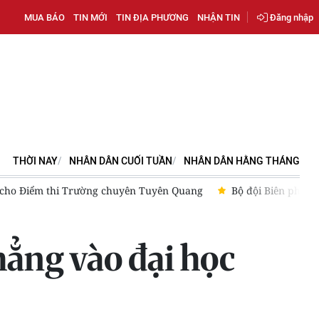
MUA BÁO
TIN MỚI
TIN ĐỊA PHƯƠNG
NHẬN TIN
Đăng nhập
THỜI NAY
NHÂN DÂN CUỐI TUẦN
NHÂN DÂN HẰNG THÁNG
ên phòng tỉnh Điện Biên hỗ trợ xây dựng, hoàn thiện các trường nội 
hẳng vào đại học