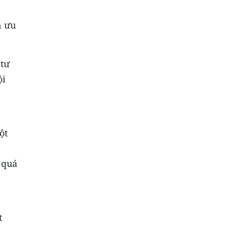
n ưu
 tư
ội
ột
 quá
t