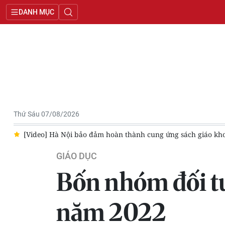
DANH MỤC
Thứ Sáu 07/08/2026
giáo khoa trước ngày 15/8
Bộ Giáo dục và Đào tạo công bố lị
GIÁO DỤC
Bốn nhóm đối tư
năm 2022