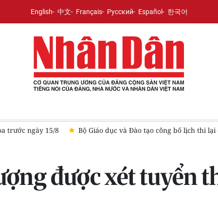
English
中文
Français
Русский
Español
한국어
ch thi lại cho Điểm thi Trường chuyên Tuyên Quang
Bộ đội Bi
ợng được xét tuyển t