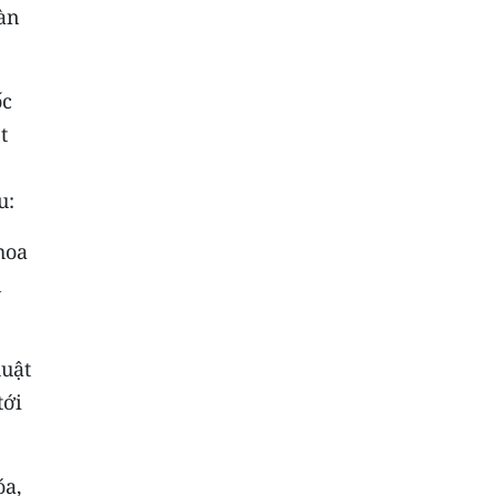
àn
ốc
t
au:
khoa
n
huật
tới
óa,