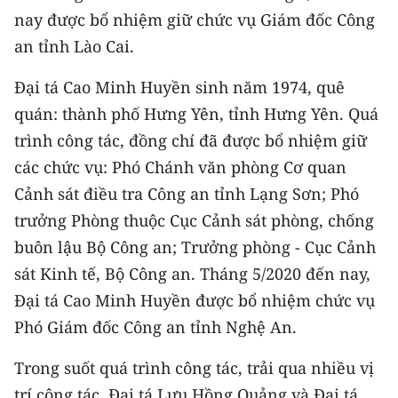
TIN MỚI
nay được bổ nhiệm giữ chức vụ Giám đốc Công
an tỉnh Lào Cai.
TIN ĐỊA PHƯƠNG
Đại tá Cao Minh Huyền sinh năm 1974, quê
Trung du và miền núi phía Bắc
quán: thành phố Hưng Yên, tỉnh Hưng Yên. Quá
trình công tác, đồng chí đã được bổ nhiệm giữ
Đồng bằng sông Hồng
các chức vụ: Phó Chánh văn phòng Cơ quan
Bắc Trung Bộ
Cảnh sát điều tra Công an tỉnh Lạng Sơn; Phó
Duyên hải Nam Trung Bộ và Tây
trưởng Phòng thuộc Cục Cảnh sát phòng, chống
Nguyên
buôn lậu Bộ Công an; Trưởng phòng - Cục Cảnh
sát Kinh tế, Bộ Công an. Tháng 5/2020 đến nay,
Đông Nam Bộ
Đại tá Cao Minh Huyền được bổ nhiệm chức vụ
Đồng bằng sông Cửu Long
Phó Giám đốc Công an tỉnh Nghệ An.
Chuyên trang Hà Nội
Trong suốt quá trình công tác, trải qua nhiều vị
trí công tác, Đại tá Lưu Hồng Quảng và Đại tá
Chuyên trang TP. Hồ Chí Minh