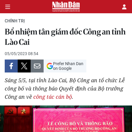
CHÍNH TRỊ
Bổ nhiệm tân giám đốc Công an tỉnh
CHÍNH TRỊ
Lào Cai
KINH TẾ
05/05/2023 08:54
Prefer Nhan Dan
VĂN HÓA
on Google
Sáng 5/5, tại tỉnh Lào Cai, Bộ Công an tổ chức Lễ
XÃ HỘI
công bố và thông báo Quyết định của Bộ trưởng
Công an về
công tác cán bộ
.
PHÁP LUẬT
DU LỊCH
THẾ GIỚI