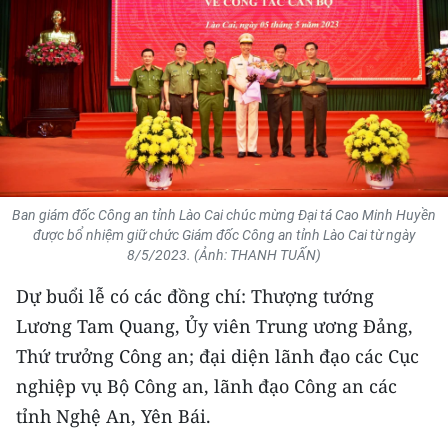
THỂ THAO
GIÁO DỤC
Y TẾ
KHOA HỌC - CÔNG NGHỆ
MÔI TRƯỜNG
Ban giám đốc Công an tỉnh Lào Cai chúc mừng Đại tá Cao Minh Huyền
được bổ nhiệm giữ chức Giám đốc Công an tỉnh Lào Cai từ ngày
8/5/2023. (Ảnh: THANH TUẤN)
BẠN ĐỌC
Dự buổi lễ có các đồng chí: Thượng tướng
KIỂM CHỨNG THÔNG TIN
Lương Tam Quang, Ủy viên Trung ương Đảng,
Thứ trưởng Công an; đại diện lãnh đạo các Cục
TRI THỨC CHUYÊN SÂU
nghiệp vụ Bộ Công an, lãnh đạo Công an các
54 DÂN TỘC VIỆT NAM
tỉnh Nghệ An, Yên Bái.