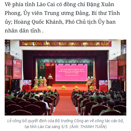
CHƯƠNG TRÌNH OCOP - MỖI XÃ
Về phía tỉnh Lào Cai có đồng chí Đặng Xuân
MỘT SẢN PHẨM
Phong, Ủy viên Trung ương Đảng, Bí thư Tỉnh
ủy; Hoàng Quốc Khánh, Phó Chủ tịch Ủy ban
RADIO
nhân dân tỉnh .
MEDIA CENTER
E-Magazine
Video
Media Chính trị
Media Kinh tế
Media Văn hóa
Media Xã hội
Lễ công bố quyết định của Bộ trưởng Công an về công tác cán bộ,
tại tỉnh Lào Cai sáng 5/5. (Ảnh: THANH TUẤN)