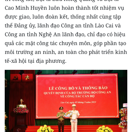
Cao Minh Huyền luôn hoàn thành tốt nhiệm vụ
CHUYÊN ĐỀ
được giao, luôn đoàn kết, thống nhất cùng tập
thể Đảng ủy, lãnh đạo Công an tỉnh Lào Cai và
CÁC CHUYÊN TRANG
Công an tỉnh Nghệ An lãnh đạo, chỉ đạo có hiệu
quả các mặt công tác chuyên môn,
góp phần tạo
VỀ BÁO NHÂN DÂN
môi trường an ninh, an toàn cho phát triển kinh
THỜI NAY
tế-xã hội tại địa phương.
NHÂN DÂN CUỐI TUẦN
NHÂN DÂN HẰNG THÁNG
MUA BÁO
ĐỌC BÁO IN