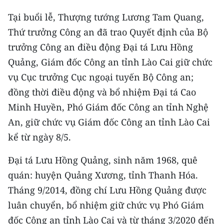
Media Pháp luật
Tại buổi lễ, Thượng tướng Lương Tam Quang,
Media Du lịch
Thứ trưởng Công an đã trao Quyết định của Bộ
trưởng Công an điều động Đại tá Lưu Hồng
Media Thế giới
Quảng, Giám đốc Công an tỉnh Lào Cai giữ chức
Media Thể thao
vụ Cục trưởng Cục ngoại tuyến Bộ Công an;
đồng thời điều động và bổ nhiệm Đại tá Cao
Media Giáo dục
Minh Huyền, Phó Giám đốc Công an tỉnh Nghệ
Media Y tế
An, giữ chức vụ Giám đốc Công an tỉnh Lào Cai
Media Khoa học - Công nghệ
kể từ ngày 8/5.
Media Môi trường
Đại tá Lưu Hồng Quảng, sinh năm 1968, quê
quán: huyện Quảng Xương, tỉnh Thanh Hóa.
Ảnh
Tháng 9/2014, đồng chí Lưu Hồng Quảng được
Infographic
luân chuyển, bổ nhiệm giữ chức vụ Phó Giám
đốc Công an tỉnh Lào Cai và từ tháng 3/2020 đến