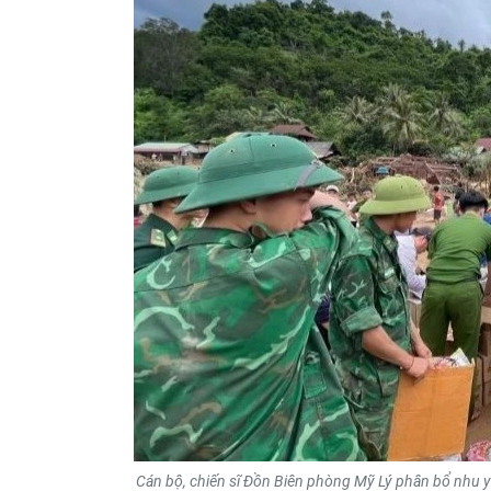
Cán bộ, chiến sĩ Đồn Biên phòng Mỹ Lý phân bổ nhu 