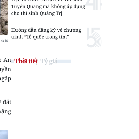
Tuyên Quang mà không áp dụng
cho thí sinh Quảng Trị
Hướng dẫn đăng ký vé chương
trình “Tổ quốc trong tim”
ưa lũ
ệ An
Thời tiết
Tỷ giá
uyền
 ngập
ở đất
 nặng