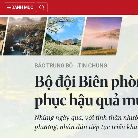
DANH MỤC
BẮC TRUNG BỘ
TIN CHUNG
Bộ đội Biên phò
phục hậu quả m
Những ngày qua, với tinh thần nhườ
phương, nhân dân tiếp tục triển kh