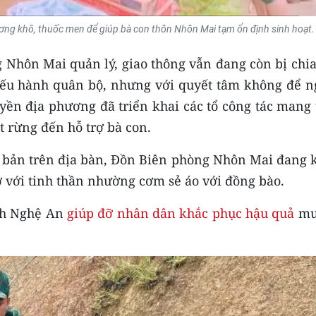
 lương khô, thuốc men để giúp bà con thôn Nhôn Mai tạm ổn định sinh hoạt.
 Nhôn Mai quản lý, giao thông vẫn đang còn bị chia
 yếu hành quân bộ, nhưng với quyết tâm không để n
uyền địa phương đã triển khai các tổ công tác mang
 rừng đến hỗ trợ bà con.
1 bản trên địa bàn, Đồn Biên phòng Nhôn Mai đang 
ợ với tinh thần nhường cơm sẻ áo với đồng bào.
ỉnh Nghệ An
giúp đỡ nhân dân khắc phục hậu quả
mư