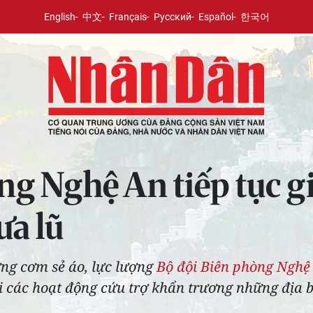
English
中文
Français
Русский
Español
한국어
ng Nghệ An tiếp tục g
ưa lũ
ng cơm sẻ áo, lực lượng
Bộ đội Biên phòng Nghệ
ai các hoạt động cứu trợ khẩn trương những địa 