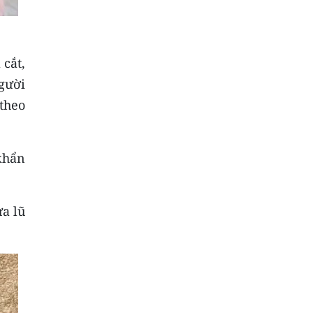
 cắt,
gười
 theo
khẩn
a lũ