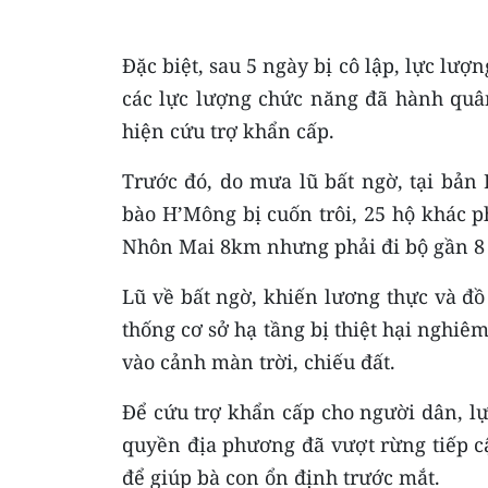
Đặc biệt, sau 5 ngày bị cô lập, lực lư
các lực lượng chức năng đã hành quâ
hiện cứu trợ khẩn cấp.
Trước đó, do mưa lũ bất ngờ, tại bản
bào H’Mông bị cuốn trôi, 25 hộ khác p
Nhôn Mai 8km nhưng phải đi bộ gần 8 
Lũ về bất ngờ, khiến lương thực và đồ
thống cơ sở hạ tầng bị thiệt hại nghiê
vào cảnh màn trời, chiếu đất.
Để cứu trợ khẩn cấp cho người dân, lự
quyền địa phương đã vượt rừng tiếp cậ
để giúp bà con ổn định trước mắt.