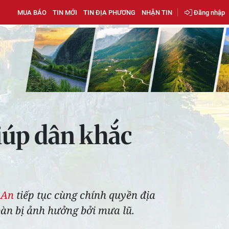
MUA BÁO
TIN MỚI
TIN ĐỊA PHƯƠNG
NHẬN TIN
Đăng nhập
iúp dân khắc
 An
tiếp tục cùng chính quyền địa
bàn bị ảnh hưởng bởi mưa lũ.