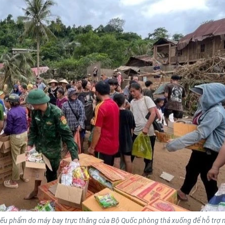
yếu phẩm do máy bay trực thăng của Bộ Quốc phòng thả xuống để hỗ trợ 