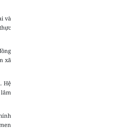
ai và
thực
đồng
m xã
. Hệ
n lâm
hính
 men