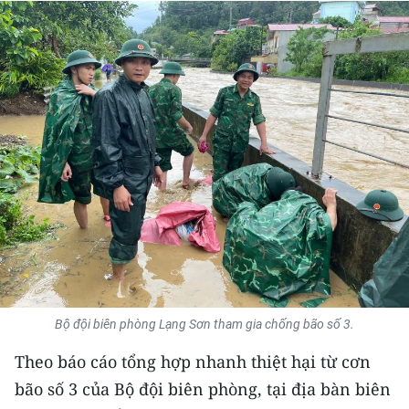
THỂ THAO
GIÁO DỤC
Y TẾ
KHOA HỌC - CÔNG NGHỆ
MÔI TRƯỜNG
BẠN ĐỌC
KIỂM CHỨNG THÔNG TIN
Bộ đội biên phòng Lạng Sơn tham gia chống bão số 3.
TRI THỨC CHUYÊN SÂU
Theo báo cáo tổng hợp nhanh thiệt hại từ cơn
54 DÂN TỘC VIỆT NAM
bão số 3 của Bộ đội biên phòng, tại địa bàn biên