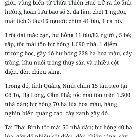
giới, vùng biển từ Thừa Thiên Huế trở ra do ảnh
CHƯƠNG TRÌNH OCOP - MỖI XÃ
MỘT SẢN PHẨM
hưởng hoàn lưu bão số 3, đã làm chết 1 người,
mất tích 3 tàu/16 người; chìm 41 tàu, 1 ca nô.
RADIO
Trôi dạt mắc cạn, hư hỏng 11 tàu/82 người, 5 bè;
sập, tốc mái tôn hư hỏng 1.690 nhà, 1 điểm
MEDIA CENTER
trường học, gãy đổ hư hỏng 228 ha hoa màu, cây
E-Magazine
trồng, khu nuôi trồng thủy sản và nhiều cột
điện, đèn chiếu sáng.
Video
Trong đó, tỉnh Quảng Ninh chìm 15 tàu neo tại
Media Chính trị
Cô Tô, Hạ Long, Cẩm Phả; tốc mái tôn trên 1.500
Media Kinh tế
nhà dân; hư hỏng 70 ha lúa hoa màu, hàng
Media Văn hóa
nghìn biển quảng cáo, cây xanh gãy đổ.
Media Xã hội
Tại Thái Bình tốc mái 50 nhà dân; hư hỏng 40 ha
lúa; gãy đổ nhiều cột điện, đèn chiếu sáng, cây