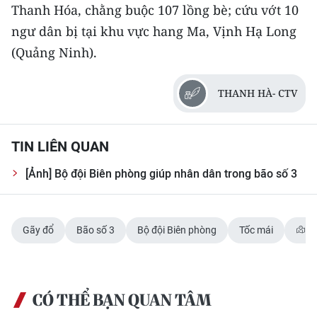
Thanh Hóa, chằng buộc 107 lồng bè; cứu vớt 10
ngư dân bị tại khu vực hang Ma, Vịnh Hạ Long
(Quảng Ninh).
THANH HÀ- CTV
TIN LIÊN QUAN
[Ảnh] Bộ đội Biên phòng giúp nhân dân trong bão số 3
Gãy đổ
Bão số 3
Bộ đội Biên phòng
Tốc mái
V
CÓ THỂ BẠN QUAN TÂM