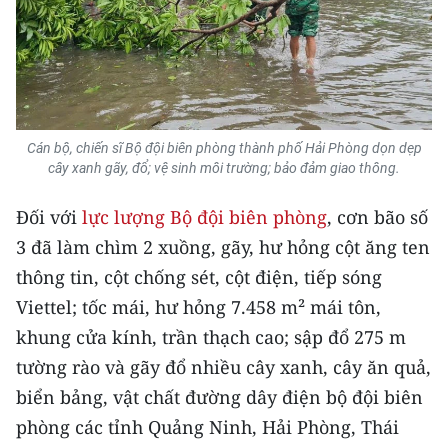
TIN MỚI
TIN ĐỊA PHƯƠNG
Trung du và miền núi phía Bắc
Cán bộ, chiến sĩ Bộ đội biên phòng thành phố Hải Phòng dọn dẹp
Đồng bằng sông Hồng
cây xanh gãy, đổ; vệ sinh môi trường; bảo đảm giao thông.
Bắc Trung Bộ
Đối với
lực lượng Bộ đội biên phòng
, cơn bão số
Duyên hải Nam Trung Bộ và Tây
3 đã làm chìm 2 xuồng, gãy, hư hỏng cột ăng ten
Nguyên
thông tin, cột chống sét, cột điện, tiếp sóng
Viettel; tốc mái, hư hỏng 7.458 m² mái tôn,
Đông Nam Bộ
khung cửa kính, trần thạch cao; sập đổ 275 m
Đồng bằng sông Cửu Long
tường rào và gãy đổ nhiều cây xanh, cây ăn quả,
biển bảng, vật chất đường dây điện bộ đội biên
Chuyên trang Hà Nội
phòng các tỉnh Quảng Ninh, Hải Phòng, Thái
Chuyên trang TP. Hồ Chí Minh