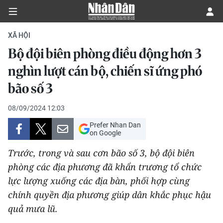
XÃ HỘI
Bộ đội biên phòng điều động hơn 3
CHÍNH TRỊ
nghìn lượt cán bộ, chiến sĩ ứng phó
bão số 3
KINH TẾ
08/09/2024 12:03
VĂN HÓA
Prefer Nhan Dan
on Google
XÃ HỘI
Trước, trong và sau cơn bão số 3, bộ đội biên
PHÁP LUẬT
phòng các địa phương đã khẩn trương tổ chức
lực lượng xuống các địa bàn, phối hợp cùng
DU LỊCH
chính quyền địa phương giúp dân khắc phục hậu
quả mưa lũ.
THẾ GIỚI