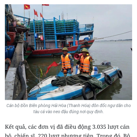
ENGLISH
中文
FRANÇAIS
РУССКИЙ
ESPAÑOL
한국어
Cán bộ Đồn Biên phòng Hải Hòa (Thanh Hóa) đôn đốc ngư dân cho
tàu cá vào neo đậu đúng nơi quy định.
Kết quả, các đơn vị đã điều động 3.035 lượt cán
bộ, chiến sĩ, 220 lượt phương tiện. Trong đó, Bộ