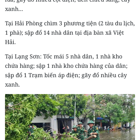
Media Pháp luật
xanh...
Media Du lịch
Tại Hải Phòng chìm 3 phương tiện (2 tàu du lịch,
Media Thế giới
1 phà); sập đổ 14 nhà dân tại địa bàn xã Việt
Hải.
Media Thể thao
Tại Lạng Sơn: Tốc mái 5 nhà dân, 1 nhà kho
Media Giáo dục
chứa hàng; sập 1 nhà kho chứa hàng của dân;
Media Y tế
sập đổ 1 Trạm biến áp điện; gãy đổ nhiều cây
xanh.
Media Khoa học - Công nghệ
Media Môi trường
Ảnh
Infographic