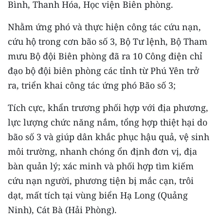
Bình, Thanh Hóa, Học viện Biên phòng.
CHUYÊN ĐỀ
Nhằm ứng phó và thực hiện công tác cứu nạn,
cứu hộ trong cơn bão số 3, Bộ Tư lệnh, Bộ Tham
CÁC CHUYÊN TRANG
mưu Bộ đội Biên phòng đã ra 10 Công điện chỉ
đạo bộ đội biên phòng các tỉnh từ Phú Yên trở
VỀ BÁO NHÂN DÂN
ra, triển khai công tác ứng phó Bão số 3;
THỜI NAY
Tích cực, khẩn trương phối hợp với địa phương,
lực lượng chức năng nắm, tổng hợp thiệt hại do
NHÂN DÂN CUỐI TUẦN
bão số 3 và giúp dân khắc phục hậu quả, vệ sinh
NHÂN DÂN HẰNG THÁNG
môi trường, nhanh chóng ổn định đơn vị, địa
bàn quản lý; xác minh và phối hợp tìm kiếm
MUA BÁO
cứu nạn người, phương tiện bị mắc cạn, trôi
ĐỌC BÁO IN
dạt, mất tích tại vùng biển Hạ Long (Quảng
Ninh), Cát Bà (Hải Phòng).