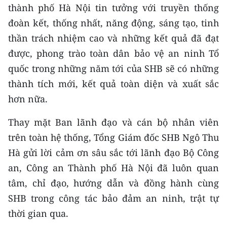
thành phố Hà Nội tin tưởng với truyền thống
CHUYÊN ĐỀ
đoàn kết, thống nhất, năng động, sáng tạo, tinh
thần trách nhiệm cao và những kết quả đã đạt
CÁC CHUYÊN TRANG
được, phong trào toàn dân bảo vệ an ninh Tổ
quốc trong những năm tới của SHB sẽ có những
VỀ BÁO NHÂN DÂN
thành tích mới, kết quả toàn diện và xuất sắc
hơn nữa.
THỜI NAY
Thay mặt Ban lãnh đạo và cán bộ nhân viên
NHÂN DÂN CUỐI TUẦN
trên toàn hệ thống, Tổng Giám đốc SHB Ngô Thu
Hà gửi lời cảm ơn sâu sắc tới lãnh đạo Bộ Công
NHÂN DÂN HẰNG THÁNG
an, Công an Thành phố Hà Nội đã luôn quan
MUA BÁO
tâm, chỉ đạo, hướng dẫn và đồng hành cùng
SHB trong công tác bảo đảm an ninh, trật tự
ĐỌC BÁO IN
thời gian qua.