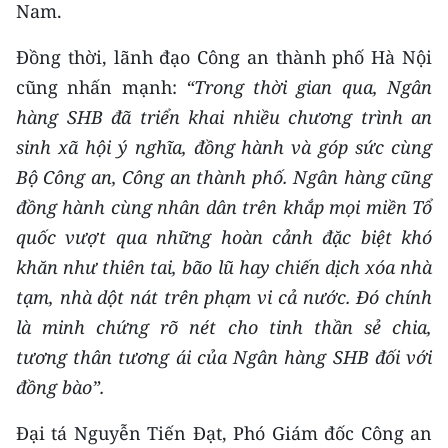
Nam.
TIN MỚI
Đồng thời, lãnh đạo Công an thành phố Hà Nội
TIN ĐỊA PHƯƠNG
cũng nhấn mạnh:
“Trong thời gian qua, Ngân
Trung du và miền núi phía Bắc
hàng SHB đã triển khai nhiều chương trình an
sinh xã hội ý nghĩa, đồng hành và góp sức cùng
Đồng bằng sông Hồng
Bộ Công an, Công an thành phố. Ngân hàng cũng
Bắc Trung Bộ
đồng hành cùng nhân dân trên khắp mọi miền Tổ
quốc vượt qua những hoàn cảnh đặc biệt khó
Duyên hải Nam Trung Bộ và Tây
khăn như thiên tai, bão lũ hay chiến dịch xóa nhà
Nguyên
tạm, nhà dột nát trên phạm vi cả nước. Đó chính
Đông Nam Bộ
là minh chứng rõ nét cho tinh thần sẻ chia,
tương thân tương ái của Ngân hàng SHB đối với
Đồng bằng sông Cửu Long
đồng bào”.
Chuyên trang Hà Nội
Đại tá Nguyễn Tiến Đạt, Phó Giám đốc Công an
Chuyên trang TP. Hồ Chí Minh