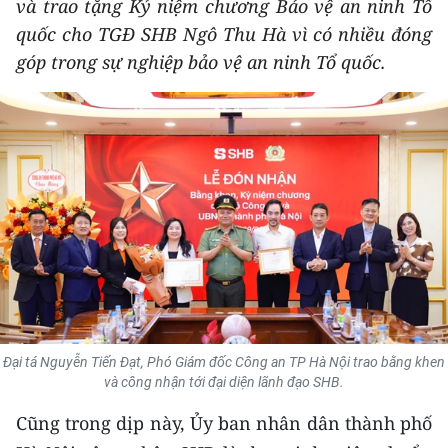
và trao tặng Kỷ niệm chương Bảo vệ an ninh Tổ
THỂ THAO
quốc cho TGĐ SHB Ngô Thu Hà vì có nhiều đóng
góp trong sự nghiệp bảo vệ an ninh Tổ quốc.
GIÁO DỤC
Y TẾ
KHOA HỌC - CÔNG NGHỆ
MÔI TRƯỜNG
BẠN ĐỌC
KIỂM CHỨNG THÔNG TIN
TRI THỨC CHUYÊN SÂU
Đại tá Nguyễn Tiến Đạt, Phó Giám đốc Công an TP Hà Nội trao bằng khen
và công nhận tới đại diện lãnh đạo SHB.
54 DÂN TỘC VIỆT NAM
Cũng trong dịp này, Ủy ban nhân dân thành phố