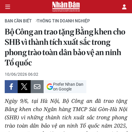
BẠN CẦN BIẾT
THÔNG TIN DOANH NGHIỆP
Bộ Công an trao tặng Bằng khen cho
CHÍNH TRỊ
SHB vì thành tích xuất sắc trong
phong trào toàn dân bảo vệ an ninh
KINH TẾ
Tổ quốc
VĂN HÓA
10/06/2026 06:02
XÃ HỘI
Prefer Nhan Dan
on Google
PHÁP LUẬT
Ngày 9/6, tại Hà Nội, Bộ Công an đã trao tặng
Bằng khen cho Ngân hàng TMCP Sài Gòn-Hà Nội
DU LỊCH
(SHB) vì những thành tích xuất sắc trong phong
THẾ GIỚI
trào toàn dân bảo vệ an ninh Tổ quốc năm 2025,