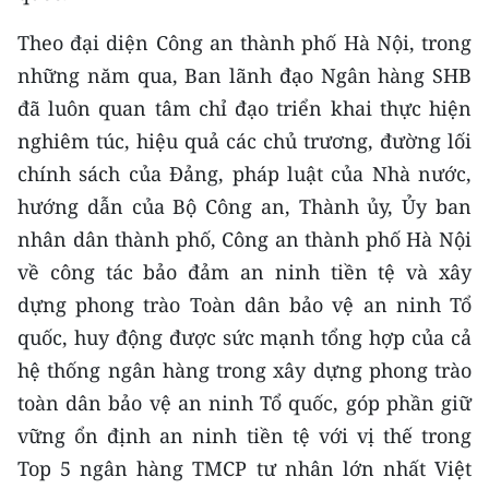
Media Pháp luật
Theo đại diện Công an thành phố Hà Nội, trong
Media Du lịch
những năm qua, Ban lãnh đạo Ngân hàng SHB
Media Thế giới
đã luôn quan tâm chỉ đạo triển khai thực hiện
nghiêm túc, hiệu quả các chủ trương, đường lối
Media Thể thao
chính sách của Đảng, pháp luật của Nhà nước,
Media Giáo dục
hướng dẫn của Bộ Công an, Thành ủy, Ủy ban
nhân dân thành phố, Công an thành phố Hà Nội
Media Y tế
về công tác bảo đảm an ninh tiền tệ và xây
Media Khoa học - Công nghệ
dựng phong trào Toàn dân bảo vệ an ninh Tổ
quốc, huy động được sức mạnh tổng hợp của cả
Media Môi trường
hệ thống ngân hàng trong xây dựng phong trào
Ảnh
toàn dân bảo vệ an ninh Tổ quốc, góp phần giữ
vững ổn định an ninh tiền tệ với vị thế trong
Infographic
Top 5 ngân hàng TMCP tư nhân lớn nhất Việt