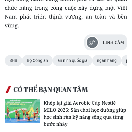
chức năng trong công cuộc xây dựng một Việt
Nam phát triển thịnh vượng, an toàn và bền
vững.
LINH CẦM
SHB
Bộ Công an
an ninh quốc gia
ngân hàng
pho
CÓ THỂ BẠN QUAN TÂM
Khép lại giải Aerobic Cúp Nestlé
MILO 2026: Sân chơi học đường giúp
học sinh rèn kỹ năng sống qua từng
bước nhảy