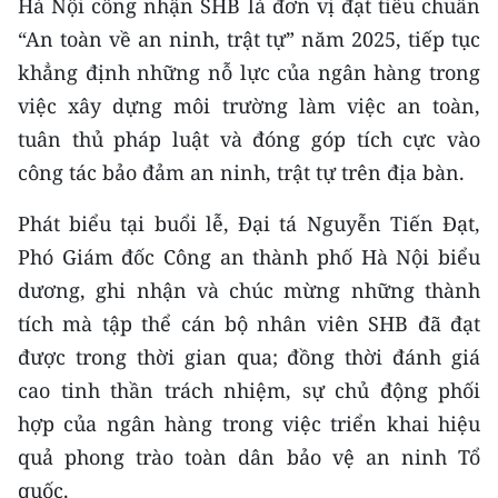
Hà Nội công nhận SHB là đơn vị đạt tiêu chuẩn
CHƯƠNG TRÌNH OCOP - MỖI XÃ
MỘT SẢN PHẨM
“An toàn về an ninh, trật tự” năm 2025, tiếp tục
khẳng định những nỗ lực của ngân hàng trong
việc xây dựng môi trường làm việc an toàn,
RADIO
tuân thủ pháp luật và đóng góp tích cực vào
MEDIA CENTER
công tác bảo đảm an ninh, trật tự trên địa bàn.
E-Magazine
Phát biểu tại buổi lễ, Đại tá Nguyễn Tiến Đạt,
Phó Giám đốc Công an thành phố Hà Nội biểu
Video
dương, ghi nhận và chúc mừng những thành
Media Chính trị
tích mà tập thể cán bộ nhân viên SHB đã đạt
được trong thời gian qua; đồng thời đánh giá
Media Kinh tế
cao tinh thần trách nhiệm, sự chủ động phối
Media Văn hóa
hợp của ngân hàng trong việc triển khai hiệu
quả phong trào toàn dân bảo vệ an ninh Tổ
Media Xã hội
quốc.