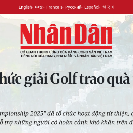
English
中文
Français
Русский
Español
한국어
ức giải Golf trao quà
mpionship 2025" đã tổ chức hoạt động từ thiện,
 hỗ trợ những người có hoàn cảnh khó khăn trên 