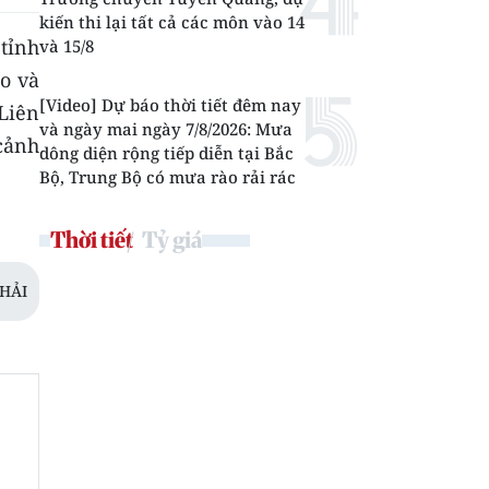
kiến thi lại tất cả các môn vào 14
 tỉnh
và 15/8
o và
[Video] Dự báo thời tiết đêm nay
Liên
và ngày mai ngày 7/8/2026: Mưa
 cảnh
dông diện rộng tiếp diễn tại Bắc
Bộ, Trung Bộ có mưa rào rải rác
Thời tiết
Tỷ giá
HẢI