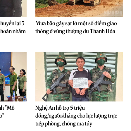
huyển lại 5
Mưa bão gây sạt lở một số điểm giao
 khoản nhầm
thông ở vùng thượng du Thanh Hóa
nh "Mô
Nghệ An hỗ trợ 5 triệu
o”
đồng/người/tháng cho lực lượng trực
tiếp phòng, chống ma túy