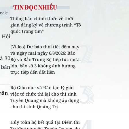
TIN ĐỌC NHIỀU
ogle
Thông báo chính thức về thời
gian đăng ký vé chương trình “Tổ
quốc trong tim”
 Hội
[Video] Dự báo thời tiết đêm nay
và ngày mai ngày 6/8/2026: Bắc
và 30
Bộ và Bắc Trung Bộ tiếp tục mưa
lớn, bão số 3 không ảnh hưởng
 bàn
trực tiếp đến đất liền
Bộ Giáo dục và Đào tạo lý giải
khăn
việc tổ chức thi lại cho thí sinh
Tuyên Quang mà không áp dụng
cho thí sinh Quảng Trị
Hủy toàn bộ kết quả tại Điểm thi
Trường chuyên Tuyên Quang, dự