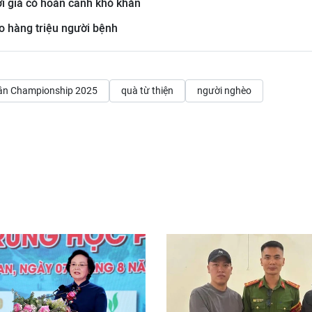
i già có hoàn cảnh khó khăn
o hàng triệu người bệnh
ận Championship 2025
quà từ thiện
người nghèo