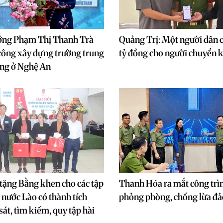
ớng Phạm Thị Thanh Trà
Quảng Trị: Một người dân c
công xây dựng trường trung
tỷ đồng cho người chuyển
ông ở Nghệ An
tặng Bằng khen cho các tập
Thanh Hóa ra mắt công trì
n nước Lào có thành tích
phỏng phòng, chống lừa đả
sát, tìm kiếm, quy tập hài