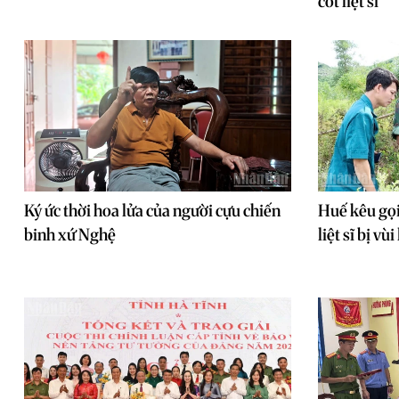
cốt liệt sĩ
Ký ức thời hoa lửa của người cựu chiến
Huế kêu gọi
binh xứ Nghệ
liệt sĩ bị vù