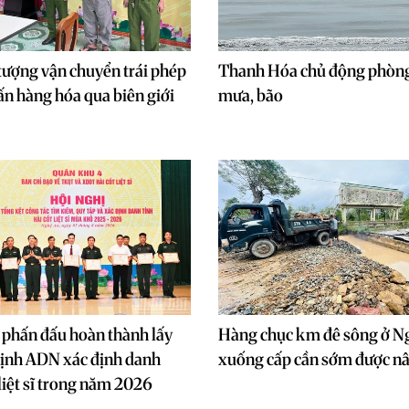
 tượng vận chuyển trái phép
Thanh Hóa chủ động phòng
ấn hàng hóa qua biên giới
mưa, bão
phấn đấu hoàn thành lấy
Hàng chục km đê sông ở N
ịnh ADN xác định danh
xuống cấp cần sớm được n
 liệt sĩ trong năm 2026