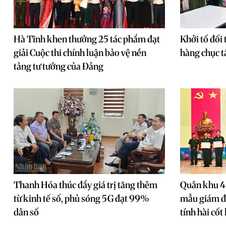
Hà Tĩnh khen thưởng 25 tác phẩm đạt
Khởi tố đối
giải Cuộc thi chính luận bảo vệ nền
hàng chục t
tảng tư tưởng của Đảng
Thanh Hóa thúc đẩy giá trị tăng thêm
Quân khu 4 
từ kinh tế số, phủ sóng 5G đạt 99%
mẫu giám đ
dân số
tính hài cốt