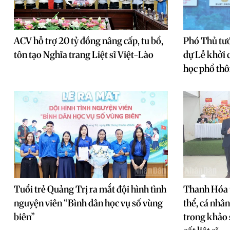
ACV hỗ trợ 20 tỷ đồng nâng cấp, tu bổ,
Phó Thủ tư
tôn tạo Nghĩa trang Liệt sĩ Việt-Lào
dự Lễ khởi 
học phổ th
Tuổi trẻ Quảng Trị ra mắt đội hình tình
Thanh Hóa 
nguyện viên “Bình dân học vụ số vùng
thể, cá nhâ
biên”
trong khảo 