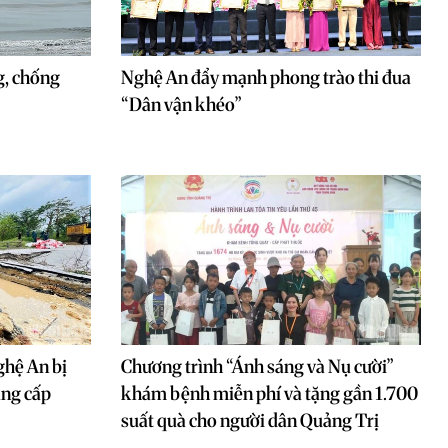
, chống
Nghệ An đẩy mạnh phong trào thi đua
“Dân vận khéo”
ghệ An bị
Chương trình “Ánh sáng và Nụ cười”
âng cấp
khám bệnh miễn phí và tặng gần 1.700
suất quà cho người dân Quảng Trị