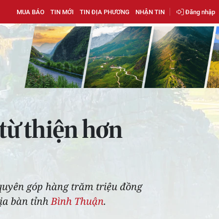
MUA BÁO
TIN MỚI
TIN ĐỊA PHƯƠNG
NHẬN TIN
Đăng nhập
 từ thiện hơn
 quyên góp hàng trăm triệu đồng
địa bàn tỉnh
Bình Thuận
.